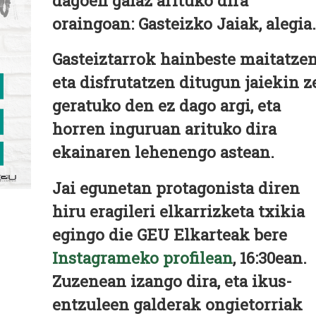
dagoen gaiaz arituko dira
oraingoan: Gasteizko Jaiak, alegia.
Gasteiztarrok hainbeste maitatze
eta disfrutatzen ditugun jaiekin z
geratuko den ez dago argi, eta
horren inguruan arituko dira
ekainaren lehenengo astean.
Jai egunetan protagonista diren
hiru eragileri elkarrizketa txikia
egingo die GEU Elkarteak bere
Instagrameko profilean
, 16:30ean.
Zuzenean izango dira, eta ikus-
entzuleen galderak ongietorriak