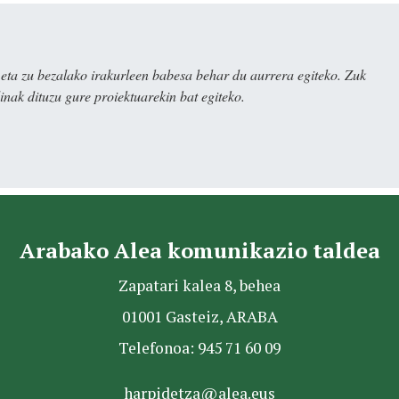
ta zu bezalako irakurleen babesa behar du aurrera egiteko. Zuk
nak dituzu gure proiektuarekin bat egiteko.
Arabako Alea komunikazio taldea
Zapatari kalea 8, behea
01001 Gasteiz, ARABA
Telefonoa: 945 71 60 09
harpidetza@alea.eus