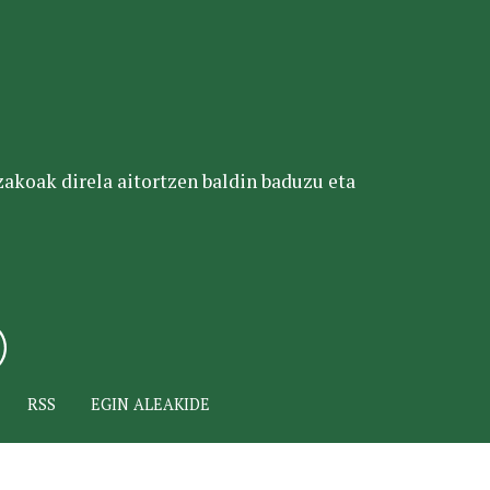
tzakoak direla aitortzen baldin baduzu eta
RSS
EGIN ALEAKIDE