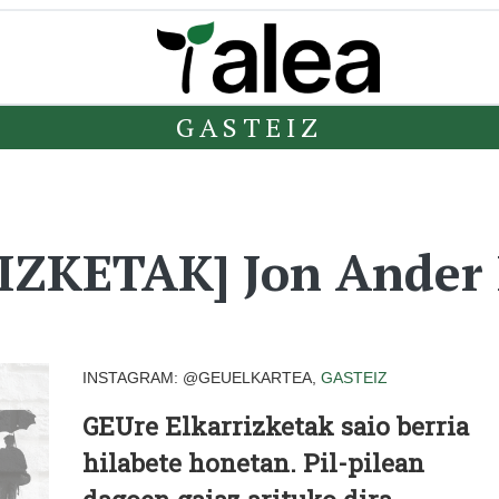
GASTEIZ
ZKETAK] Jon Ander R
INSTAGRAM: @GEUELKARTEA,
GASTEIZ
GEUre Elkarrizketak saio berria
hilabete honetan. Pil-pilean