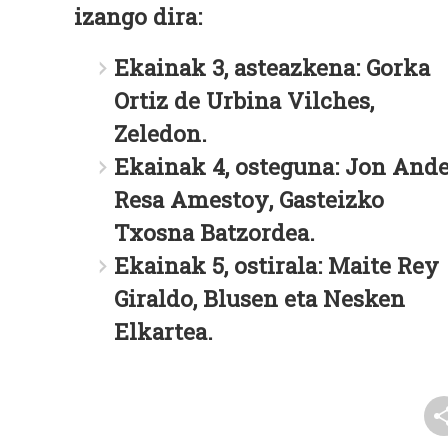
izango dira:
Ekainak 3, asteazkena:
Gorka
Ortiz de Urbina Vilches
,
Zeledon.
Ekainak 4, osteguna:
Jon Ande
Resa Amestoy
, Gasteizko
Txosna Batzordea.
Ekainak 5, ostirala:
Maite Rey
Giraldo
, Blusen eta Nesken
Elkartea.