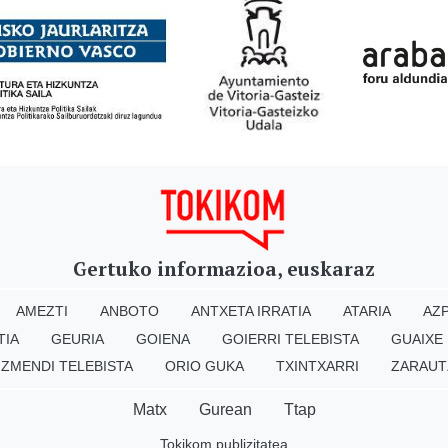
Gertuko informazioa, euskaraz
AMEZTI
ANBOTO
ANTXETA IRRATIA
ATARIA
AZP
TIA
GEURIA
GOIENA
GOIERRI TELEBISTA
GUAIXE
IZMENDI TELEBISTA
ORIO GUKA
TXINTXARRI
ZARAUT
Matx
Gurean
Ttap
Tokikom publizitatea