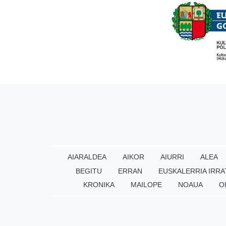
AIARALDEA
AIKOR
AIURRI
ALEA
BEGITU
ERRAN
EUSKALERRIA IRRA
KRONIKA
MAILOPE
NOAUA
O