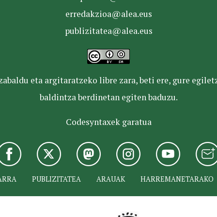
erredakzioa@alea.eus
publizitatea@alea.eus
baldu eta argitaratzeko libre zara, beti ere, gure egile
baldintza berdinetan egiten baduzu.
Codesyntaxek garatua
ARRA
PUBLIZITATEA
ARAUAK
HARREMANETARAKO