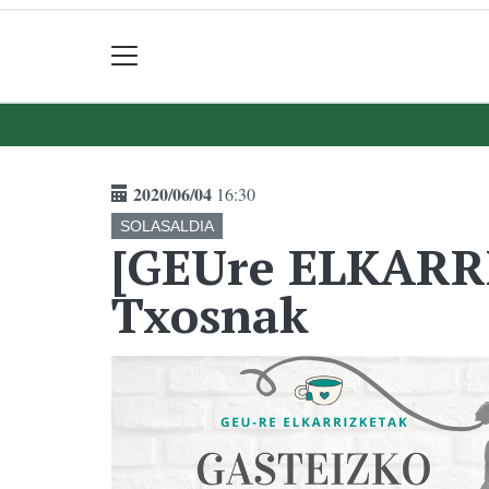
2020/06/04
16:30
SOLASALDIA
[GEUre ELKARRI
Txosnak