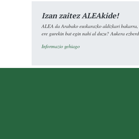
Izan zaitez ALEAkide!
ALEA da Arabako euskarazko aldizkari bakarra, e
ere gurekin bat egin nahi al duzu? Aukera ezberdi
Informazio gehiago