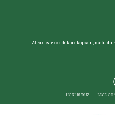
Alea.eus-eko edukiak kopiatu, moldatu, za
HONI BURUZ
LEGE OH