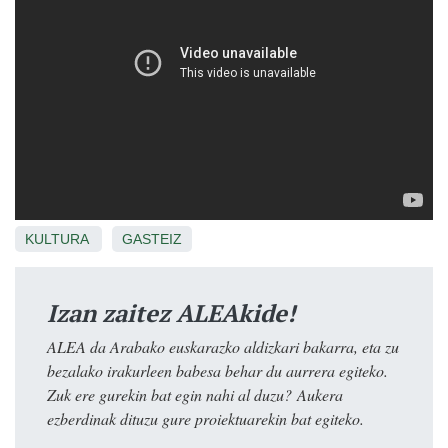
KULTURA
GASTEIZ
Izan zaitez ALEAkide!
ALEA da Arabako euskarazko aldizkari bakarra, eta zu
bezalako irakurleen babesa behar du aurrera egiteko.
Zuk ere gurekin bat egin nahi al duzu? Aukera
ezberdinak dituzu gure proiektuarekin bat egiteko.