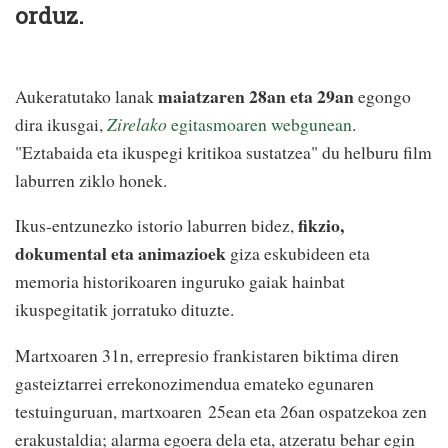
orduz.
maiatzaren 28an eta 29an
Aukeratutako lanak
egongo
dira ikusgai,
Zirelako
egitasmoaren webgunean
.
"Eztabaida eta ikuspegi kritikoa sustatzea" du helburu film
laburren ziklo honek.
fikzio,
Ikus-entzunezko istorio laburren bidez,
dokumental eta animazioek
giza eskubideen eta
memoria historikoaren inguruko gaiak hainbat
ikuspegitatik jorratuko dituzte.
Martxoaren 31n, errepresio frankistaren biktima diren
gasteiztarrei errekonozimendua emateko egunaren
testuinguruan, martxoaren 25ean eta 26an ospatzekoa zen
erakustaldia; alarma egoera dela eta, atzeratu behar egin