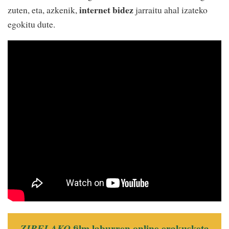
internet bidez
zuten, eta, azkenik,
jarraitu ahal izateko
egokitu dute.
film laburren online erakusketa
ZIRELAKO