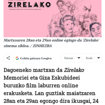
Martxoaren 28an eta 29an online egingo da 'Zirelako'
zinema zikloa. / ZINHEZBA
Entzun
Itzuli
Gehitu gaitzazu Googlen
Dagoeneko martxan da
Zirelako
Memoriei eta Giza Eskubideei
buruzko film laburren online
erakusketa. Lan guztiak maiatzaren
28an eta 29an egongo dira ikusgai, 24