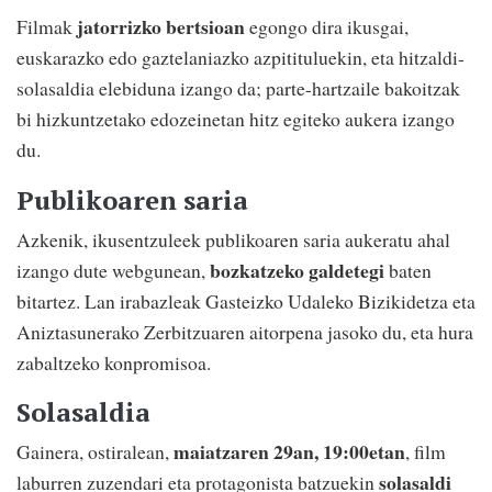
jatorrizko bertsioan
Filmak
egongo dira ikusgai,
euskarazko edo gaztelaniazko azpitituluekin, eta hitzaldi-
solasaldia elebiduna izango da; parte-hartzaile bakoitzak
bi hizkuntzetako edozeinetan hitz egiteko aukera izango
du.
Publikoaren saria
Azkenik, ikusentzuleek publikoaren saria aukeratu ahal
bozkatzeko galdetegi
izango dute webgunean,
baten
bitartez. Lan irabazleak Gasteizko Udaleko Bizikidetza eta
Aniztasunerako Zerbitzuaren aitorpena jasoko du, eta hura
zabaltzeko konpromisoa.
Solasaldia
maiatzaren 29an, 19:00etan
Gainera, ostiralean,
, film
solasaldi
laburren zuzendari eta protagonista batzuekin