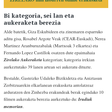
Bi kategoria, sei lan eta
aukeraketa berezia
Alde batetik, Giza Eskubideen eta zinemaren esparruko
aditu gisa, Rosabel Argote Veak (CEAR-Euskadi), Nerea
Martinez Aranburuzabalak (Martxoak 3 elkartea) eta
Fernando Lopez Castillok osatzen dute epaimahaia
Zirelako Aukeraketa
kategorian; kategoria irekian
aurkeztutako 39 lanen artean sei aukeratu dituzte.
Bestalde, Gasteizko Udaleko Bizikidetza eta Aniztasun
Zerbitzuarekin elkarlanean erakusketa antolatzeaz
arduratzen den Zinhezba erakundeak berak egindako 10
filmen aukeraketa berezia aurkeztuko du:
Irudiak
memorian
.