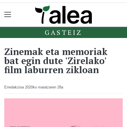
GASTEIZ
Zinemak eta memoriak
bat egin dute 'Zirelako'
film laburren zikloan
Erredakzioa
2020ko maiatzaren 28a