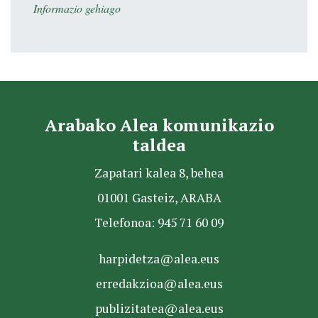
Informazio gehiago
Arabako Alea komunikazio
taldea
Zapatari kalea 8, behea
01001 Gasteiz, ARABA
Telefonoa: 945 71 60 09
harpidetza@alea.eus
erredakzioa@alea.eus
publizitatea@alea.eus