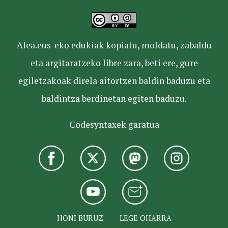
Alea.eus-eko edukiak kopiatu, moldatu, zabaldu
eta argitaratzeko libre zara, beti ere, gure
egiletzakoak direla aitortzen baldin baduzu eta
baldintza berdinetan egiten baduzu.
Codesyntaxek garatua
HONI BURUZ
LEGE OHARRA