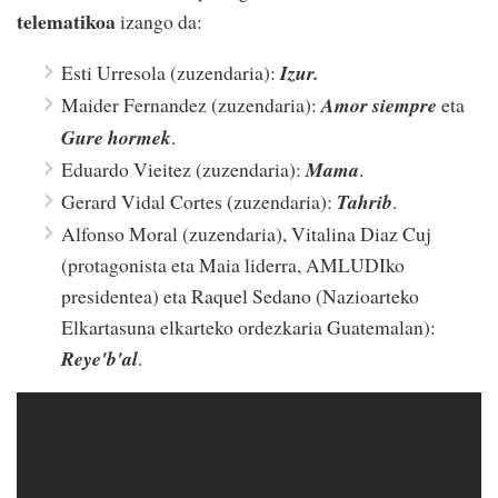
telematikoa
izango da:
Esti Urresola (zuzendaria):
Izur.
Maider Fernandez (zuzendaria):
Amor siempre
eta
Gure hormek
.
Eduardo Vieitez (zuzendaria):
Mama
.
Gerard Vidal Cortes (zuzendaria):
Tahrib
.
Alfonso Moral (zuzendaria), Vitalina Diaz Cuj
(protagonista eta Maia liderra, AMLUDIko
presidentea) eta Raquel Sedano (Nazioarteko
Elkartasuna elkarteko ordezkaria Guatemalan):
Reye'b'al
.