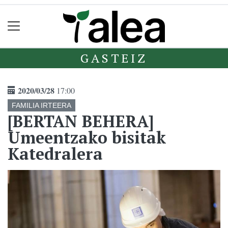
GASTEIZ
2020/03/28
17:00
FAMILIA IRTEERA
[BERTAN BEHERA]
Umeentzako bisitak
Katedralera