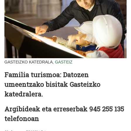
GASTEIZKO KATEDRALA,
GASTEIZ
Familia turismoa: Datozen
umeentzako bisitak Gasteizko
katedralera.
Argibideak eta erreserbak 945 255 135
telefonoan