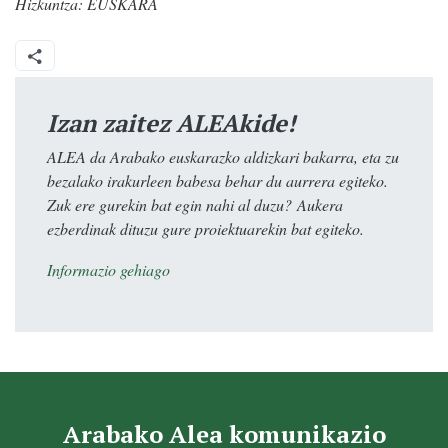
Hizkuntza:
EUSKARA
Izan zaitez ALEAkide!
ALEA da Arabako euskarazko aldizkari bakarra, eta zu
bezalako irakurleen babesa behar du aurrera egiteko.
Zuk ere gurekin bat egin nahi al duzu? Aukera
ezberdinak dituzu gure proiektuarekin bat egiteko.
Informazio gehiago
Arabako Alea komunikazio