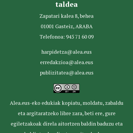
taldea
Zapatari kalea 8, behea
01001 Gasteiz, ARABA
Telefonoa: 945 71 60 09
harpidetza@alea.eus
erredakzioa@alea.eus
publizitatea@alea.eus
Alea.eus-eko edukiak kopiatu, moldatu, zabaldu
eta argitaratzeko libre zara, beti ere, gure
egiletzakoak direla aitortzen baldin baduzu eta