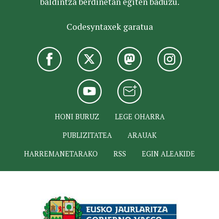
baldintza berdinetan egiten baduzu.
Codesyntaxek garatua
HONI BURUZ
LEGE OHARRA
PUBLIZITATEA
ARAUAK
HARREMANETARAKO
RSS
EGIN ALEAKIDE