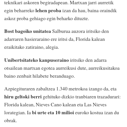
teknikari askoren begiradapean. Martxan jarri aurretik
lehen proba
egin beharreko
izan da hau, baina oraindik
askoz proba gehiago egin beharko dituzte.
Bost bagoiko unitatea
Salburua auzora iritsiko den
adarraren hasieraraino ere iritsi da, Florida kalean
eraikitako zatiraino, alegia.
Unibertsitateko kanpuseraino
iritsiko den adarra
otsailean martxan egotea aurreikusi dute, aurreikusitakoa
baino zenbait hilabete beranduago.
Azpiegituraren zabaltzea 1.340 metrokoa izango da, eta
hiru geltoki berri
gehituko dizkio tranbiaren trazadurari:
Florida kalean, Nieves Cano kalean eta Las Nieves
bi urte eta 10 milioi
lorategian. Ia
euroko kostua izan du
obrak.