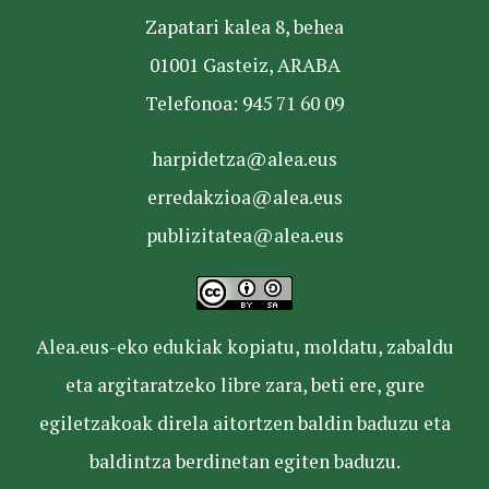
Zapatari kalea 8, behea
01001 Gasteiz, ARABA
Telefonoa: 945 71 60 09
harpidetza@alea.eus
erredakzioa@alea.eus
publizitatea@alea.eus
Alea.eus-eko edukiak kopiatu, moldatu, zabaldu
eta argitaratzeko libre zara, beti ere, gure
egiletzakoak direla aitortzen baldin baduzu eta
baldintza berdinetan egiten baduzu.