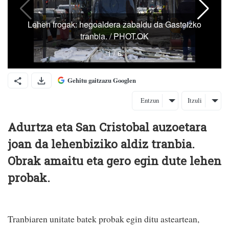
Gehitu gaitzazu Googlen
Entzun
Itzuli
Adurtza eta San Cristobal auzoetara
joan da lehenbiziko aldiz tranbia.
Obrak amaitu eta gero egin dute lehen
probak.
Tranbiaren unitate batek probak egin ditu asteartean,