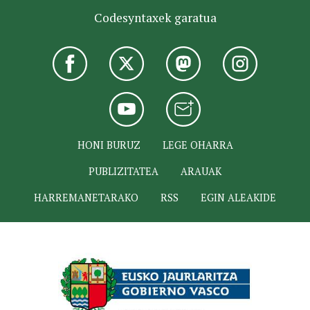
Codesyntaxek garatua
HONI BURUZ
LEGE OHARRA
PUBLIZITATEA
ARAUAK
HARREMANETARAKO
RSS
EGIN ALEAKIDE