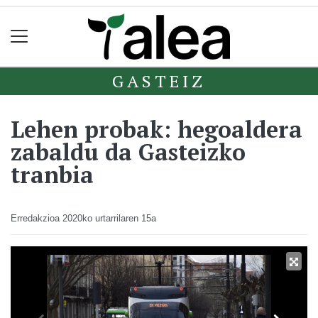
GASTEIZ
Lehen probak: hegoaldera
zabaldu da Gasteizko
tranbia
Erredakzioa
2020ko urtarrilaren 15a