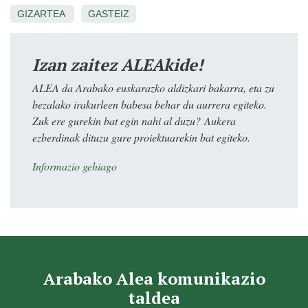
GIZARTEA
GASTEIZ
Izan zaitez ALEAkide!
ALEA da Arabako euskarazko aldizkari bakarra, eta zu
bezalako irakurleen babesa behar du aurrera egiteko.
Zuk ere gurekin bat egin nahi al duzu? Aukera
ezberdinak dituzu gure proiektuarekin bat egiteko.
Informazio gehiago
Arabako Alea komunikazio
taldea