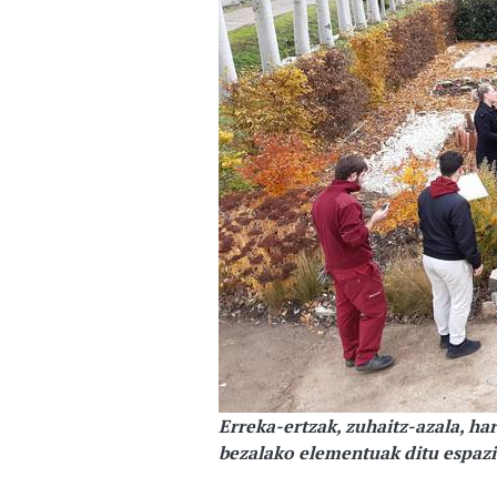
Erreka-ertzak, zuhaitz-azala, ha
bezalako elementuak ditu espazi