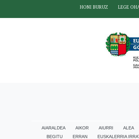
HONI BURUZ
LEGE OH
AIARALDEA
AIKOR
AIURRI
ALEA
BEGITU
ERRAN
EUSKALERRIA IRRA