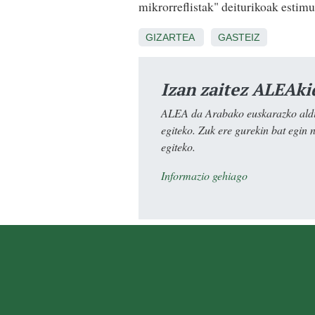
mikrorreflistak" deiturikoak estimul
GIZARTEA
GASTEIZ
Izan zaitez ALEAki
ALEA da Arabako euskarazko aldiz
egiteko. Zuk ere gurekin bat egin 
egiteko.
Informazio gehiago