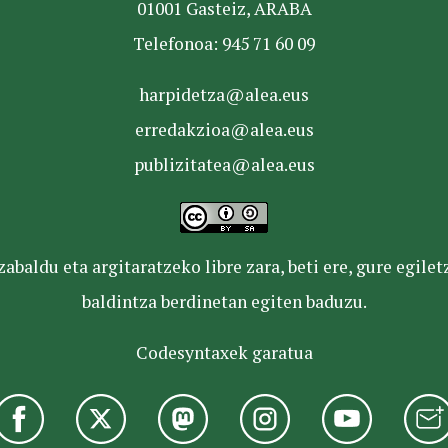
01001 Gasteiz, ARABA
Telefonoa: 945 71 60 09
harpidetza@alea.eus
erredakzioa@alea.eus
publizitatea@alea.eus
baldu eta argitaratzeko libre zara, beti ere, gure egile
baldintza berdinetan egiten baduzu.
Codesyntaxek garatua