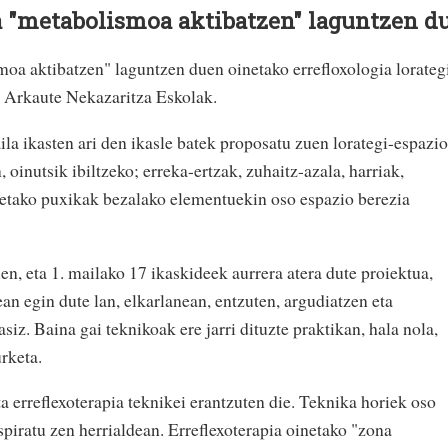
a "metabolismoa aktibatzen" laguntzen du
moa aktibatzen" laguntzen duen oinetako errefloxologia lorateg
o Arkaute Nekazaritza Eskolak.
la ikasten ari den ikasle batek proposatu zuen lorategi-espazio
 oinutsik ibiltzeko; erreka-ertzak, zuhaitz-azala, harriak,
tetako puxikak bezalako elementuekin oso espazio berezia
n, eta 1. mailako 17 ikaskideek aurrera atera dute proiektua,
n egin dute lan, elkarlanean, entzuten, argudiatzen eta
z. Baina gai teknikoak ere jarri dituzte praktikan, hala nola,
rketa.
ta erreflexoterapia teknikei erantzuten die. Teknika horiek oso
piratu zen herrialdean. Erreflexoterapia oinetako "zona