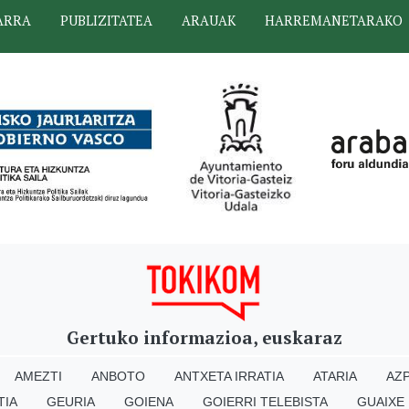
ARRA
PUBLIZITATEA
ARAUAK
HARREMANETARAKO
Gertuko informazioa, euskaraz
AMEZTI
ANBOTO
ANTXETA IRRATIA
ATARIA
AZP
TIA
GEURIA
GOIENA
GOIERRI TELEBISTA
GUAIXE