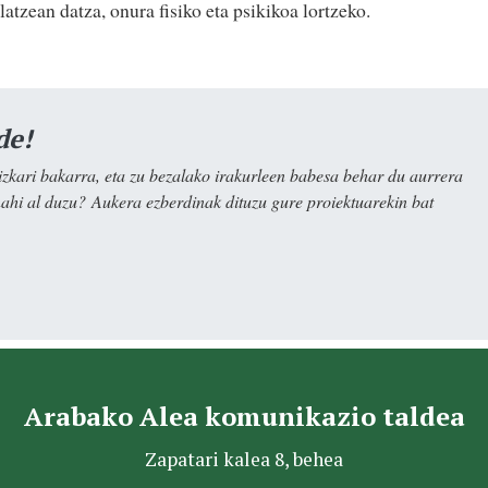
atzean datza, onura fisiko eta psikikoa lortzeko.
de!
kari bakarra, eta zu bezalako irakurleen babesa behar du aurrera
nahi al duzu? Aukera ezberdinak dituzu gure proiektuarekin bat
Arabako Alea komunikazio taldea
Zapatari kalea 8, behea