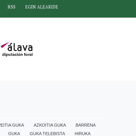
RSS
EGIN ALEAKIDE
EITIA GUKA
AZKOITIA GUKA
BARRENA
GUKA
GUKA TELEBISTA
HIRUKA