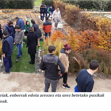
rriak, enborrak edota arrozez eta urez betetako puxikak
oak.