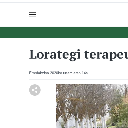
Lorategi terape
Erredakzioa
2020ko urtarrilaren 14a