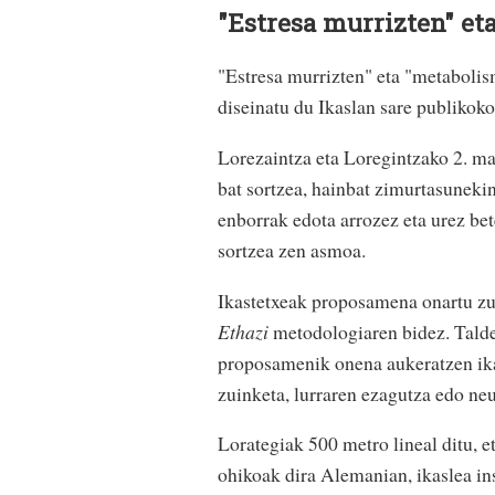
"Estresa murrizten" et
"Estresa murrizten" eta "metabolis
diseinatu du Ikaslan sare publikok
Lorezaintza eta Loregintzako 2. mai
bat sortzea, hainbat zimurtasunekin,
enborrak edota arrozez eta urez be
sortzea zen asmoa.
Ikastetxeak proposamena onartu zue
Ethazi
metodologiaren bidez. Taldea
proposamenik onena aukeratzen ikasi
zuinketa, lurraren ezagutza edo neu
Lorategiak 500 metro lineal ditu, e
ohikoak dira Alemanian, ikaslea ins