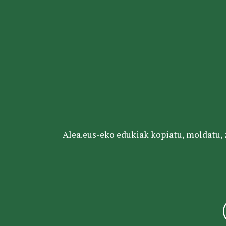
Alea.eus-eko edukiak kopiatu, moldatu, za