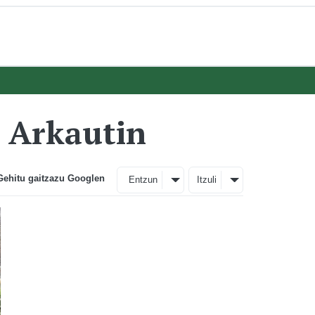
e Arkautin
Gehitu gaitzazu Googlen
Entzun
Itzuli