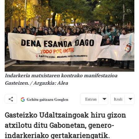
Indarkeria matxistaren kontrako manifestazioa
Gasteizen. / Argazkia: Alea
Entzun
Itzuli
Gehitu gaitzazu Googlen
Gasteizko Udaltzaingoak hiru gizon
atxilotu ditu Gabonetan, genero-
indarkeriako gertakariengatik.