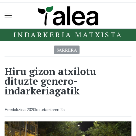
INDARKERIA MATXISTA
SARRERA
Hiru gizon atxilotu
dituzte genero-
indarkeriagatik
Erredakzioa
2020ko urtarrilaren 2a