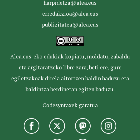
harpidetza@alea.eus
erredakzioa@alea.eus
publizitatea@alea.eus
Alea.eus-eko edukiak kopiatu, moldatu, zabaldu
eta argitaratzeko libre zara, beti ere, gure
egiletzakoak direla aitortzen baldin baduzu eta
baldintza berdinetan egiten baduzu.
Codesyntaxek garatua