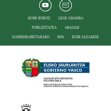
HONI BURUZ
LEGE OHARRA
PUBLIZITATEA
ARAUAK
HARREMANETARAKO
RSS
EGIN ALEAKIDE