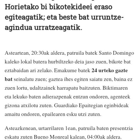
Horietako bi bikotekideei eraso
egiteagatik; eta beste bat urruntze-
agindua urratzeagatik.
Asteartean, 20:30ak aldera, patruila batek Santo Domingo
kaleko lokal batera hurbiltzeko deia jaso zuen, bikote bat
24 urteko gazte
eztabaidan ari zelako. Emakume batek
bat
seinalatu zuen; gaztea ihes egiten saiatu zen, baina ez
zuen lortu, udaltzainek harrapatu baitzuten. Biktimaren
eta lekuko baten adierazpenak entzun ondoren, agenteek
gizona atxilotu zuten. Guardiako Epaitegian eginbideak
amaitu ondoren, epailearen esku utzi zuten.
Asteazkenean, urtarrilaren 1ean, patruila baten presentzia
eskatu zuten Bueno Monreal kalean, 04:00ak aldera.