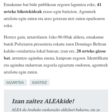
41
Emakume bat bide publikoan zegoen laguntza eske,
urteko bikotekideak
eraso egin baitzion. Agenteek
atxilotu egin zuten eta atzo goizean utzi zuten epailearen
esku.
Horrez gain, urtarrilaren 1eko 06:00ak aldera, emakume
batek Poliziaren presentzia eskatu zuen Domingo Beltran
28 urteko gizon
kaleko ostalaritza-lokal batean; izan ere,
bat
, urruntze-agindua zuena, kanpoan zegoen. Identifikatu
eta agindua indarrean zegoela egiaztatu ondoren, agenteek
atxilotu egin zuten.
GIZARTEA
GASTEIZ
Izan zaitez ALEAkide!
ALEA da Arabako euskarazko aldizkari bakarra, eta zu