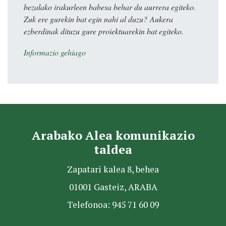
bezalako irakurleen babesa behar du aurrera egiteko.
Zuk ere gurekin bat egin nahi al duzu? Aukera
ezberdinak dituzu gure proiektuarekin bat egiteko.
Informazio gehiago
Arabako Alea komunikazio
taldea
Zapatari kalea 8, behea
01001 Gasteiz, ARABA
Telefonoa: 945 71 60 09