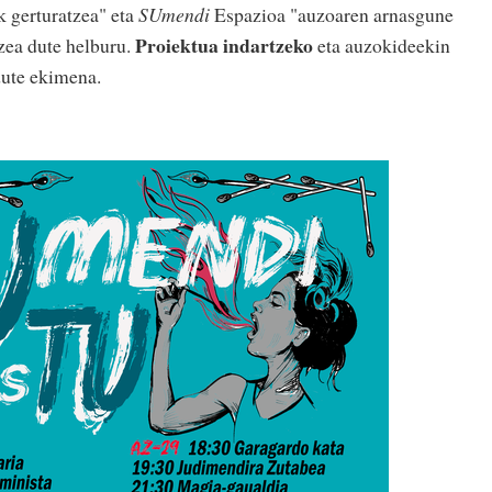
k gerturatzea" eta
SUmendi
Espazioa "auzoaren arnasgune
Proiektua indartzeko
tzea dute helburu.
eta auzokideekin
dute ekimena.