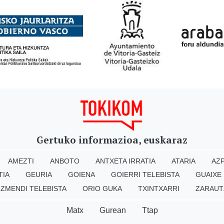
Gertuko informazioa, euskaraz
AMEZTI
ANBOTO
ANTXETA IRRATIA
ATARIA
AZP
TIA
GEURIA
GOIENA
GOIERRI TELEBISTA
GUAIXE
IZMENDI TELEBISTA
ORIO GUKA
TXINTXARRI
ZARAUT
Matx
Gurean
Ttap