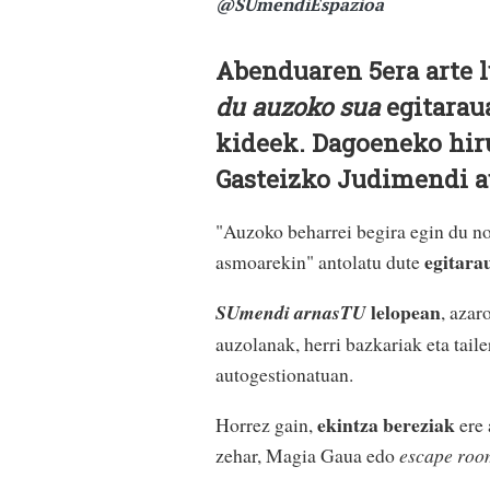
@SUmendiEspazioa
Abenduaren 5era arte 
du auzoko sua
egitarau
kideek. Dagoeneko hir
Gasteizko Judimendi a
"Auzoko beharrei begira egin du nor
egitara
asmoarekin" antolatu dute
lelopean
SUmendi arnasTU
, azar
auzolanak, herri bazkariak eta tail
autogestionatuan.
ekintza bereziak
Horrez gain,
ere 
zehar, Magia Gaua edo
escape roo