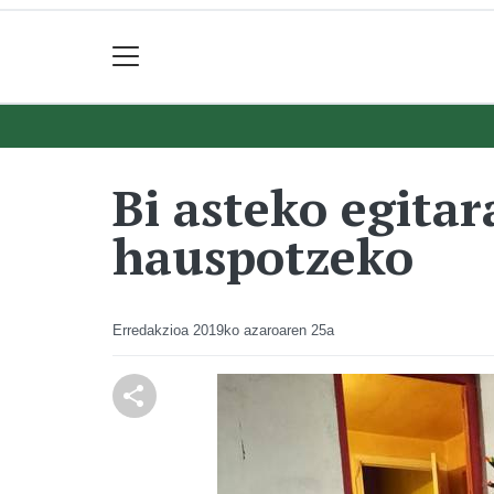
Bi asteko egita
hauspotzeko
Erredakzioa
2019ko azaroaren 25a