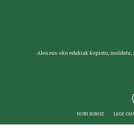
Alea.eus-eko edukiak kopiatu, moldatu, za
HONI BURUZ
LEGE OH