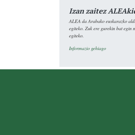
Izan zaitez ALEAki
ALEA da Arabako euskarazko aldiz
egiteko. Zuk ere gurekin bat egin 
egiteko.
Informazio gehiago