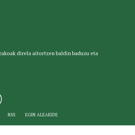
tzakoak direla aitortzen baldin baduzu eta
RSS
EGIN ALEAKIDE