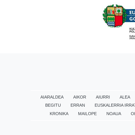
AIARALDEA
AIKOR
AIURRI
ALEA
BEGITU
ERRAN
EUSKALERRIA IRRA
KRONIKA
MAILOPE
NOAUA
O