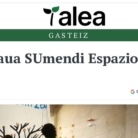
GASTEIZ
raua SUmendi Espazi