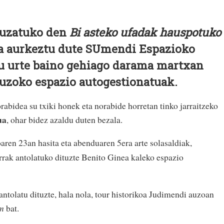
luzatuko den
Bi asteko ufadak hauspotuko
a aurkeztu dute SUmendi Espazioko
u urte baino gehiago darama martxan
uzoko espazio autogestionatuak.
abidea su txiki honek eta norabide horretan tinko jarraitzeko
ua
, ohar bidez azaldu duten bezala.
oaren 23an hasita eta abenduaren 5era arte solasaldiak,
errak antolatuko dituzte Benito Ginea kaleko espazio
antolatu dituzte, hala nola, tour historikoa Judimendi auzoan
m
bat.