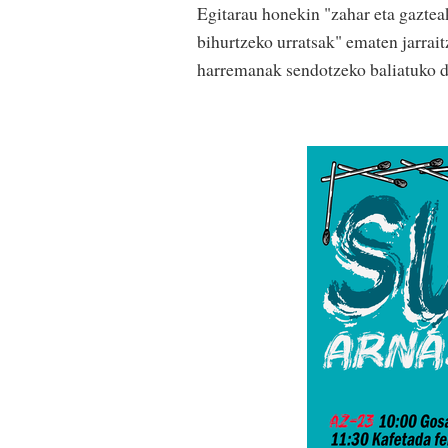
Egitarau honekin "zahar eta gaztea
bihurtzeko urratsak" ematen jarrai
harremanak sendotzeko baliatuko 