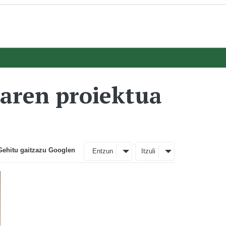
oaren proiektua
Gehitu gaitzazu Googlen
Entzun
Itzuli