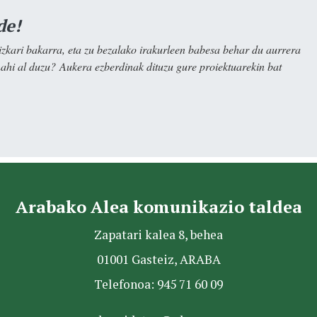
de!
kari bakarra, eta zu bezalako irakurleen babesa behar du aurrera
nahi al duzu? Aukera ezberdinak dituzu gure proiektuarekin bat
Arabako Alea komunikazio taldea
Zapatari kalea 8, behea
01001 Gasteiz, ARABA
Telefonoa: 945 71 60 09