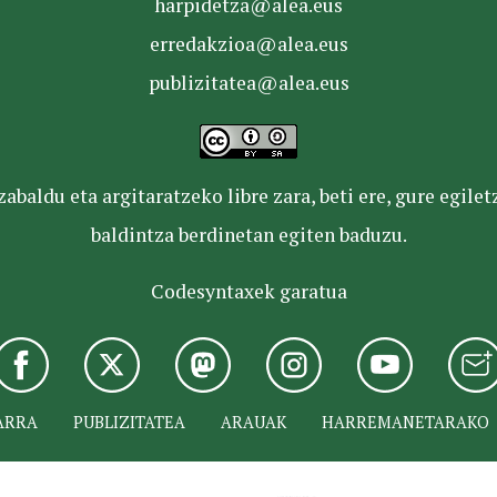
harpidetza@alea.eus
erredakzioa@alea.eus
publizitatea@alea.eus
baldu eta argitaratzeko libre zara, beti ere, gure egile
baldintza berdinetan egiten baduzu.
Codesyntaxek garatua
ARRA
PUBLIZITATEA
ARAUAK
HARREMANETARAKO