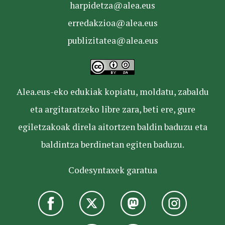
harpidetza@alea.eus
erredakzioa@alea.eus
publizitatea@alea.eus
Alea.eus-eko edukiak kopiatu, moldatu, zabaldu
eta argitaratzeko libre zara, beti ere, gure
egiletzakoak direla aitortzen baldin baduzu eta
baldintza berdinetan egiten baduzu.
Codesyntaxek garatua