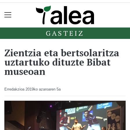
GASTEIZ
Zientzia eta bertsolaritza
uztartuko dituzte Bibat
museoan
Erredakzioa
2019ko azaroaren 5a