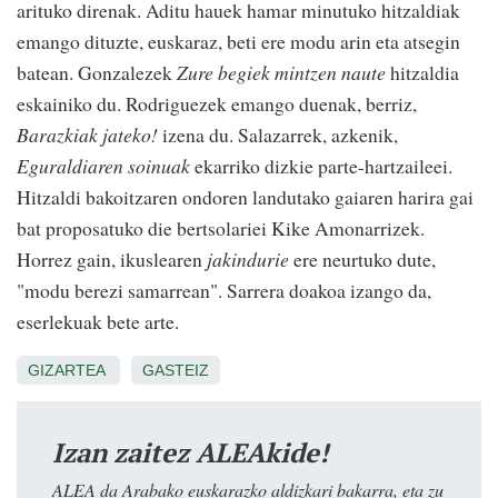
arituko direnak. Aditu hauek hamar minutuko hitzaldiak
emango dituzte, euskaraz, beti ere modu arin eta atsegin
batean. Gonzalezek
Zure begiek mintzen naute
hitzaldia
eskainiko du. Rodriguezek emango duenak, berriz,
Barazkiak jateko!
izena du. Salazarrek, azkenik,
Eguraldiaren soinuak
ekarriko dizkie parte-hartzaileei.
Hitzaldi bakoitzaren ondoren landutako gaiaren harira gai
bat proposatuko die bertsolariei Kike Amonarrizek.
Horrez gain, ikuslearen
jakindurie
ere neurtuko dute,
"modu berezi samarrean". Sarrera doakoa izango da,
eserlekuak bete arte.
GIZARTEA
GASTEIZ
Izan zaitez ALEAkide!
ALEA da Arabako euskarazko aldizkari bakarra, eta zu