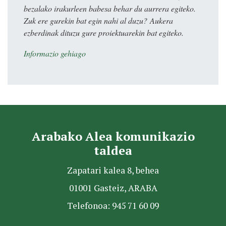
bezalako irakurleen babesa behar du aurrera egiteko.
Zuk ere gurekin bat egin nahi al duzu? Aukera
ezberdinak dituzu gure proiektuarekin bat egiteko.
Informazio gehiago
Arabako Alea komunikazio
taldea
Zapatari kalea 8, behea
01001 Gasteiz, ARABA
Telefonoa: 945 71 60 09