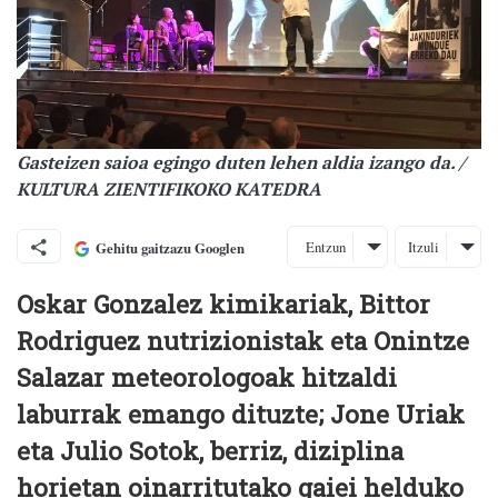
Gasteizen saioa egingo duten lehen aldia izango da. /
KULTURA ZIENTIFIKOKO KATEDRA
Entzun
Itzuli
Gehitu gaitzazu Googlen
Oskar Gonzalez kimikariak, Bittor
Rodriguez nutrizionistak eta Onintze
Salazar meteorologoak hitzaldi
laburrak emango dituzte; Jone Uriak
eta Julio Sotok, berriz, diziplina
horietan oinarritutako gaiei helduko