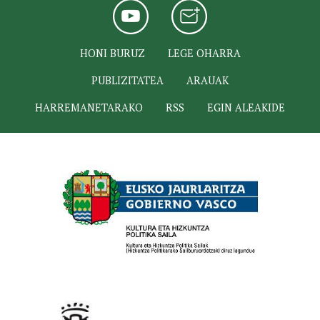
HONI BURUZ
LEGE OHARRA
PUBLIZITATEA
ARAUAK
HARREMANETARAKO
RSS
EGIN ALEAKIDE