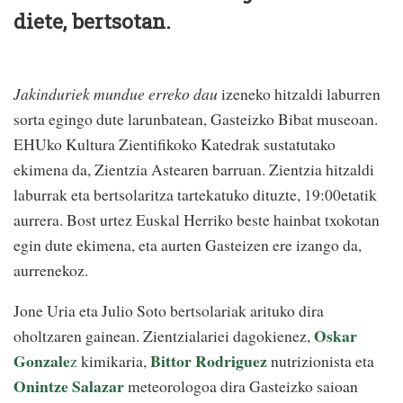
diete, bertsotan.
Jakinduriek mundue erreko dau
izeneko hitzaldi laburren
sorta egingo dute larunbatean, Gasteizko Bibat museoan.
EHUko Kultura Zientifikoko Katedrak sustatutako
ekimena da, Zientzia Astearen barruan. Zientzia hitzaldi
laburrak eta bertsolaritza tartekatuko dituzte, 19:00etatik
aurrera. Bost urtez Euskal Herriko beste hainbat txokotan
egin dute ekimena, eta aurten Gasteizen ere izango da,
aurrenekoz.
Jone Uria eta Julio Soto bertsolariak arituko dira
Oskar
oholtzaren gainean. Zientzialariei dagokienez,
Gonzale
Bittor Rodriguez
z
kimikaria,
nutrizionista eta
Onintze Salazar
meteorologoa dira Gasteizko saioan