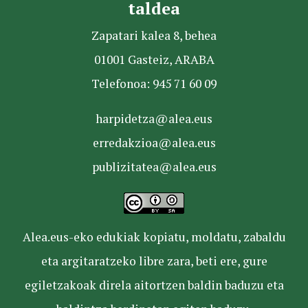
taldea
Zapatari kalea 8, behea
01001 Gasteiz, ARABA
Telefonoa: 945 71 60 09
harpidetza@alea.eus
erredakzioa@alea.eus
publizitatea@alea.eus
Alea.eus-eko edukiak kopiatu, moldatu, zabaldu
eta argitaratzeko libre zara, beti ere, gure
egiletzakoak direla aitortzen baldin baduzu eta