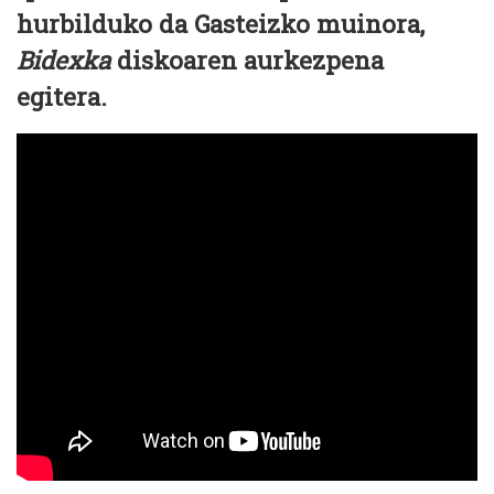
hurbilduko da Gasteizko muinora,
Bidexka
diskoaren aurkezpena
egitera.