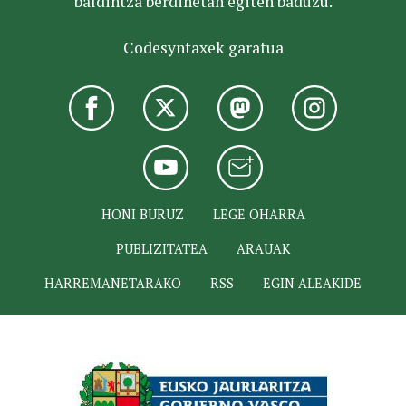
baldintza berdinetan egiten baduzu.
Codesyntaxek garatua
HONI BURUZ
LEGE OHARRA
PUBLIZITATEA
ARAUAK
HARREMANETARAKO
RSS
EGIN ALEAKIDE