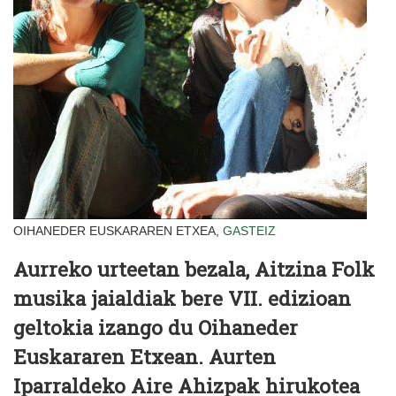
OIHANEDER EUSKARAREN ETXEA,
GASTEIZ
Aurreko urteetan bezala, Aitzina Folk
musika jaialdiak bere VII. edizioan
geltokia izango du Oihaneder
Euskararen Etxean. Aurten
Iparraldeko Aire Ahizpak hirukotea