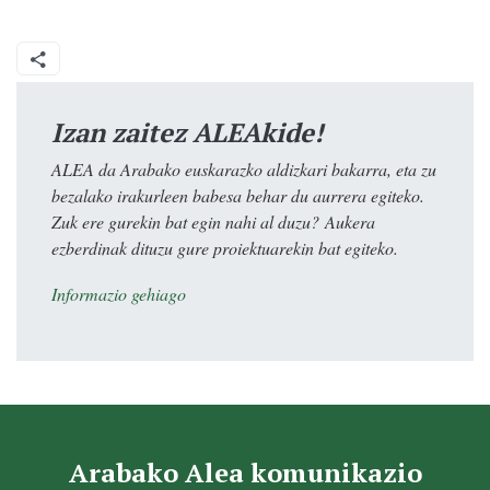
Izan zaitez ALEAkide!
ALEA da Arabako euskarazko aldizkari bakarra, eta zu
bezalako irakurleen babesa behar du aurrera egiteko.
Zuk ere gurekin bat egin nahi al duzu? Aukera
ezberdinak dituzu gure proiektuarekin bat egiteko.
Informazio gehiago
Arabako Alea komunikazio