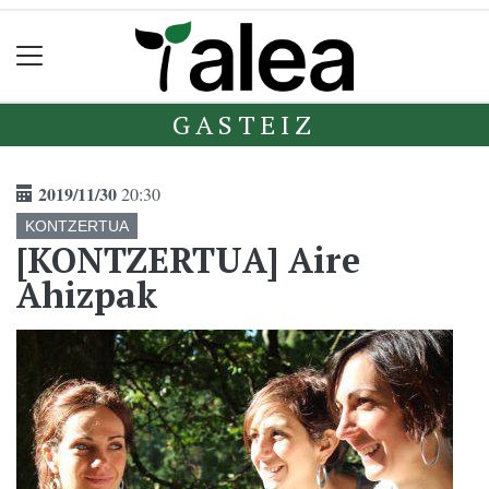
GASTEIZ
2019/11/30
20:30
KONTZERTUA
[KONTZERTUA] Aire
Ahizpak