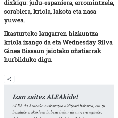
dizkigu: judu-espaniera, erromintxela,
sorabiera, kriola, lakota eta nasa
yuwea.
Ikasturteko laugarren hizkuntza
kriola izango da eta Wednesday Silva
Ginea Bissaun jaiotako oñatiarrak
hurbilduko digu.
Izan zaitez ALEAkide!
ALEA da Arabako euskarazko aldizkari bakarra, eta zu
bezalako irakurleen babesa behar du aurrera egiteko.