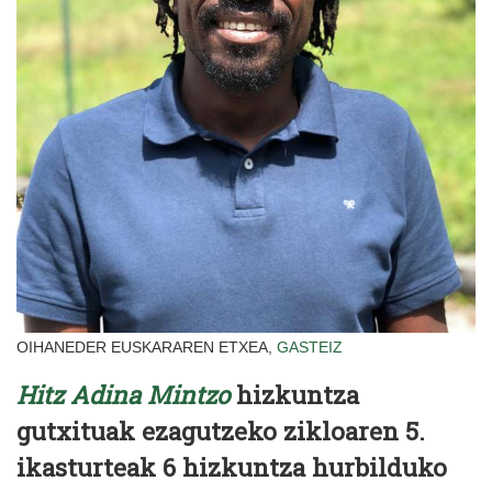
OIHANEDER EUSKARAREN ETXEA,
GASTEIZ
Hitz Adina Mintzo
hizkuntza
gutxituak ezagutzeko zikloaren 5.
ikasturteak 6 hizkuntza hurbilduko