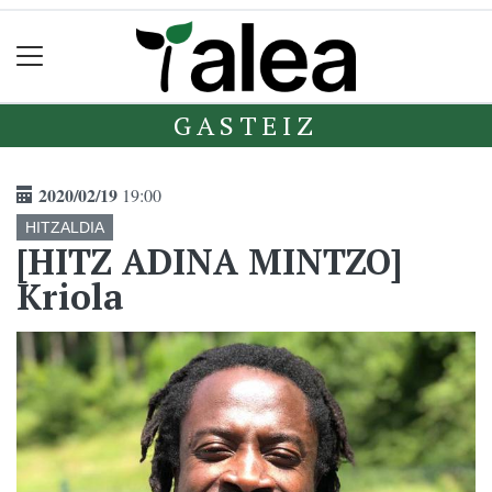
GASTEIZ
2020/02/19
19:00
HITZALDIA
[HITZ ADINA MINTZO]
Kriola