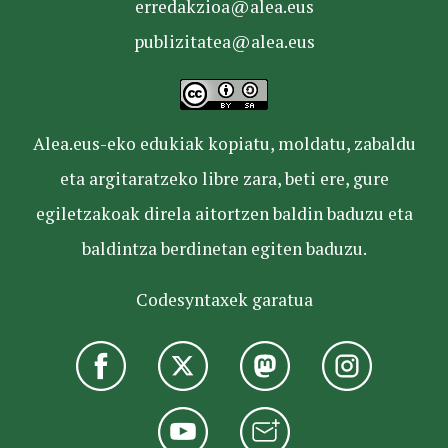
erredakzioa@alea.eus
publizitatea@alea.eus
Alea.eus-eko edukiak kopiatu, moldatu, zabaldu
eta argitaratzeko libre zara, beti ere, gure
egiletzakoak direla aitortzen baldin baduzu eta
baldintza berdinetan egiten baduzu.
Codesyntaxek garatua