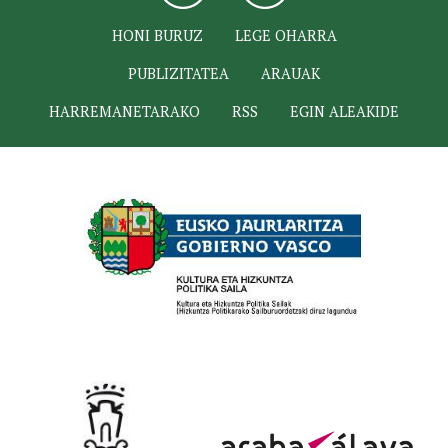
HONI BURUZ
LEGE OHARRA
PUBLIZITATEA
ARAUAK
HARREMANETARAKO
RSS
EGIN ALEAKIDE