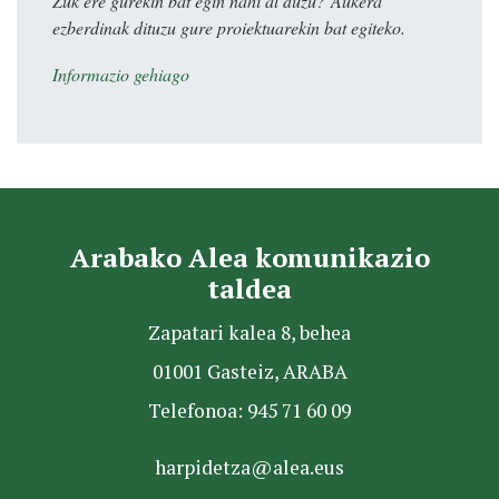
Zuk ere gurekin bat egin nahi al duzu? Aukera
ezberdinak dituzu gure proiektuarekin bat egiteko.
Informazio gehiago
Arabako Alea komunikazio
taldea
Zapatari kalea 8, behea
01001 Gasteiz, ARABA
Telefonoa: 945 71 60 09
harpidetza@alea.eus