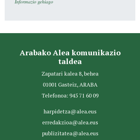
Informazio gehiago
Arabako Alea komunikazio
taldea
Zapatari kalea 8, behea
01001 Gasteiz, ARABA
Telefonoa: 945 71 60 09
harpidetza@alea.eus
erredakzioa@alea.eus
publizitatea@alea.eus