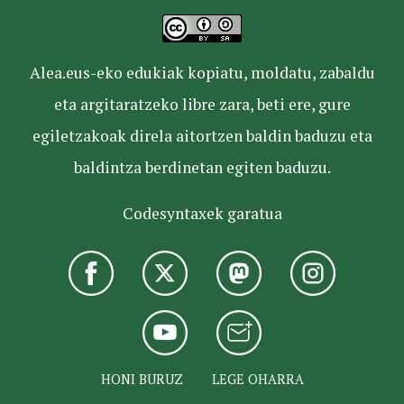
Alea.eus-eko edukiak kopiatu, moldatu, zabaldu
eta argitaratzeko libre zara, beti ere, gure
egiletzakoak direla aitortzen baldin baduzu eta
baldintza berdinetan egiten baduzu.
Codesyntaxek garatua
HONI BURUZ
LEGE OHARRA