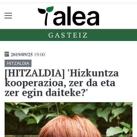
GASTEIZ
2019/09/25
19:00
HITZALDIA
[HITZALDIA] 'Hizkuntza
kooperazioa, zer da eta
zer egin daiteke?'