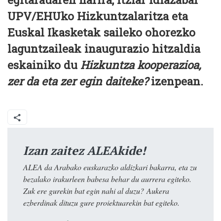
UPV/EHUko Hizkuntzalaritza eta
Euskal Ikasketak saileko ohorezko
laguntzaileak inaugurazio hitzaldia
eskainiko du
Hizkuntza kooperazioa,
zer da eta zer egin daiteke?
izenpean.
Izan zaitez ALEAkide!
ALEA da Arabako euskarazko aldizkari bakarra, eta zu
bezalako irakurleen babesa behar du aurrera egiteko.
Zuk ere gurekin bat egin nahi al duzu? Aukera
ezberdinak dituzu gure proiektuarekin bat egiteko.