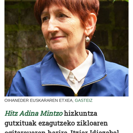
OIHANEDER EUSKARAREN ETXEA,
GASTEIZ
Hitz Adina Mintzo
hizkuntza
gutxituak ezagutzeko zikloaren
egitarauaren harira, Itziar Idiazabal