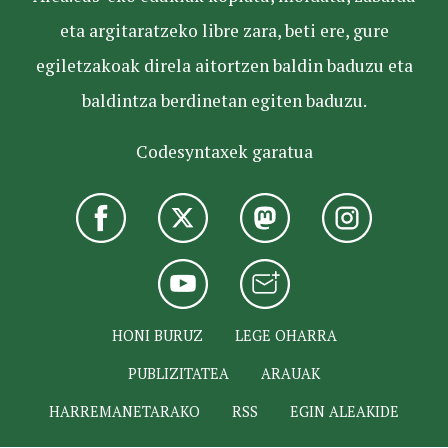
eta argitaratzeko libre zara, beti ere, gure
egiletzakoak direla aitortzen baldin baduzu eta
baldintza berdinetan egiten baduzu.
Codesyntaxek garatua
HONI BURUZ
LEGE OHARRA
PUBLIZITATEA
ARAUAK
HARREMANETARAKO
RSS
EGIN ALEAKIDE