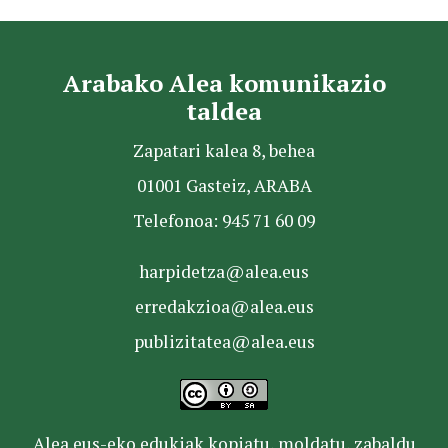
Arabako Alea komunikazio
taldea
Zapatari kalea 8, behea
01001 Gasteiz, ARABA
Telefonoa: 945 71 60 09
harpidetza@alea.eus
erredakzioa@alea.eus
publizitatea@alea.eus
Alea.eus-eko edukiak kopiatu, moldatu, zabaldu