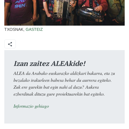
TXOSNAK,
GASTEIZ
Izan zaitez ALEAkide!
ALEA da Arabako euskarazko aldizkari bakarra, eta zu
bezalako irakurleen babesa behar du aurrera egiteko.
Zuk ere gurekin bat egin nahi al duzu? Aukera
ezberdinak dituzu gure proiektuarekin bat egiteko.
Informazio gehiago