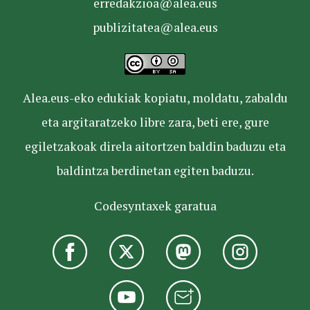
erredakzioa@alea.eus
publizitatea@alea.eus
Alea.eus-eko edukiak kopiatu, moldatu, zabaldu
eta argitaratzeko libre zara, beti ere, gure
egiletzakoak direla aitortzen baldin baduzu eta
baldintza berdinetan egiten baduzu.
Codesyntaxek garatua