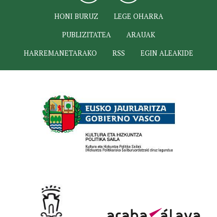
HONI BURUZ
LEGE OHARRA
PUBLIZITATEA
ARAUAK
HARREMANETARAKO
RSS
EGIN ALEAKIDE