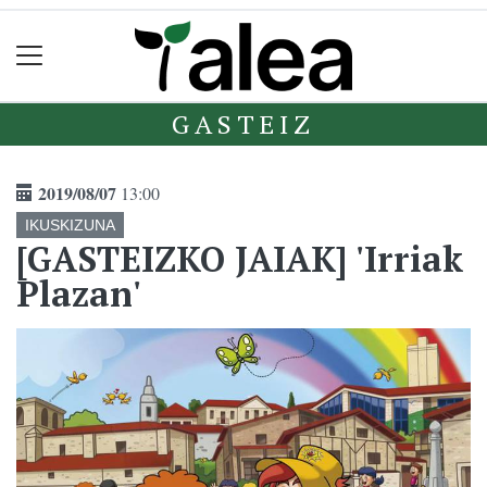
GASTEIZ
2019/08/07
13:00
IKUSKIZUNA
[GASTEIZKO JAIAK] 'Irriak
Plazan'