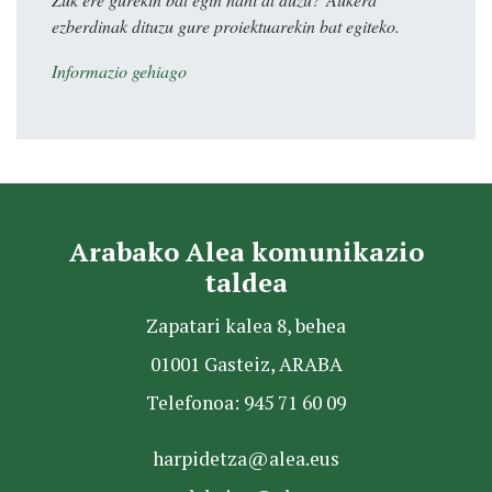
ezberdinak dituzu gure proiektuarekin bat egiteko.
Informazio gehiago
Arabako Alea komunikazio
taldea
Zapatari kalea 8, behea
01001 Gasteiz, ARABA
Telefonoa: 945 71 60 09
harpidetza@alea.eus