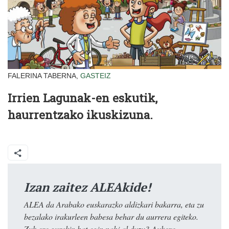
FALERINA TABERNA,
GASTEIZ
Irrien Lagunak-en eskutik,
haurrentzako ikuskizuna.
Izan zaitez ALEAkide!
ALEA da Arabako euskarazko aldizkari bakarra, eta zu
bezalako irakurleen babesa behar du aurrera egiteko.
Zuk ere gurekin bat egin nahi al duzu? Aukera