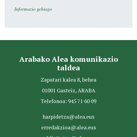
Informazio gehiago
Arabako Alea komunikazio
taldea
Zapatari kalea 8, behea
01001 Gasteiz, ARABA
Telefonoa: 945 71 60 09
harpidetza@alea.eus
erredakzioa@alea.eus