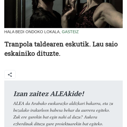
HALA BEDI ONDOKO LOKALA,
GASTEIZ
Tranpola taldearen eskutik. Lau saio
eskainiko dituzte.
Izan zaitez ALEAkide!
ALEA da Arabako euskarazko aldizkari bakarra, eta zu
bezalako irakurleen babesa behar du aurrera egiteko.
Zuk ere gurekin bat egin nahi al duzu? Aukera
ezberdinak dituzu gure proiektuarekin bat egiteko.