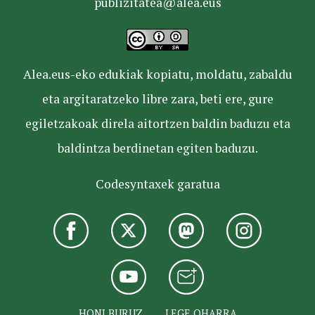
publizitatea@alea.eus
Alea.eus-eko edukiak kopiatu, moldatu, zabaldu
eta argitaratzeko libre zara, beti ere, gure
egiletzakoak direla aitortzen baldin baduzu eta
baldintza berdinetan egiten baduzu.
Codesyntaxek garatua
HONI BURUZ
LEGE OHARRA