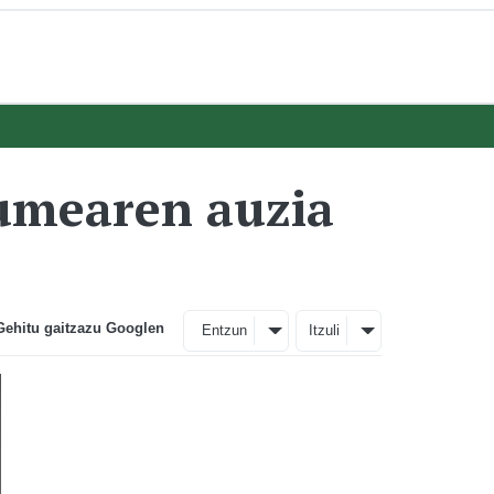
umearen auzia
Gehitu gaitzazu Googlen
Entzun
Itzuli