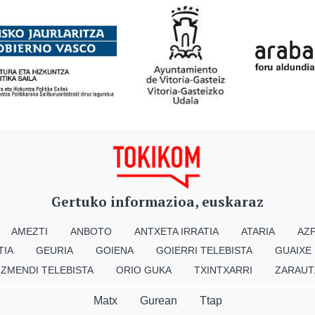
Gertuko informazioa, euskaraz
AMEZTI
ANBOTO
ANTXETA IRRATIA
ATARIA
AZP
TIA
GEURIA
GOIENA
GOIERRI TELEBISTA
GUAIXE
IZMENDI TELEBISTA
ORIO GUKA
TXINTXARRI
ZARAUT
Matx
Gurean
Ttap