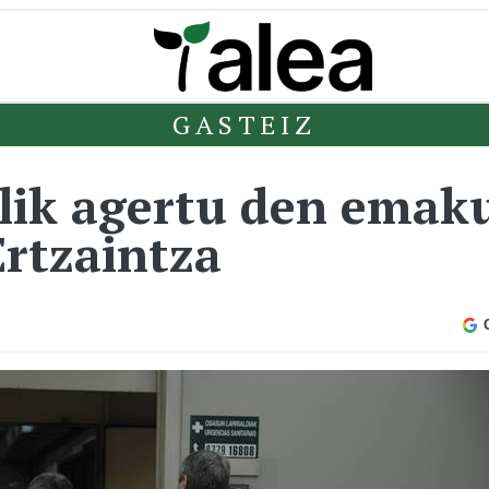
GASTEIZ
ilik agertu den emak
Ertzaintza