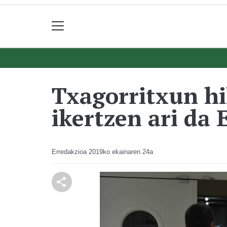
Txagorritxun h
ikertzen ari da 
Erredakzioa
2019ko ekainaren 24a