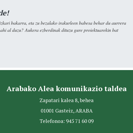
de!
kari bakarra, eta zu bezalako irakurleen babesa behar du aurrera
nahi al duzu? Aukera ezberdinak dituzu gure proiektuarekin bat
Arabako Alea komunikazio taldea
Zapatari kalea 8, behea
01001 Gasteiz, ARABA
Telefonoa: 945 71 60 09