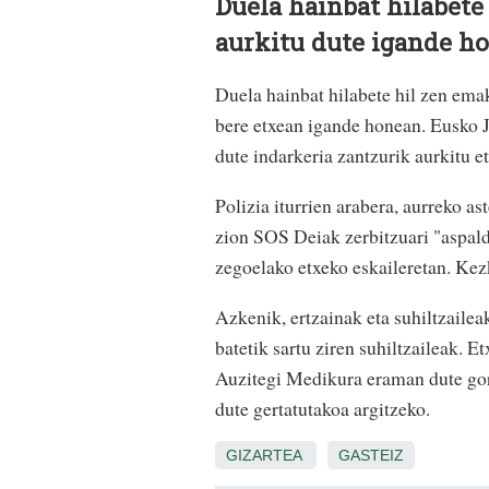
Duela hainbat hilabet
aurkitu dute igande h
Duela hainbat hilabete hil zen em
bere etxean igande honean. Eusko J
dute indarkeria zantzurik aurkitu e
Polizia iturrien arabera, aurreko 
zion SOS Deiak zerbitzuari "aspald
zegoelako etxeko eskaileretan. Kez
Azkenik, ertzainak eta suhiltzaileak
batetik sartu ziren suhiltzaileak.
Auzitegi Medikura eraman dute gorp
dute gertatutakoa argitzeko.
GIZARTEA
GASTEIZ