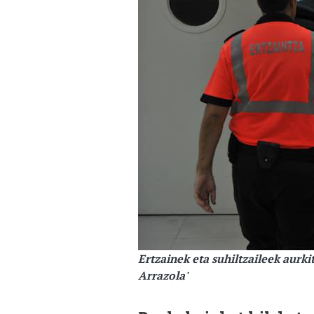
Ertzainek eta suhiltzaileek aurk
Arrazola'