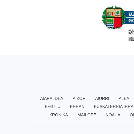
AIARALDEA
AIKOR
AIURRI
ALEA
BEGITU
ERRAN
EUSKALERRIA IRRA
KRONIKA
MAILOPE
NOAUA
O