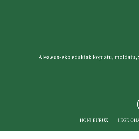
Alea.eus-eko edukiak kopiatu, moldatu, za
HONI BURUZ
LEGE OH