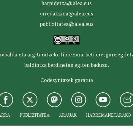
harpidetza@alea.eus
erredakzioa@alea.eus
publizitatea@alea.eus
baldu eta argitaratzeko libre zara, beti ere, gure egile
baldintza berdinetan egiten baduzu.
Codesyntaxek garatua
ARRA
PUBLIZITATEA
ARAUAK
HARREMANETARAKO