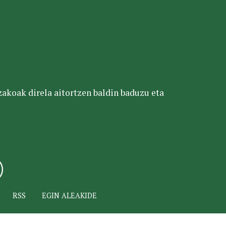
tzakoak direla aitortzen baldin baduzu eta
RSS
EGIN ALEAKIDE