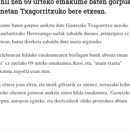
e hil zen 69 urteko emakume baten gorpu
onetan Txagorritxuko bere etxean.
akume baten gorpua aurkitu dute Gasteizko Txagorritxu auzoko
aurlaritzako Herrizaingo sailak zabaldu duenez, printzipioz ez
txean, baina ikerketa zabaldu dute auzia argitzeko.
astelehenean hildako emakumearen bizilagun batek abisua eman
i" ez zuelako 69 urteko emakumea ikusi, eta, "usain txarra"
katuta zegoela esan zien.
 etxera joan ziren, eta inork giltzarik ez zuenez, terrazako leih
 Etxeko ohearen gainean aurkitu zuten hilda emakumea. Gasteizk
ua, autopsia egiteko, eta ikertzaileek ohiko prozedura abiatu