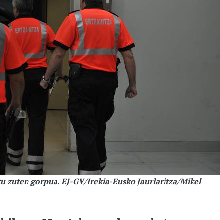
itu zuten gorpua. EJ-GV/Irekia-Eusko Jaurlaritza/Mikel