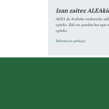
Izan zaitez ALEAki
ALEA da Arabako euskarazko aldiz
egiteko. Zuk ere gurekin bat egin 
egiteko.
Informazio gehiago