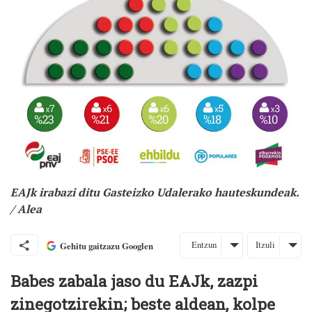
EAJk irabazi ditu Gasteizko Udalerako hauteskundeak.
/ Alea
Entzun
Itzuli
Gehitu gaitzazu Googlen
Babes zabala jaso du EAJk, zazpi
zinegotzirekin; beste aldean, kolpe