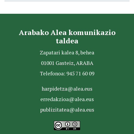
Arabako Alea komunikazio
taldea
Zapatari kalea 8, behea
01001 Gasteiz, ARABA
Telefonoa: 945 71 60 09
harpidetza@alea.eus
erredakzioa@alea.eus
publizitatea@alea.eus