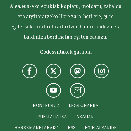
Alea.eus-eko edukiak kopiatu, moldatu, zabaldu
eta argitaratzeko libre zara, beti ere, gure
egiletzakoak direla aitortzen baldin baduzu eta
baldintza berdinetan egiten baduzu.
Codesyntaxek garatua
HONI BURUZ
LEGE OHARRA
PUBLIZITATEA
ARAUAK
HARREMANETARAKO
RSS
EGIN ALEAKIDE