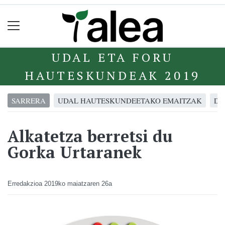
UDAL ETA FORU
HAUTESKUNDEAK 2019
SARRERA
UDAL HAUTESKUNDEETAKO EMAITZAK
DA
Alkatetza berretsi du
Gorka Urtaranek
Erredakzioa
2019ko maiatzaren 26a