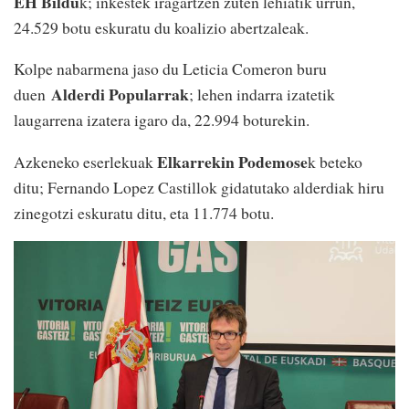
EH Bildu
k; inkestek iragartzen zuten lehiatik urrun,
24.529 botu eskuratu du koalizio abertzaleak.
Kolpe nabarmena jaso du Leticia Comeron buru
Alderdi Popularrak
duen
; lehen indarra izatetik
laugarrena izatera igaro da, 22.994 boturekin.
Elkarrekin Podemose
Azkeneko eserlekuak
k beteko
ditu; Fernando Lopez Castillok gidatutako alderdiak hiru
zinegotzi eskuratu ditu, eta 11.774 botu.