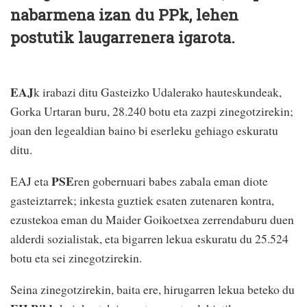
nabarmena izan du PPk, lehen
postutik laugarrenera igarota.
EAJ
k irabazi ditu Gasteizko Udalerako hauteskundeak,
Gorka Urtaran buru, 28.240 botu eta zazpi zinegotzirekin;
joan den legealdian baino bi eserleku gehiago eskuratu
ditu.
PSE
EAJ eta
ren gobernuari babes zabala eman diote
gasteiztarrek; inkesta guztiek esaten zutenaren kontra,
ezustekoa eman du Maider Goikoetxea zerrendaburu duen
alderdi sozialistak, eta bigarren lekua eskuratu du 25.524
botu eta sei zinegotzirekin.
Seina zinegotzirekin, baita ere, hirugarren lekua beteko du