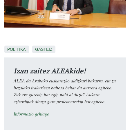
POLITIKA
GASTEIZ
Izan zaitez ALEAkide!
ALEA da Arabako euskarazko aldizkari bakarra, eta zu
bezalako irakurleen babesa behar du aurrera egiteko.
Zuk ere gurekin bat egin nahi al duzu? Aukera
ezberdinak dituzu gure proiektuarekin bat egiteko.
Informazio gehiago