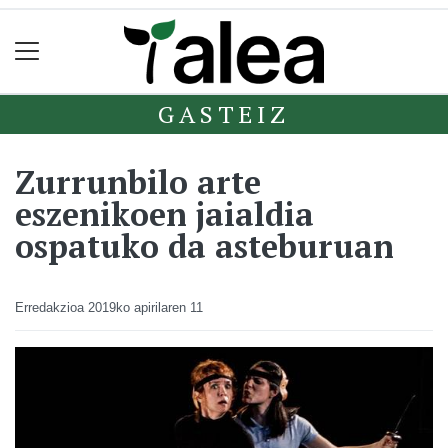
GASTEIZ
Zurrunbilo arte
eszenikoen jaialdia
ospatuko da asteburuan
Erredakzioa
2019ko apirilaren 11