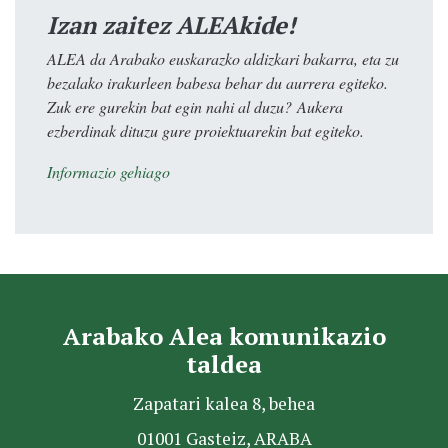
Izan zaitez ALEAkide!
ALEA da Arabako euskarazko aldizkari bakarra, eta zu
bezalako irakurleen babesa behar du aurrera egiteko.
Zuk ere gurekin bat egin nahi al duzu? Aukera
ezberdinak dituzu gure proiektuarekin bat egiteko.
Informazio gehiago
Arabako Alea komunikazio
taldea
Zapatari kalea 8, behea
01001 Gasteiz, ARABA