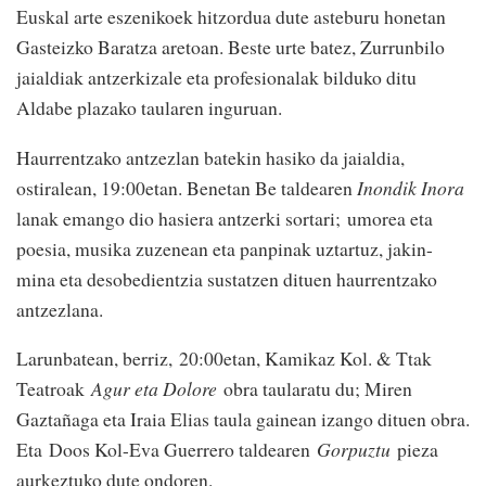
Euskal arte eszenikoek hitzordua dute asteburu honetan
Gasteizko Baratza aretoan. Beste urte batez, Zurrunbilo
jaialdiak antzerkizale eta profesionalak bilduko ditu
Aldabe plazako taularen inguruan.
Haurrentzako antzezlan batekin hasiko da jaialdia,
ostiralean, 19:00etan. Benetan Be taldearen
Inondik Inora
lanak emango dio hasiera antzerki sortari;
umorea eta
poesia, musika zuzenean eta panpinak uztartuz, jakin-
mina eta desobedientzia sustatzen dituen haurrentzako
antzezlana.
Larunbatean, berriz,
20:00etan, Kamikaz Kol. & Ttak
Teatroak
Agur eta Dolore
obra taularatu du; Miren
Gaztañaga eta Iraia Elias taula gainean izango dituen obra.
Eta
Doos Kol-Eva Guerrero taldearen
Gorpuztu
pieza
aurkeztuko dute ondoren.