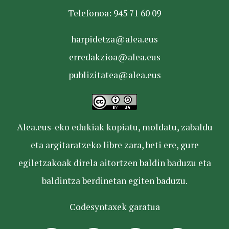
Telefonoa: 945 71 60 09
harpidetza@alea.eus
erredakzioa@alea.eus
publizitatea@alea.eus
Alea.eus-eko edukiak kopiatu, moldatu, zabaldu
eta argitaratzeko libre zara, beti ere, gure
egiletzakoak direla aitortzen baldin baduzu eta
baldintza berdinetan egiten baduzu.
Codesyntaxek garatua