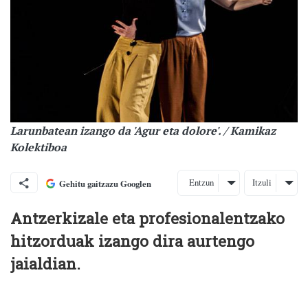
Larunbatean izango da 'Agur eta dolore'. / Kamikaz
Kolektiboa
Entzun
Itzuli
Gehitu gaitzazu Googlen
Antzerkizale eta profesionalentzako
hitzorduak izango dira aurtengo
jaialdian.