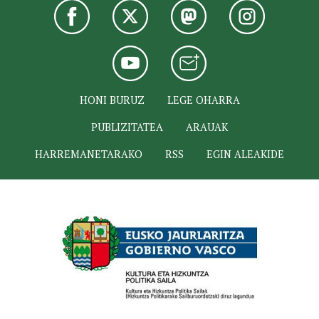
HONI BURUZ
LEGE OHARRA
PUBLIZITATEA
ARAUAK
HARREMANETARAKO
RSS
EGIN ALEAKIDE