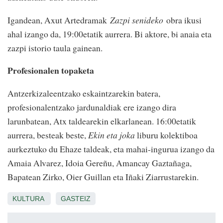
Igandean
, Axut Artedramak
Zazpi senideko
obra ikusi
ahal izango da, 19:00etatik aurrera. Bi aktore, bi anaia eta
zazpi istorio taula gainean.
Profesionalen topaketa
Antzerkizaleentzako eskaintzarekin batera,
profesionalentzako jardunaldiak ere izango dira
larunbatean, Atx taldearekin elkarlanean. 16:00etatik
aurrera, besteak beste,
Ekin eta joka
liburu kolektiboa
aurkeztuko du Ehaze taldeak, eta mahai-ingurua izango da
Amaia Alvarez, Idoia Gereñu, Amancay Gaztañaga,
Bapatean Zirko, Oier Guillan eta Iñaki Ziarrustarekin.
KULTURA
GASTEIZ