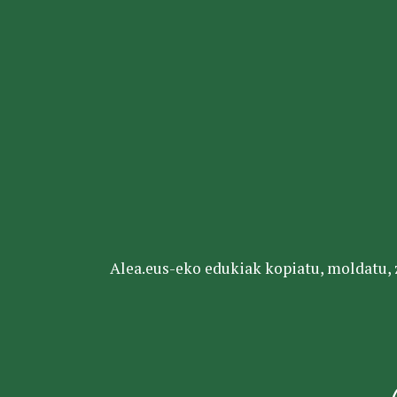
Alea.eus-eko edukiak kopiatu, moldatu, za