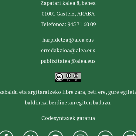
Zapatari kalea 8, behea
01001 Gasteiz, ARABA
Telefonoa: 945 71 60 09
harpidetza@alea.eus
erredakzioa@alea.eus
publizitatea@alea.eus
baldu eta argitaratzeko libre zara, beti ere, gure egile
baldintza berdinetan egiten baduzu.
Codesyntaxek garatua