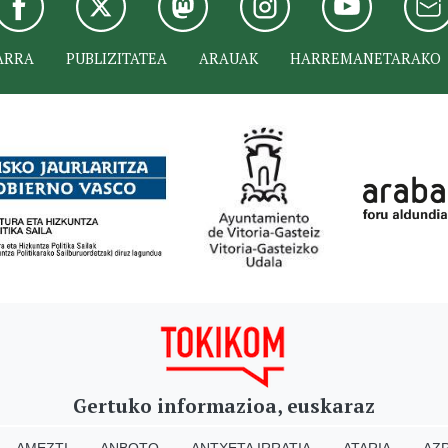
ARRA
PUBLIZITATEA
ARAUAK
HARREMANETARAKO
Gertuko informazioa, euskaraz