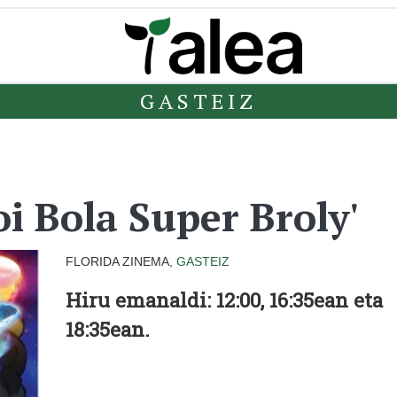
GASTEIZ
i Bola Super Broly'
FLORIDA ZINEMA,
GASTEIZ
Hiru emanaldi: 12:00, 16:35ean eta
18:35ean.