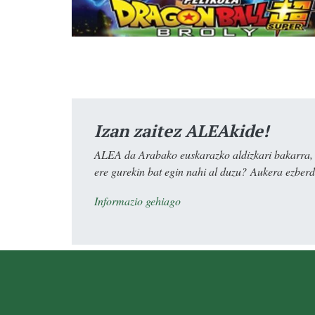
Izan zaitez ALEAkide!
ALEA da Arabako euskarazko aldizkari bakarra, e
ere gurekin bat egin nahi al duzu? Aukera ezberdi
Informazio gehiago