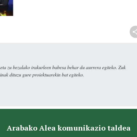
ta zu bezalako irakurleen babesa behar du aurrera egiteko. Zuk
nak dituzu gure proiektuarekin bat egiteko.
Arabako Alea komunikazio taldea