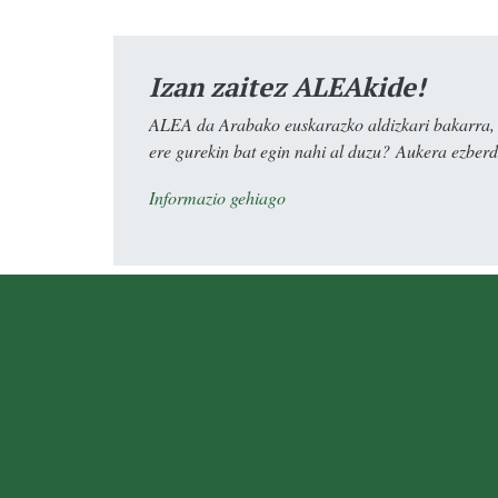
Izan zaitez ALEAkide!
ALEA da Arabako euskarazko aldizkari bakarra, e
ere gurekin bat egin nahi al duzu? Aukera ezberdi
Informazio gehiago