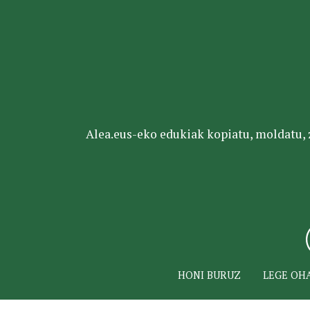
Alea.eus-eko edukiak kopiatu, moldatu, za
HONI BURUZ
LEGE OH