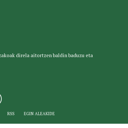
tzakoak direla aitortzen baldin baduzu eta
RSS
EGIN ALEAKIDE