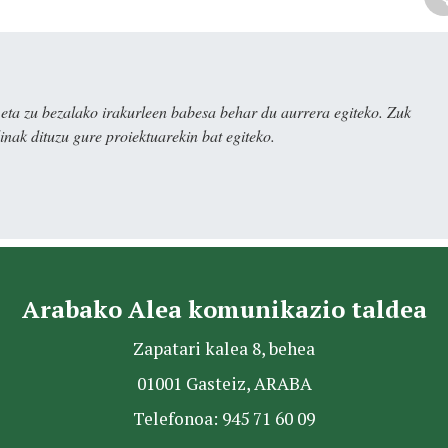
ta zu bezalako irakurleen babesa behar du aurrera egiteko. Zuk
nak dituzu gure proiektuarekin bat egiteko.
Arabako Alea komunikazio taldea
Zapatari kalea 8, behea
01001 Gasteiz, ARABA
Telefonoa: 945 71 60 09