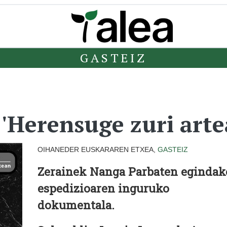
GASTEIZ
'Herensuge zuri arte
OIHANEDER EUSKARAREN ETXEA,
GASTEIZ
Zerainek Nanga Parbaten egindak
espedizioaren inguruko
dokumentala.