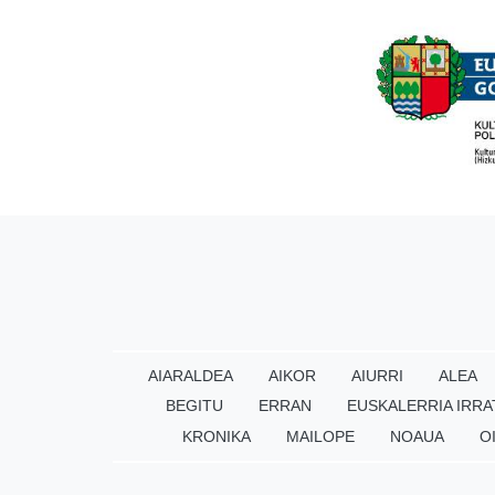
AIARALDEA
AIKOR
AIURRI
ALEA
BEGITU
ERRAN
EUSKALERRIA IRRA
KRONIKA
MAILOPE
NOAUA
O