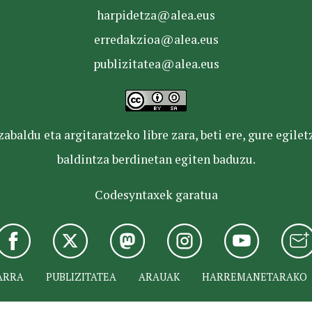
harpidetza@alea.eus
erredakzioa@alea.eus
publizitatea@alea.eus
baldu eta argitaratzeko libre zara, beti ere, gure egile
baldintza berdinetan egiten baduzu.
Codesyntaxek garatua
ARRA
PUBLIZITATEA
ARAUAK
HARREMANETARAKO