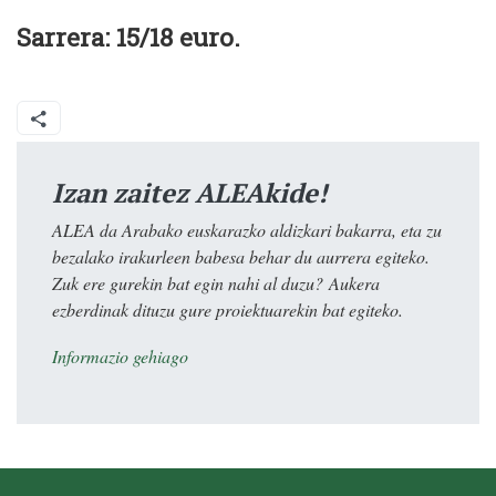
Sarrera: 15/18 euro.
Izan zaitez ALEAkide!
ALEA da Arabako euskarazko aldizkari bakarra, eta zu
bezalako irakurleen babesa behar du aurrera egiteko.
Zuk ere gurekin bat egin nahi al duzu? Aukera
ezberdinak dituzu gure proiektuarekin bat egiteko.
Informazio gehiago