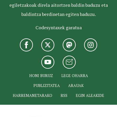
egiletzakoak direla aitortzen baldin baduzu eta
baldintza berdinetan egiten baduzu.
Codesyntaxek garatua
HONI BURUZ
LEGE OHARRA
PUBLIZITATEA
ARAUAK
HARREMANETARAKO
RSS
EGIN ALEAKIDE