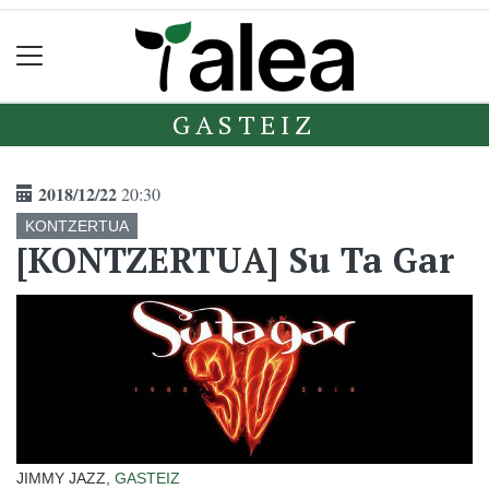
GASTEIZ
2018/12/22
20:30
KONTZERTUA
[KONTZERTUA] Su Ta Gar
JIMMY JAZZ,
GASTEIZ