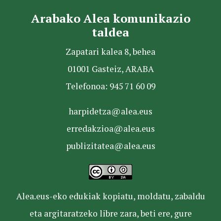
Arabako Alea komunikazio
taldea
Zapatari kalea 8, behea
01001 Gasteiz, ARABA
Telefonoa: 945 71 60 09
harpidetza@alea.eus
erredakzioa@alea.eus
publizitatea@alea.eus
Alea.eus-eko edukiak kopiatu, moldatu, zabaldu
eta argitaratzeko libre zara, beti ere, gure