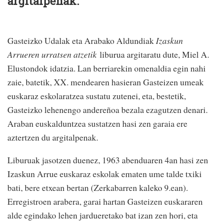
argitalpenak.
Gasteizko Udalak eta Arabako Aldundiak
Izaskun
Arrueren urratsen atzetik
liburua argitaratu dute, Miel A.
Elustondok idatzia. Lan berriarekin omenaldia egin nahi
zaie, batetik, XX. mendearen hasieran Gasteizen umeak
euskaraz eskolaratzea sustatu zutenei, eta, bestetik,
Gasteizko lehenengo andereñoa bezala ezagutzen denari.
Araban euskalduntzea sustatzen hasi zen garaia ere
aztertzen du argitalpenak.
Liburuak jasotzen duenez, 1963 abenduaren 4an hasi zen
Izaskun Arrue euskaraz eskolak ematen ume talde txiki
bati, bere etxean bertan (Zerkabarren kaleko 9.ean).
Erregistroen arabera, garai hartan Gasteizen euskararen
alde egindako lehen jardueretako bat izan zen hori, eta