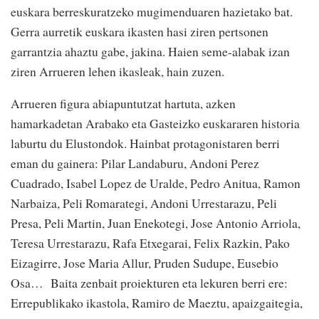
euskara berreskuratzeko mugimenduaren hazietako bat.
Gerra aurretik euskara ikasten hasi ziren pertsonen
garrantzia ahaztu gabe, jakina. Haien seme-alabak izan
ziren Arrueren lehen ikasleak, hain zuzen.
Arrueren figura abiapuntutzat hartuta, azken
hamarkadetan Arabako eta Gasteizko euskararen historia
laburtu du Elustondok. Hainbat protagonistaren berri
eman du gainera: Pilar Landaburu, Andoni Perez
Cuadrado, Isabel Lopez de Uralde, Pedro Anitua, Ramon
Narbaiza, Peli Romarategi, Andoni Urrestarazu, Peli
Presa, Peli Martin, Juan Enekotegi, Jose Antonio Arriola,
Teresa Urrestarazu, Rafa Etxegarai, Felix Razkin, Pako
Eizagirre, Jose Maria Allur, Pruden Sudupe, Eusebio
Osa… Baita zenbait proiekturen eta lekuren berri ere:
Errepublikako ikastola, Ramiro de Maeztu, apaizgaitegia,