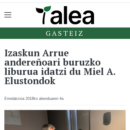
GASTEIZ
Izaskun Arrue
andereñoari buruzko
liburua idatzi du Miel A.
Elustondok
Erredakzioa
2018ko abenduaren 4a