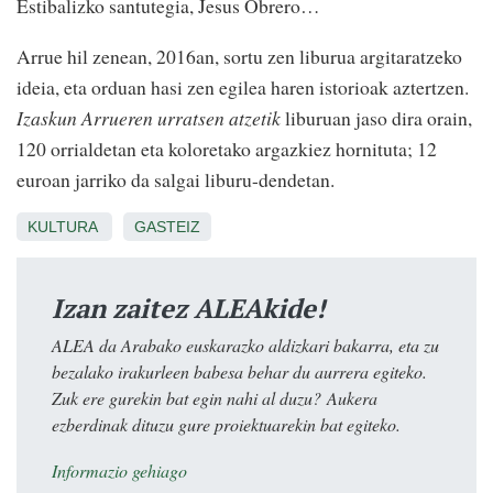
Estibalizko santutegia, Jesus Obrero…
Arrue hil zenean, 2016an, sortu zen liburua argitaratzeko
ideia, eta orduan hasi zen egilea haren istorioak aztertzen.
Izaskun Arrueren urratsen atzetik
liburuan jaso dira orain,
120 orrialdetan eta koloretako argazkiez hornituta; 12
euroan jarriko da salgai liburu-dendetan.
KULTURA
GASTEIZ
Izan zaitez ALEAkide!
ALEA da Arabako euskarazko aldizkari bakarra, eta zu
bezalako irakurleen babesa behar du aurrera egiteko.
Zuk ere gurekin bat egin nahi al duzu? Aukera
ezberdinak dituzu gure proiektuarekin bat egiteko.
Informazio gehiago