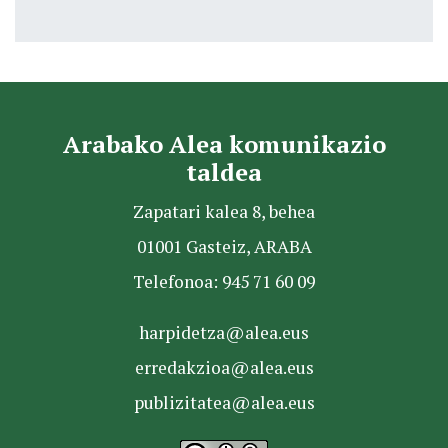
Arabako Alea komunikazio
taldea
Zapatari kalea 8, behea
01001 Gasteiz, ARABA
Telefonoa: 945 71 60 09
harpidetza@alea.eus
erredakzioa@alea.eus
publizitatea@alea.eus