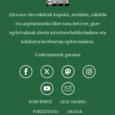
Alea.eus-eko edukiak kopiatu, moldatu, zabaldu
eta argitaratzeko libre zara, beti ere, gure
egiletzakoak direla aitortzen baldin baduzu eta
baldintza berdinetan egiten baduzu.
Codesyntaxek garatua
HONI BURUZ
LEGE OHARRA
PUBLIZITATEA
ARAUAK