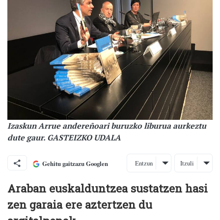
Izaskun Arrue andereñoari buruzko liburua aurkeztu
dute gaur. GASTEIZKO UDALA
Entzun
Itzuli
Gehitu gaitzazu Googlen
Araban euskalduntzea sustatzen hasi
zen garaia ere aztertzen du