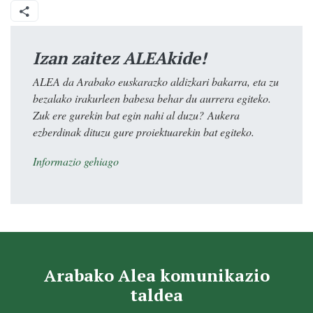
Izan zaitez ALEAkide!
ALEA da Arabako euskarazko aldizkari bakarra, eta zu
bezalako irakurleen babesa behar du aurrera egiteko.
Zuk ere gurekin bat egin nahi al duzu? Aukera
ezberdinak dituzu gure proiektuarekin bat egiteko.
Informazio gehiago
Arabako Alea komunikazio
taldea