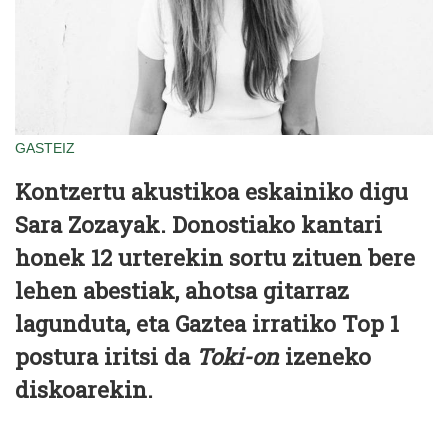
GASTEIZ
Kontzertu akustikoa eskainiko digu
Sara Zozayak. Donostiako kantari
honek 12 urterekin sortu zituen bere
lehen abestiak, ahotsa gitarraz
lagunduta, eta Gaztea irratiko Top 1
postura iritsi da
Toki-on
izeneko
diskoarekin.