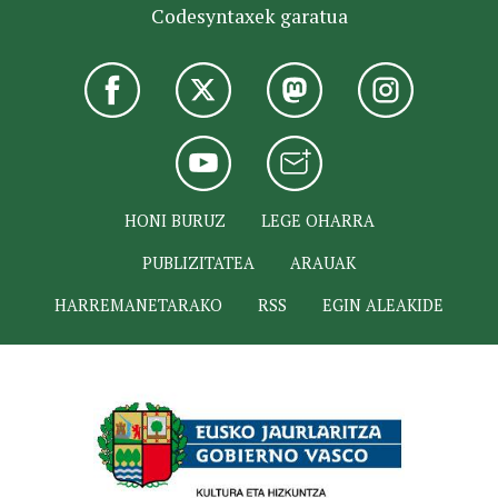
Codesyntaxek garatua
HONI BURUZ
LEGE OHARRA
PUBLIZITATEA
ARAUAK
HARREMANETARAKO
RSS
EGIN ALEAKIDE