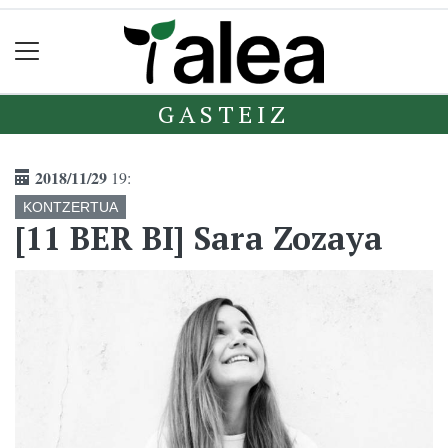
GASTEIZ
2018/11/29
19:
KONTZERTUA
[11 BER BI] Sara Zozaya