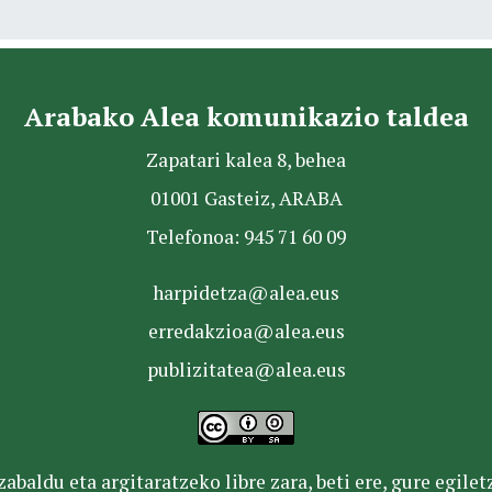
Arabako Alea komunikazio taldea
Zapatari kalea 8, behea
01001 Gasteiz, ARABA
Telefonoa: 945 71 60 09
harpidetza@alea.eus
erredakzioa@alea.eus
publizitatea@alea.eus
baldu eta argitaratzeko libre zara, beti ere, gure egile