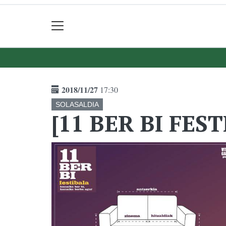
2018/11/27
17:30
SOLASALDIA
[11 BER BI FES