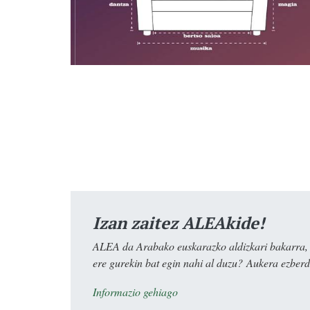
Izan zaitez ALEAkide!
ALEA da Arabako euskarazko aldizkari bakarra, e
ere gurekin bat egin nahi al duzu? Aukera ezberdi
Informazio gehiago