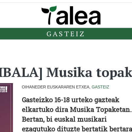
GASTEIZ
TIBALA] Musika topak
OIHANEDER EUSKARAREN ETXEA,
GASTEIZ
Gasteizko 16-18 urteko gazteak
elkartuko dira Musika Topaketan.
Bertan, bi euskal musikari
ezagutuko dituzte bertatik bertar