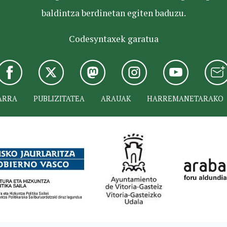
baldintza berdinetan egiten baduzu.
Codesyntaxek garatua
ARRA
PUBLIZITATEA
ARAUAK
HARREMANETARAKO