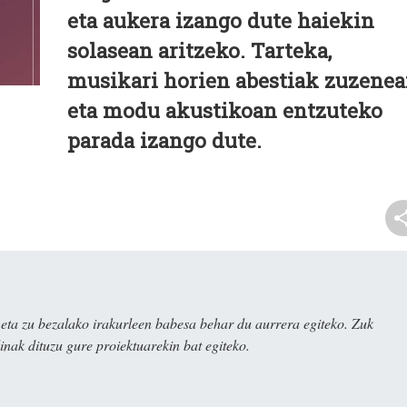
eta aukera izango dute haiekin
solasean aritzeko. Tarteka,
musikari horien abestiak zuzene
eta modu akustikoan entzuteko
parada izango dute.
ta zu bezalako irakurleen babesa behar du aurrera egiteko. Zuk
nak dituzu gure proiektuarekin bat egiteko.