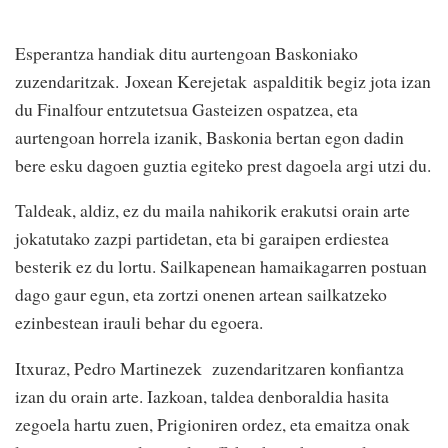
Esperantza handiak ditu aurtengoan Baskoniako
zuzendaritzak. Joxean Kerejetak aspalditik begiz jota izan
du Finalfour entzutetsua Gasteizen ospatzea, eta
aurtengoan horrela izanik, Baskonia bertan egon dadin
bere esku dagoen guztia egiteko prest dagoela argi utzi du.
Taldeak, aldiz, ez du maila nahikorik erakutsi orain arte
jokatutako zazpi partidetan, eta bi garaipen erdiestea
besterik ez du lortu. Sailkapenean hamaikagarren postuan
dago gaur egun, eta zortzi onenen artean sailkatzeko
ezinbestean irauli behar du egoera.
Itxuraz, Pedro Martinezek zuzendaritzaren konfiantza
izan du orain arte. Iazkoan, taldea denboraldia hasita
zegoela hartu zuen, Prigioniren ordez, eta emaitza onak