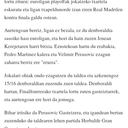
lortu zituen: euroligan playoffak jokatzeko txartela
eskuratu eta ligan txapeldunorde izan ziren Real Madrilen
kontra finala galdu ostean.
Aurtengoan berriz, ligan ez bezala, ez du denboraldia
sasoiko hasi euroligan, eta hori da hain zuzen Joxean
Kerejetaren harri bitxia. Ezustekoan hartu du erabakia,
Pedro Martinez kalera eta Velimir Perasovic ezagun
zaharra berriz ere "etxera".
Jokalari ohiak ondo ezagutzen du taldea eta azkenengoz
15/16 denboraldian zuzendu zuen taldea. Denboraldi
hartan, Finalfourrerako txartela lortu zuten gasteiztarrek,
eta aurtengoan ere hori da jomuga.
Bihar iritsiko da Perasovic Gasteizera, eta igandean bertan
zuzenduko du taldearen lehen partida Herbalife Gran