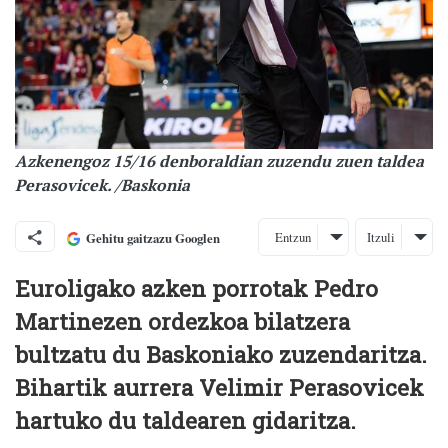
Azkenengoz 15/16 denboraldian zuzendu zuen taldea
Perasovicek. /Baskonia
Entzun
Itzuli
Gehitu gaitzazu Googlen
Euroligako azken porrotak Pedro
Martinezen ordezkoa bilatzera
bultzatu du Baskoniako zuzendaritza.
Bihartik aurrera Velimir Perasovicek
hartuko du taldearen gidaritza.