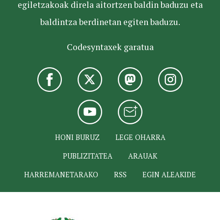
egiletzakoak direla aitortzen baldin baduzu eta
baldintza berdinetan egiten baduzu.
Codesyntaxek garatua
HONI BURUZ
LEGE OHARRA
PUBLIZITATEA
ARAUAK
HARREMANETARAKO
RSS
EGIN ALEAKIDE