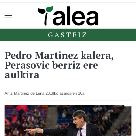
GASTEIZ
Pedro Martinez kalera,
Perasovic berriz ere
aulkira
Aritz Martinez de Luna
2018ko azaroaren 16a