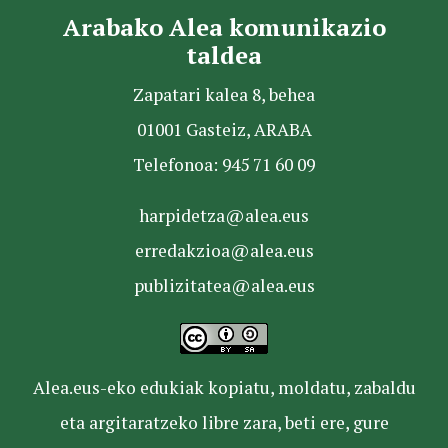
Arabako Alea komunikazio
taldea
Zapatari kalea 8, behea
01001 Gasteiz, ARABA
Telefonoa: 945 71 60 09
harpidetza@alea.eus
erredakzioa@alea.eus
publizitatea@alea.eus
Alea.eus-eko edukiak kopiatu, moldatu, zabaldu
eta argitaratzeko libre zara, beti ere, gure