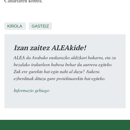
Canariaren kontra.
KIROLA
GASTEIZ
Izan zaitez ALEAkide!
ALEA da Arabako euskarazko aldizkari bakarra, eta zu
bezalako irakurleen babesa behar du aurrera egiteko.
Zuk ere gurekin bat egin nahi al duzu? Aukera
ezberdinak dituzu gure proiektuarekin bat egiteko.
Informazio gehiago