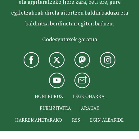
eta argitaratzeko libre zara, beti ere, gure
egiletzakoak direla aitortzen baldin baduzu eta
baldintza berdinetan egiten baduzu.
Codesyntaxek garatua
HONI BURUZ
LEGE OHARRA
PUBLIZITATEA
ARAUAK
HARREMANETARAKO
RSS
EGIN ALEAKIDE