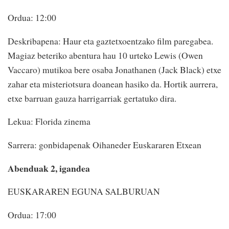
Ordua: 12:00
Deskribapena: Haur eta gaztetxoentzako film paregabea.
Magiaz beteriko abentura hau 10 urteko Lewis (Owen
Vaccaro) mutikoa bere osaba Jonathanen (Jack Black) etxe
zahar eta misteriotsura doanean hasiko da. Hortik aurrera,
etxe barruan gauza harrigarriak gertatuko dira.
Lekua: Florida zinema
Sarrera: gonbidapenak Oihaneder Euskararen Etxean
Abenduak 2, igandea
EUSKARAREN EGUNA SALBURUAN
Ordua: 17:00