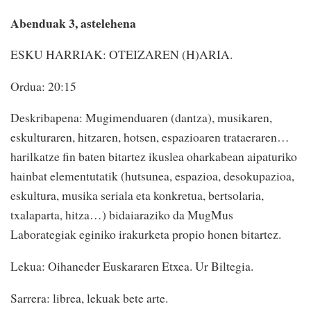
Abenduak 3, astelehena
ESKU HARRIAK: OTEIZAREN (H)ARIA.
Ordua: 20:15
Deskribapena: Mugimenduaren (dantza), musikaren,
eskulturaren, hitzaren, hotsen, espazioaren trataeraren…
harilkatze fin baten bitartez ikuslea oharkabean aipaturiko
hainbat elementutatik (hutsunea, espazioa, desokupazioa,
eskultura, musika seriala eta konkretua, bertsolaria,
txalaparta, hitza…) bidaiaraziko da MugMus
Laborategiak eginiko irakurketa propio honen bitartez.
Lekua: Oihaneder Euskararen Etxea. Ur Biltegia.
Sarrera: librea, lekuak bete arte.