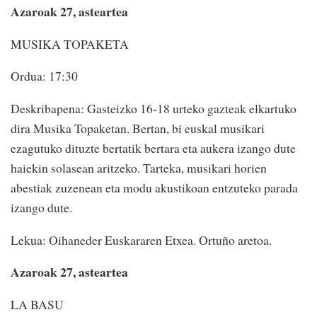
Azaroak 27, asteartea
MUSIKA TOPAKETA
Ordua: 17:30
Deskribapena: Gasteizko 16-18 urteko gazteak elkartuko
dira Musika Topaketan. Bertan, bi euskal musikari
ezagutuko dituzte bertatik bertara eta aukera izango dute
haiekin solasean aritzeko. Tarteka, musikari horien
abestiak zuzenean eta modu akustikoan entzuteko parada
izango dute.
Lekua: Oihaneder Euskararen Etxea. Ortuño aretoa.
Azaroak 27, asteartea
LA BASU