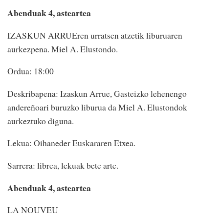
Abenduak 4, asteartea
IZASKUN ARRUEren urratsen atzetik liburuaren
aurkezpena. Miel A. Elustondo.
Ordua: 18:00
Deskribapena: Izaskun Arrue, Gasteizko lehenengo
andereñoari buruzko liburua da Miel A. Elustondok
aurkeztuko diguna.
Lekua: Oihaneder Euskararen Etxea.
Sarrera: librea, lekuak bete arte.
Abenduak 4, asteartea
LA NOUVEU