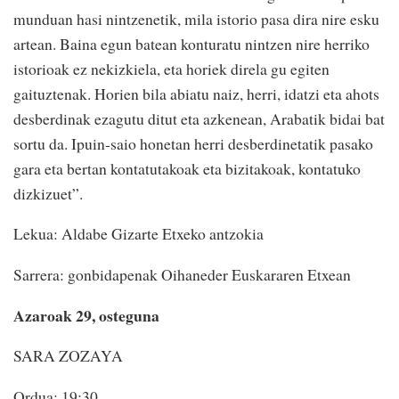
munduan hasi nintzenetik, mila istorio pasa dira nire esku
artean. Baina egun batean konturatu nintzen nire herriko
istorioak ez nekizkiela, eta horiek direla gu egiten
gaituztenak. Horien bila abiatu naiz, herri, idatzi eta ahots
desberdinak ezagutu ditut eta azkenean, Arabatik bidai bat
sortu da. Ipuin-saio honetan herri desberdinetatik pasako
gara eta bertan kontatutakoak eta bizitakoak, kontatuko
dizkizuet”.
Lekua: Aldabe Gizarte Etxeko antzokia
Sarrera: gonbidapenak Oihaneder Euskararen Etxean
Azaroak 29, osteguna
SARA ZOZAYA
Ordua: 19:30