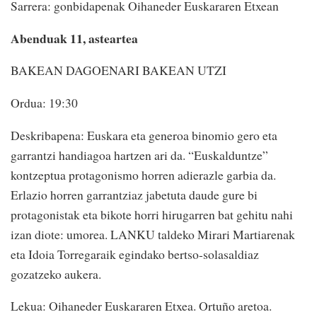
Sarrera: gonbidapenak Oihaneder Euskararen Etxean
Abenduak 11, asteartea
BAKEAN DAGOENARI BAKEAN UTZI
Ordua: 19:30
Deskribapena: Euskara eta generoa binomio gero eta
garrantzi handiagoa hartzen ari da. “Euskalduntze”
kontzeptua protagonismo horren adierazle garbia da.
Erlazio horren garrantziaz jabetuta daude gure bi
protagonistak eta bikote horri hirugarren bat gehitu nahi
izan diote: umorea. LANKU taldeko Mirari Martiarenak
eta Idoia Torregaraik egindako bertso-solasaldiaz
gozatzeko aukera.
Lekua: Oihaneder Euskararen Etxea. Ortuño aretoa.