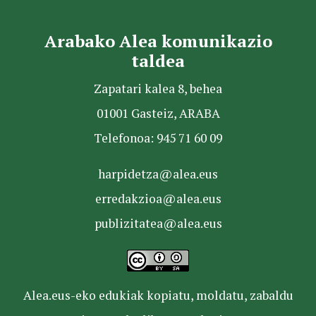
Arabako Alea komunikazio
taldea
Zapatari kalea 8, behea
01001 Gasteiz, ARABA
Telefonoa: 945 71 60 09
harpidetza@alea.eus
erredakzioa@alea.eus
publizitatea@alea.eus
Alea.eus-eko edukiak kopiatu, moldatu, zabaldu