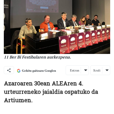
11 Ber Bi Festibalaren aurkezpena.
Entzun
Itzuli
Gehitu gaitzazu Googlen
Azaroaren 30ean ALEAren 4.
urteurreneko jaialdia ospatuko da
Artiumen.