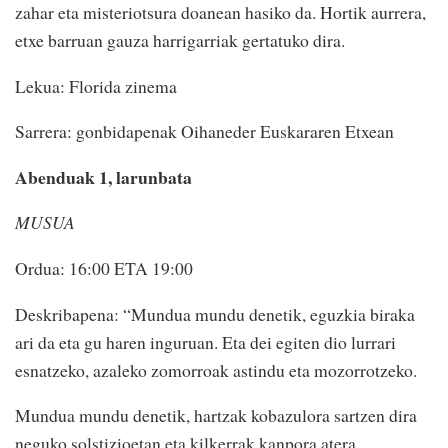
zahar eta misteriotsura doanean hasiko da. Hortik aurrera,
etxe barruan gauza harrigarriak gertatuko dira.
Lekua: Florida zinema
Sarrera: gonbidapenak Oihaneder Euskararen Etxean
Abenduak 1, larunbata
MUSUA
Ordua: 16:00 ETA 19:00
Deskribapena: “Mundua mundu denetik, eguzkia biraka
ari da eta gu haren inguruan. Eta dei egiten dio lurrari
esnatzeko, azaleko zomorroak astindu eta mozorrotzeko.
Mundua mundu denetik, hartzak kobazulora sartzen dira
neguko solstizioetan eta kilkerrak kanpora atera