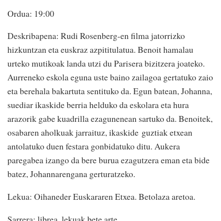
Ordua: 19:00
Deskribapena: Rudi Rosenberg-en filma jatorrizko
hizkuntzan eta euskraz azpititulatua. Benoit hamalau
urteko mutikoak landa utzi du Parisera bizitzera joateko.
Aurreneko eskola eguna uste baino zailagoa gertatuko zaio
eta berehala bakartuta sentituko da. Egun batean, Johanna,
suediar ikaskide berria helduko da eskolara eta hura
arazorik gabe kuadrilla ezagunenean sartuko da. Benoitek,
osabaren aholkuak jarraituz, ikaskide guztiak etxean
antolatuko duen festara gonbidatuko ditu. Aukera
paregabea izango da bere burua ezagutzera eman eta bide
batez, Johannarengana gerturatzeko.
Lekua: Oihaneder Euskararen Etxea. Betolaza aretoa.
Sarrera: librea, lekuak bete arte.