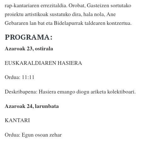
rap-kantariaren errezitaldia. Orobat, Gasteizen sortutako
proiektu artistikoak sustatuko dira, hala nola, Ane
Gebararen lan bat eta Bidelapurrak taldearen kontzertua.
PROGRAMA:
Azaroak 23, ostirala
EUSKARALDIAREN HASIERA
Ordua: 11:11
Deskribapena: Hasiera emango diogu ariketa kolektiboari.
Azaroak 24, larunbata
KANTARI
Ordua: Egun osoan zehar