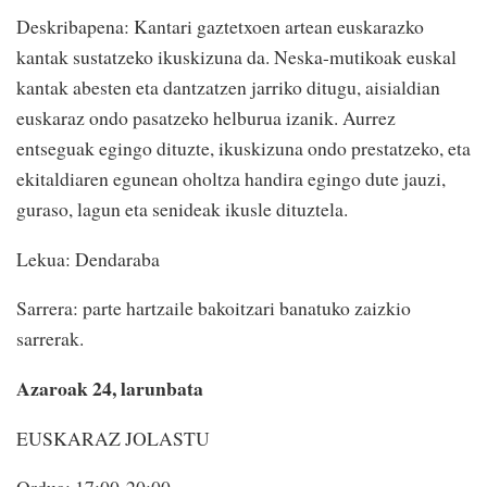
Deskribapena: Kantari gaztetxoen artean euskarazko
kantak sustatzeko ikuskizuna da. Neska-mutikoak euskal
kantak abesten eta dantzatzen jarriko ditugu, aisialdian
euskaraz ondo pasatzeko helburua izanik. Aurrez
entseguak egingo dituzte, ikuskizuna ondo prestatzeko, eta
ekitaldiaren egunean oholtza handira egingo dute jauzi,
guraso, lagun eta senideak ikusle dituztela.
Lekua: Dendaraba
Sarrera: parte hartzaile bakoitzari banatuko zaizkio
sarrerak.
Azaroak 24, larunbata
EUSKARAZ JOLASTU