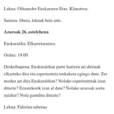
Lekua: Oihaneder Euskararen Etxe. Klaustroa.
Sarrera: librea, lekuak bete arte.
Azaroak 26, astelehena
Euskaraldia. Elkarretaratzea
Ordua: 19:00
Deskribapena: Euskaraldian parte hartzen ari direnak
elkartuko dira eta esperientzia trukaketa egingo dute: Zer
moduz ari dira Euskaraldian? Nolako esperientziak izan
dituzte? Ezustekorik izan al dute? Nolako arazoak sortu
zaizkie? Nola gainditu dituzte?
Lekua: Falerina taberna