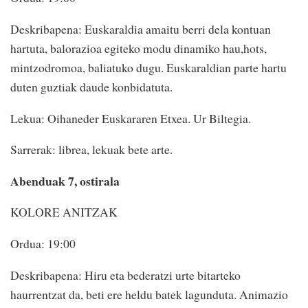
Deskribapena: Euskaraldia amaitu berri dela kontuan
hartuta, balorazioa egiteko modu dinamiko hau,hots,
mintzodromoa, baliatuko dugu. Euskaraldian parte hartu
duten guztiak daude konbidatuta.
Lekua: Oihaneder Euskararen Etxea. Ur Biltegia.
Sarrerak: librea, lekuak bete arte.
Abenduak 7, ostirala
KOLORE ANITZAK
Ordua: 19:00
Deskribapena: Hiru eta bederatzi urte bitarteko
haurrentzat da, beti ere heldu batek lagunduta. Animazio