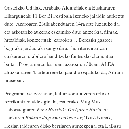
Gasteizko Udalak, Arabako Aldundiak eta Euskararen
Elkarguneak
11 Ber Bi Festibala izeneko jaialdia aurkeztu
dute.
Azaroaren 23tik abenduaren 14ra arte luzatuko da,
eta a
skotariko aukerak eskainiko ditu: antzerkia, filmak,
hitzaldiak, kontzertuak, karaokea… Bereziki gazteei
begirako jarduerak izango dira, "herritarren artean
euskararen erabilera handitzeko funtsezko elementua
baita". Programaren barruan, azaroaren 30ean, ALEA
aldizkariaren 4. urteurreneko jaialdia ospatuko da, Artium
museoan.
Programa osatzerakoan, kultur sorkuntzaren arloko
berrikuntzen alde egin da, esaterako, Mug Mus
Laborategiaren
Esku Harriak: Oteizaren Haria
eta
Lankuren
Bakean dagoena bakean utzi
ikuskizunak,
Hesian taldearen disko berriaren aurkezpena, eta LaBasu