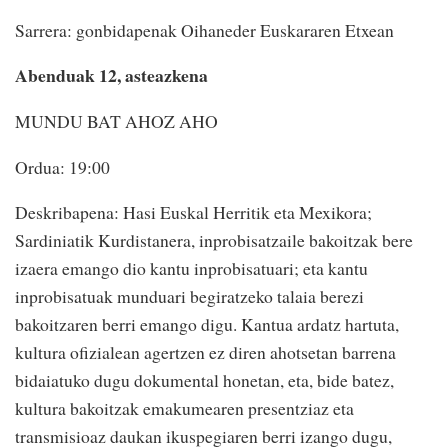
Sarrera: gonbidapenak Oihaneder Euskararen Etxean
Abenduak 12, asteazkena
MUNDU BAT AHOZ AHO
Ordua: 19:00
Deskribapena: Hasi Euskal Herritik eta Mexikora;
Sardiniatik Kurdistanera, inprobisatzaile bakoitzak bere
izaera emango dio kantu inprobisatuari; eta kantu
inprobisatuak munduari begiratzeko talaia berezi
bakoitzaren berri emango digu. Kantua ardatz hartuta,
kultura ofizialean agertzen ez diren ahotsetan barrena
bidaiatuko dugu dokumental honetan, eta, bide batez,
kultura bakoitzak emakumearen presentziaz eta
transmisioaz daukan ikuspegiaren berri izango dugu,