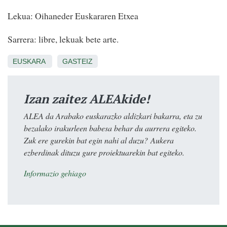
Lekua: Oihaneder Euskararen Etxea
Sarrera: libre, lekuak bete arte.
EUSKARA
GASTEIZ
Izan zaitez ALEAkide!
ALEA da Arabako euskarazko aldizkari bakarra, eta zu
bezalako irakurleen babesa behar du aurrera egiteko.
Zuk ere gurekin bat egin nahi al duzu? Aukera
ezberdinak dituzu gure proiektuarekin bat egiteko.
Informazio gehiago