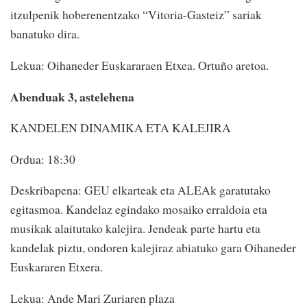
itzulpenik hoberenentzako “Vitoria-Gasteiz” sariak
banatuko dira.
Lekua: Oihaneder Euskararaen Etxea. Ortuño aretoa.
Abenduak 3, astelehena
KANDELEN DINAMIKA ETA KALEJIRA
Ordua: 18:30
Deskribapena: GEU elkarteak eta ALEAk garatutako
egitasmoa. Kandelaz egindako mosaiko erraldoia eta
musikak alaitutako kalejira. Jendeak parte hartu eta
kandelak piztu, ondoren kalejiraz abiatuko gara Oihaneder
Euskararen Etxera.
Lekua: Ande Mari Zuriaren plaza