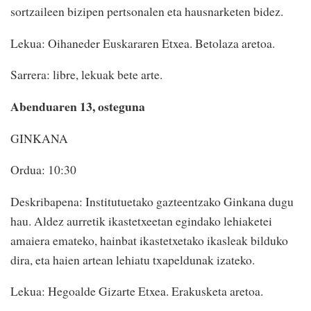
sortzaileen bizipen pertsonalen eta hausnarketen bidez.
Lekua: Oihaneder Euskararen Etxea. Betolaza aretoa.
Sarrera: libre, lekuak bete arte.
Abenduaren 13, osteguna
GINKANA
Ordua: 10:30
Deskribapena: Institutuetako gazteentzako Ginkana dugu
hau. Aldez aurretik ikastetxeetan egindako lehiaketei
amaiera emateko, hainbat ikastetxetako ikasleak bilduko
dira, eta haien artean lehiatu txapeldunak izateko.
Lekua: Hegoalde Gizarte Etxea. Erakusketa aretoa.