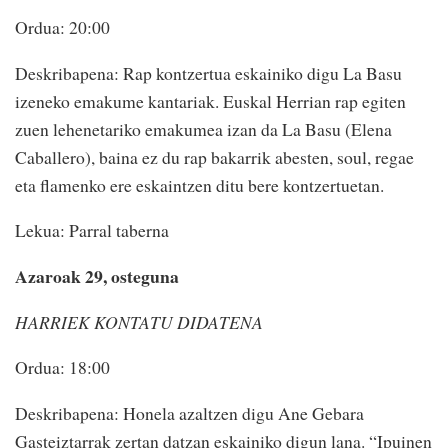
Ordua: 20:00
Deskribapena: Rap kontzertua eskainiko digu La Basu
izeneko emakume kantariak. Euskal Herrian rap egiten
zuen lehenetariko emakumea izan da La Basu (Elena
Caballero), baina ez du rap bakarrik abesten, soul, regae
eta flamenko ere eskaintzen ditu bere kontzertuetan.
Lekua: Parral taberna
Azaroak 29, osteguna
HARRIEK KONTATU DIDATENA
Ordua: 18:00
Deskribapena: Honela azaltzen digu Ane Gebara
Gasteiztarrak zertan datzan eskainiko digun lana. “Ipuinen