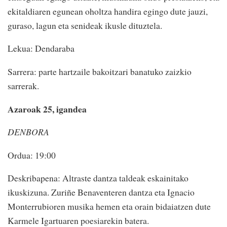
ekitaldiaren egunean oholtza handira egingo dute jauzi,
guraso, lagun eta senideak ikusle dituztela.
Lekua: Dendaraba
Sarrera: parte hartzaile bakoitzari banatuko zaizkio
sarrerak.
Azaroak 25, igandea
DENBORA
Ordua: 19:00
Deskribapena: Altraste dantza taldeak eskainitako
ikuskizuna. Zuriñe Benaventeren dantza eta Ignacio
Monterrubioren musika hemen eta orain bidaiatzen dute
Karmele Igartuaren poesiarekin batera.