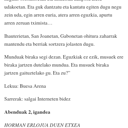
udakoetan. Eta guk dantzatu eta kantatu egiten dugu negu
zein uda, egin arren euria, atera arren eguzkia, apurtu
arren zeruan tximista…
Ihauterietan, San Joanetan, Gabonetan ohitura zaharrak
mantendu eta berriak sortzera jolasten dugu.
Munduak biraka segi dezan. Eguzkiak ez ezik, musuek ere
biraka jartzen dutelako mundua. Eta musuek biraka
jartzen gaituztelako gu. Eta zu?”
Lekua: Buesa Arena
Sarrerak: salgai Interneten bidez
Abenduak 2, igandea
HORMAN ERLOJUA DUEN ETXEA