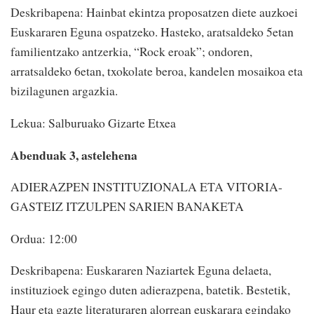
Deskribapena: Hainbat ekintza proposatzen diete auzkoei
Euskararen Eguna ospatzeko. Hasteko, aratsaldeko 5etan
familientzako antzerkia, “Rock eroak”; ondoren,
arratsaldeko 6etan, txokolate beroa, kandelen mosaikoa eta
bizilagunen argazkia.
Lekua: Salburuako Gizarte Etxea
Abenduak 3, astelehena
ADIERAZPEN INSTITUZIONALA ETA VITORIA-
GASTEIZ ITZULPEN SARIEN BANAKETA
Ordua: 12:00
Deskribapena: Euskararen Naziartek Eguna delaeta,
instituzioek egingo duten adierazpena, batetik. Bestetik,
Haur eta gazte literaturaren alorrean euskarara egindako