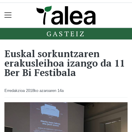
GASTEIZ
Euskal sorkuntzaren
erakusleihoa izango da 11
Ber Bi Festibala
Erredakzioa
2018ko azaroaren 14a