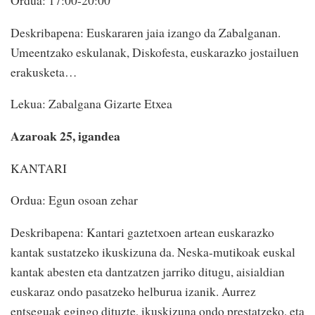
Ordua: 17:00-20:00
Deskribapena: Euskararen jaia izango da Zabalganan.
Umeentzako eskulanak, Diskofesta, euskarazko jostailuen
erakusketa…
Lekua: Zabalgana Gizarte Etxea
Azaroak 25, igandea
KANTARI
Ordua: Egun osoan zehar
Deskribapena: Kantari gaztetxoen artean euskarazko
kantak sustatzeko ikuskizuna da. Neska-mutikoak euskal
kantak abesten eta dantzatzen jarriko ditugu, aisialdian
euskaraz ondo pasatzeko helburua izanik. Aurrez
entseguak egingo dituzte, ikuskizuna ondo prestatzeko, eta