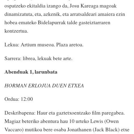
ospatzeko ekitaldia izango da, Josu Kareaga magoak
dinamizatuta, eta, azkenik, eta arratsaldeari amaiera ezin
hobea emateko Bidelapurrak talde gasteiztarraren
kontzertua.
Lekua: Artium museoa. Plaza aretoa.
Sarrera: librea, lekuak bete arte.
Abenduak 1, larunbata
HORMAN ERLOJUA DUEN ETXEA
Ordua: 12:00
Deskribapena: Haur eta gaztetxoentzako film paregabea.
Magiaz beteriko abentura hau 10 urteko Lewis (Owen
Vaccaro) mutikoa bere osaba Jonathanen (Jack Black) etxe