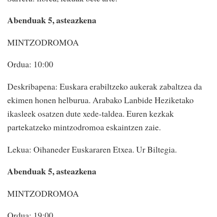
Abenduak 5, asteazkena
MINTZODROMOA
Ordua: 10:00
Deskribapena: Euskara erabiltzeko aukerak zabaltzea da
ekimen honen helburua. Arabako Lanbide Heziketako
ikasleek osatzen dute xede-taldea. Euren kezkak
partekatzeko mintzodromoa eskaintzen zaie.
Lekua: Oihaneder Euskararen Etxea. Ur Biltegia.
Abenduak 5, asteazkena
MINTZODROMOA
Ordua: 19:00