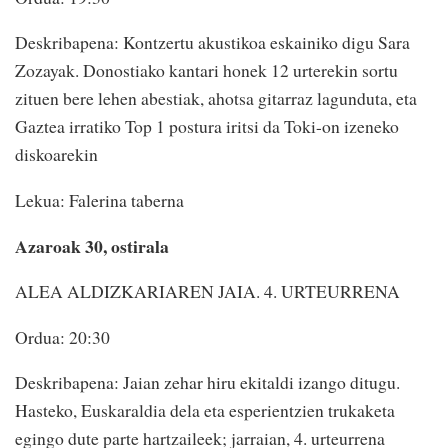
Deskribapena: Kontzertu akustikoa eskainiko digu Sara
Zozayak. Donostiako kantari honek 12 urterekin sortu
zituen bere lehen abestiak, ahotsa gitarraz lagunduta, eta
Gaztea irratiko Top 1 postura iritsi da Toki-on izeneko
diskoarekin
Lekua: Falerina taberna
Azaroak 30, ostirala
ALEA ALDIZKARIAREN JAIA. 4. URTEURRENA
Ordua: 20:30
Deskribapena: Jaian zehar hiru ekitaldi izango ditugu.
Hasteko, Euskaraldia dela eta esperientzien trukaketa
egingo dute parte hartzaileek; jarraian, 4. urteurrena