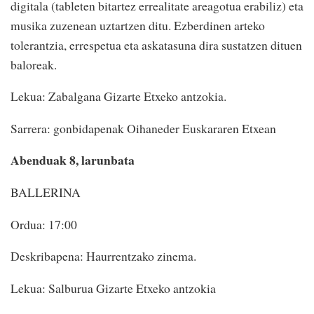
digitala (tableten bitartez errealitate areagotua erabiliz) eta
musika zuzenean uztartzen ditu. Ezberdinen arteko
tolerantzia, errespetua eta askatasuna dira sustatzen dituen
baloreak.
Lekua: Zabalgana Gizarte Etxeko antzokia.
Sarrera: gonbidapenak Oihaneder Euskararen Etxean
Abenduak 8, larunbata
BALLERINA
Ordua: 17:00
Deskribapena: Haurrentzako zinema.
Lekua: Salburua Gizarte Etxeko antzokia