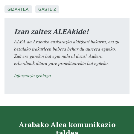
GIZARTEA
GASTEIZ
Izan zaitez ALEAkide!
ALEA da Arabako euskarazko aldizkari bakarra, eta zu
bezalako irakurleen babesa behar du aurrera egiteko.
Zuk ere gurekin bat egin nahi al duzu? Aukera
ezberdinak dituzu gure proiektuarekin bat egiteko.
Informazio gehiago
Arabako Alea komunikazio
taldea