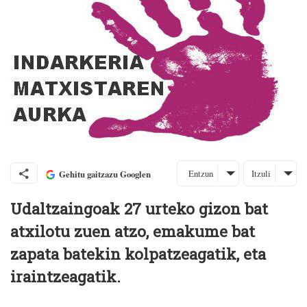
Entzun
Itzuli
Gehitu gaitzazu Googlen
Udaltzaingoak 27 urteko gizon bat
atxilotu zuen atzo, emakume bat
zapata batekin kolpatzeagatik, eta
iraintzeagatik.