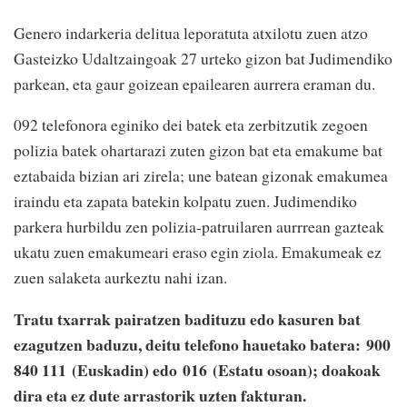
Genero indarkeria delitua leporatuta atxilotu zuen atzo
Gasteizko Udaltzaingoak 27 urteko gizon bat Judimendiko
parkean, eta gaur goizean epailearen aurrera eraman du.
092 telefonora eginiko dei batek eta zerbitzutik zegoen
polizia batek ohartarazi zuten gizon bat eta emakume bat
eztabaida bizian ari zirela; une batean gizonak emakumea
iraindu eta zapata batekin kolpatu zuen. Judimendiko
parkera hurbildu zen polizia-patruilaren aurrrean gazteak
ukatu zuen emakumeari eraso egin ziola. Emakumeak ez
zuen salaketa aurkeztu nahi izan.
Tratu txarrak pairatzen badituzu edo kasuren bat
ezagutzen baduzu, deitu telefono hauetako batera: 900
840 111 (Euskadin) edo 016 (Estatu osoan); doakoak
dira eta ez dute arrastorik uzten fakturan.