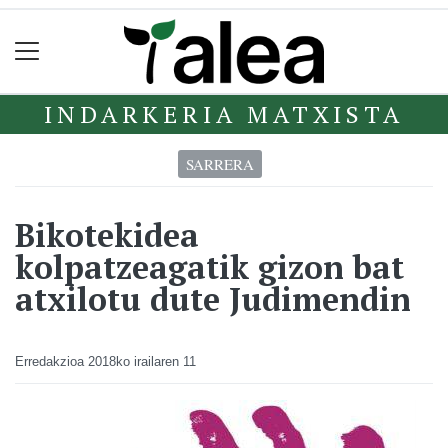
INDARKERIA MATXISTA
SARRERA
Bikotekidea
kolpatzeagatik gizon bat
atxilotu dute Judimendin
Erredakzioa
2018ko irailaren 11