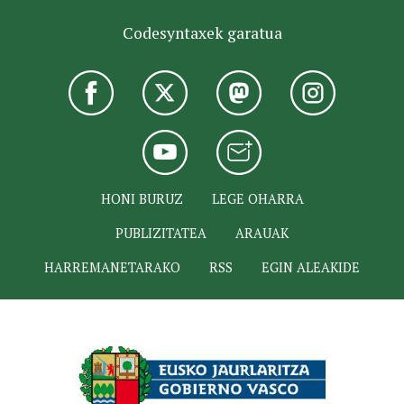
Codesyntaxek garatua
HONI BURUZ
LEGE OHARRA
PUBLIZITATEA
ARAUAK
HARREMANETARAKO
RSS
EGIN ALEAKIDE