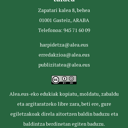
Zapatari kalea 8, behea
01001 Gasteiz, ARABA
Telefonoa: 945 71 60 09
harpidetza@alea.eus
erredakzioa@alea.eus
publizitatea@alea.eus
Alea.eus-eko edukiak kopiatu, moldatu, zabaldu
eta argitaratzeko libre zara, beti ere, gure
egiletzakoak direla aitortzen baldin baduzu eta
baldintza berdinetan egiten baduzu.