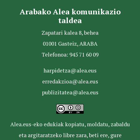
Arabako Alea komunikazio
taldea
Zapatari kalea 8, behea
01001 Gasteiz, ARABA
Telefonoa: 945 71 60 09
harpidetza@alea.eus
erredakzioa@alea.eus
publizitatea@alea.eus
Alea.eus-eko edukiak kopiatu, moldatu, zabaldu
eta argitaratzeko libre zara, beti ere, gure