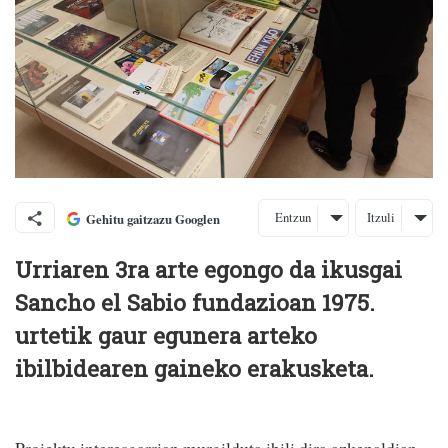
Entzun
Itzuli
Gehitu gaitzazu Googlen
Urriaren 3ra arte egongo da ikusgai
Sancho el Sabio fundazioan 1975.
urtetik gaur egunera arteko
ibilbidearen gaineko erakusketa.