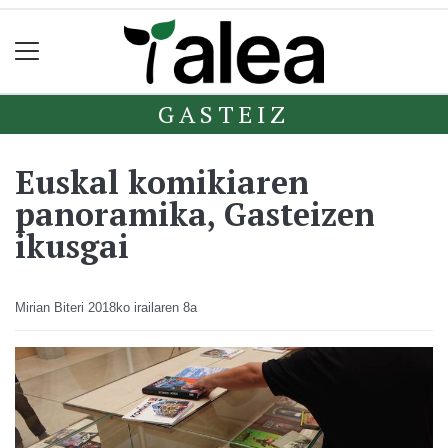
GASTEIZ
Euskal komikiaren
panoramika, Gasteizen
ikusgai
Mirian Biteri
2018ko irailaren 8a