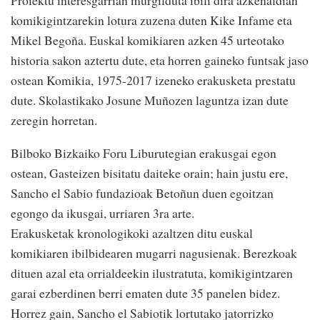
Proiektu interesgarrian murgilduta ibili dira azkenaldian
komikigintzarekin lotura zuzena duten Kike Infame eta
Mikel Begoña. Euskal komikiaren azken 45 urteotako
historia sakon aztertu dute, eta horren gaineko funtsak jaso
ostean Komikia, 1975-2017 izeneko erakusketa prestatu
dute. Skolastikako Josune Muñozen laguntza izan dute
zeregin horretan.
Bilboko Bizkaiko Foru Liburutegian erakusgai egon
ostean, Gasteizen bisitatu daiteke orain; hain justu ere,
Sancho el Sabio fundazioak Betoñun duen egoitzan
egongo da ikusgai, urriaren 3ra arte.
Erakusketak kronologikoki azaltzen ditu euskal
komikiaren ibilbidearen mugarri nagusienak. Berezkoak
dituen azal eta orrialdeekin ilustratuta, komikigintzaren
garai ezberdinen berri ematen dute 35 panelen bidez.
Horrez gain, Sancho el Sabiotik lortutako jatorrizko