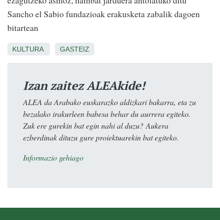
ezagutzeko asmoz, hainbat jarduera antolatuko ditu
Sancho el Sabio fundazioak erakusketa zabalik dagoen
bitartean
KULTURA
GASTEIZ
Izan zaitez ALEAkide!
ALEA da Arabako euskarazko aldizkari bakarra, eta zu
bezalako irakurleen babesa behar du aurrera egiteko.
Zuk ere gurekin bat egin nahi al duzu? Aukera
ezberdinak dituzu gure proiektuarekin bat egiteko.
Informazio gehiago