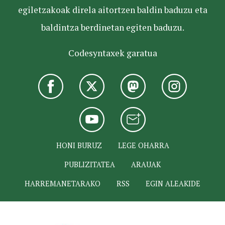
egiletzakoak direla aitortzen baldin baduzu eta
baldintza berdinetan egiten baduzu.
Codesyntaxek garatua
HONI BURUZ
LEGE OHARRA
PUBLIZITATEA
ARAUAK
HARREMANETARAKO
RSS
EGIN ALEAKIDE