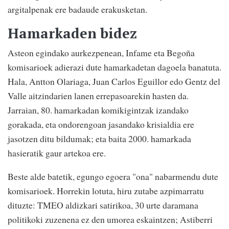
argitalpenak ere badaude erakusketan.
Hamarkaden bidez
Asteon egindako aurkezpenean, Infame eta Begoña
komisarioek adierazi dute hamarkadetan dagoela banatuta.
Hala, Antton Olariaga, Juan Carlos Eguillor edo Gentz del
Valle aitzindarien lanen errepasoarekin hasten da.
Jarraian, 80. hamarkadan komikigintzak izandako
gorakada, eta ondorengoan jasandako krisialdia ere
jasotzen ditu bildumak; eta baita 2000. hamarkada
hasieratik gaur artekoa ere.
Beste alde batetik, egungo egoera "ona" nabarmendu dute
komisarioek. Horrekin lotuta, hiru zutabe azpimarratu
dituzte: TMEO aldizkari satirikoa, 30 urte daramana
politikoki zuzenena ez den umorea eskaintzen; Astiberri