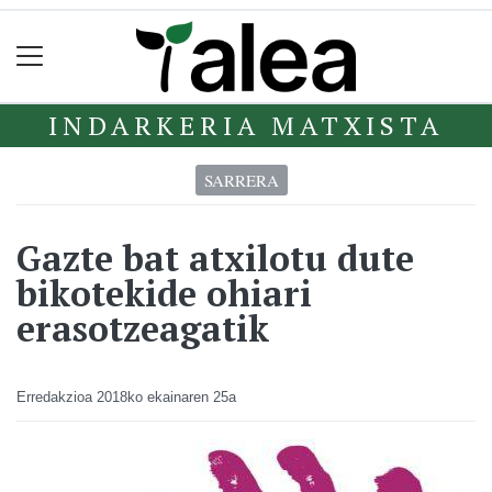
INDARKERIA MATXISTA
SARRERA
Gazte bat atxilotu dute
bikotekide ohiari
erasotzeagatik
Erredakzioa
2018ko ekainaren 25a