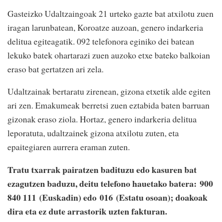
Gasteizko Udaltzaingoak 21 urteko gazte bat atxilotu zuen
iragan larunbatean, Koroatze auzoan, genero indarkeria
delitua egiteagatik. 092 telefonora eginiko dei batean
lekuko batek ohartarazi zuen auzoko etxe bateko balkoian
eraso bat gertatzen ari zela.
Udaltzainak bertaratu zirenean, gizona etxetik alde egiten
ari zen. Emakumeak berretsi zuen eztabida baten barruan
gizonak eraso ziola. Hortaz, genero indarkeria delitua
leporatuta, udaltzainek gizona atxilotu zuten, eta
epaitegiaren aurrera eraman zuten.
Tratu txarrak pairatzen badituzu edo kasuren bat
ezagutzen baduzu, deitu telefono hauetako batera: 900
840 111 (Euskadin) edo 016 (Estatu osoan); doakoak
dira eta ez dute arrastorik uzten fakturan.