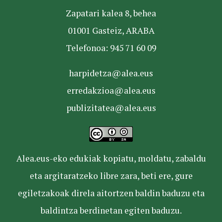
Zapatari kalea 8, behea
01001 Gasteiz, ARABA
Telefonoa: 945 71 60 09
harpidetza@alea.eus
erredakzioa@alea.eus
publizitatea@alea.eus
Alea.eus-eko edukiak kopiatu, moldatu, zabaldu
eta argitaratzeko libre zara, beti ere, gure
egiletzakoak direla aitortzen baldin baduzu eta
baldintza berdinetan egiten baduzu.