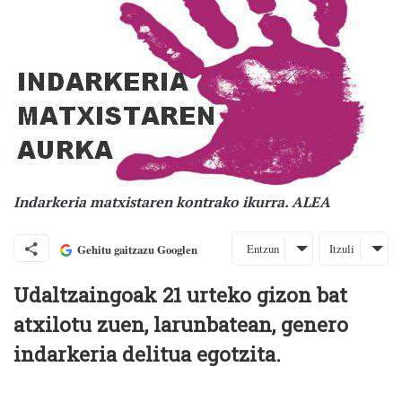
Indarkeria matxistaren kontrako ikurra. ALEA
Entzun
Itzuli
Gehitu gaitzazu Googlen
Udaltzaingoak 21 urteko gizon bat
atxilotu zuen, larunbatean, genero
indarkeria delitua egotzita.