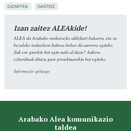
GIZARTEA
GASTEIZ
Izan zaitez ALEAkide!
ALEA da Arabako euskarazko aldizkari bakarra, eta zu
bezalako irakurleen babesa behar du aurrera egiteko.
Zuk ere gurekin bat egin nahi al duzu? Aukera
ezberdinak dituzu gure proiektuarekin bat egiteko.
Informazio gehiago
Arabako Alea komunikazio
taldea