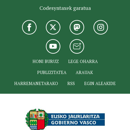
Codesyntaxek garatua
HONI BURUZ
LEGE OHARRA
PUBLIZITATEA
ARAUAK
HARREMANETARAKO
RSS
EGIN ALEAKIDE