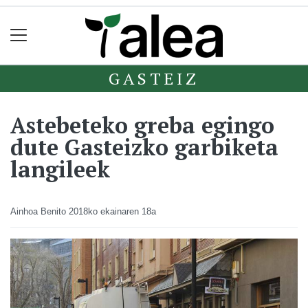
GASTEIZ
Astebeteko greba egingo
dute Gasteizko garbiketa
langileek
Ainhoa Benito
2018ko ekainaren 18a