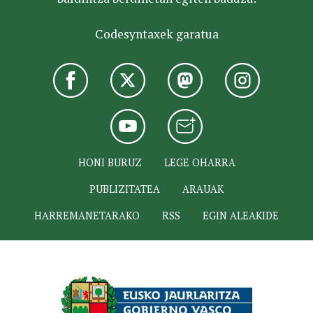
Codesyntaxek garatua
HONI BURUZ
LEGE OHARRA
PUBLIZITATEA
ARAUAK
HARREMANETARAKO
RSS
EGIN ALEAKIDE