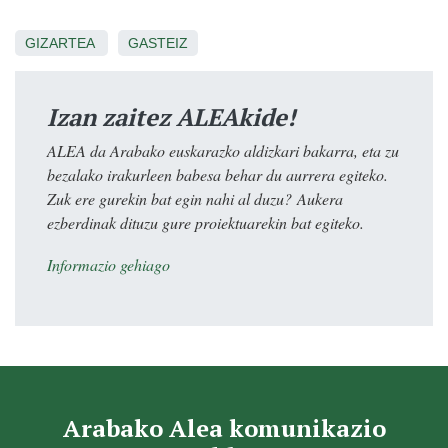
GIZARTEA
GASTEIZ
Izan zaitez ALEAkide!
ALEA da Arabako euskarazko aldizkari bakarra, eta zu
bezalako irakurleen babesa behar du aurrera egiteko.
Zuk ere gurekin bat egin nahi al duzu? Aukera
ezberdinak dituzu gure proiektuarekin bat egiteko.
Informazio gehiago
Arabako Alea komunikazio