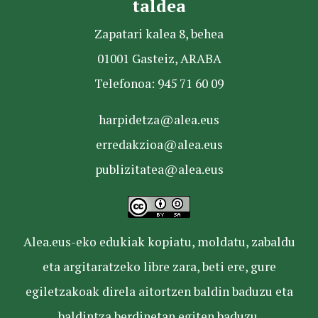
taldea
Zapatari kalea 8, behea
01001 Gasteiz, ARABA
Telefonoa: 945 71 60 09
harpidetza@alea.eus
erredakzioa@alea.eus
publizitatea@alea.eus
Alea.eus-eko edukiak kopiatu, moldatu, zabaldu
eta argitaratzeko libre zara, beti ere, gure
egiletzakoak direla aitortzen baldin baduzu eta
baldintza berdinetan egiten baduzu.