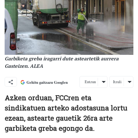
Garbiketa greba iragarri dute asteartetik aurrera
Gasteizen. ALEA
Entzun
Itzuli
Gehitu gaitzazu Googlen
Azken orduan, FCCren eta
sindikatuen arteko adostasuna lortu
ezean, astearte gauetik 26ra arte
garbiketa greba egongo da.