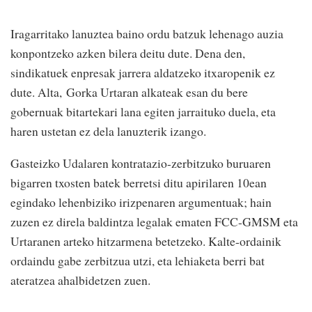
Iragarritako lanuztea baino ordu batzuk lehenago auzia
konpontzeko azken bilera deitu dute. Dena den,
sindikatuek enpresak jarrera aldatzeko itxaropenik ez
dute. Alta, Gorka Urtaran alkateak esan du bere
gobernuak bitartekari lana egiten jarraituko duela, eta
haren ustetan ez dela lanuzterik izango.
Gasteizko Udalaren kontratazio-zerbitzuko buruaren
bigarren txosten batek berretsi ditu apirilaren 10ean
egindako lehenbiziko irizpenaren argumentuak; hain
zuzen ez direla baldintza legalak ematen FCC-GMSM eta
Urtaranen arteko hitzarmena betetzeko. Kalte-ordainik
ordaindu gabe zerbitzua utzi, eta lehiaketa berri bat
ateratzea ahalbidetzen zuen.