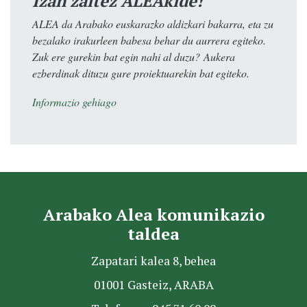
Izan zaitez ALEAkide!
ALEA da Arabako euskarazko aldizkari bakarra, eta zu
bezalako irakurleen babesa behar du aurrera egiteko.
Zuk ere gurekin bat egin nahi al duzu? Aukera
ezberdinak dituzu gure proiektuarekin bat egiteko.
Informazio gehiago
Arabako Alea komunikazio
taldea
Zapatari kalea 8, behea
01001 Gasteiz, ARABA