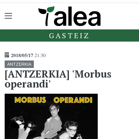
GASTEIZ
2018/05/17
21:30
ANTZERKIA
[ANTZERKIA] 'Morbus
operandi'