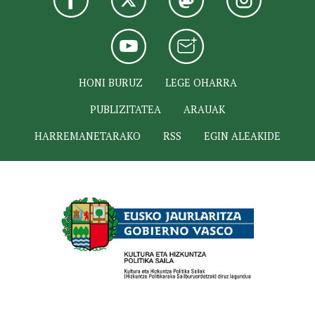
HONI BURUZ
LEGE OHARRA
PUBLIZITATEA
ARAUAK
HARREMANETARAKO
RSS
EGIN ALEAKIDE