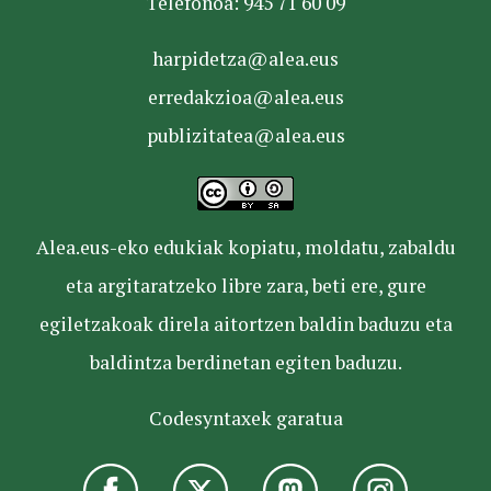
Telefonoa: 945 71 60 09
harpidetza@alea.eus
erredakzioa@alea.eus
publizitatea@alea.eus
Alea.eus-eko edukiak kopiatu, moldatu, zabaldu
eta argitaratzeko libre zara, beti ere, gure
egiletzakoak direla aitortzen baldin baduzu eta
baldintza berdinetan egiten baduzu.
Codesyntaxek garatua