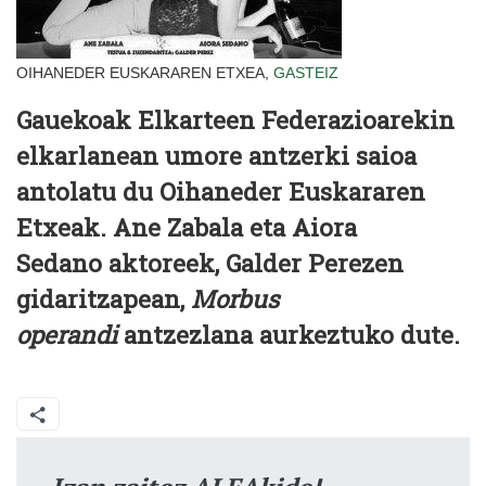
OIHANEDER EUSKARAREN ETXEA,
GASTEIZ
Gauekoak
Elkarteen Federazioarekin
elkarlanean umore antzerki saioa
antolatu du Oihaneder Euskararen
Etxeak. Ane Zabala eta Aiora
Sedano aktoreek, Galder Perezen
gidaritzapean,
Morbus
operandi
antzezlana aurkeztuko dute.