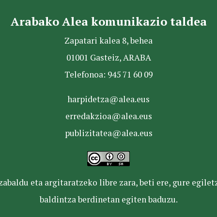
Arabako Alea komunikazio taldea
Zapatari kalea 8, behea
01001 Gasteiz, ARABA
Telefonoa: 945 71 60 09
harpidetza@alea.eus
erredakzioa@alea.eus
publizitatea@alea.eus
baldu eta argitaratzeko libre zara, beti ere, gure egile
baldintza berdinetan egiten baduzu.