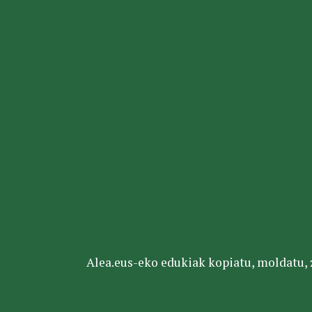
Alea.eus-eko edukiak kopiatu, moldatu, za