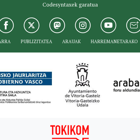
Codesyntaxek garatua
ARRA
PUBLIZITATEA
ARAUAK
HARREMANETARAKO