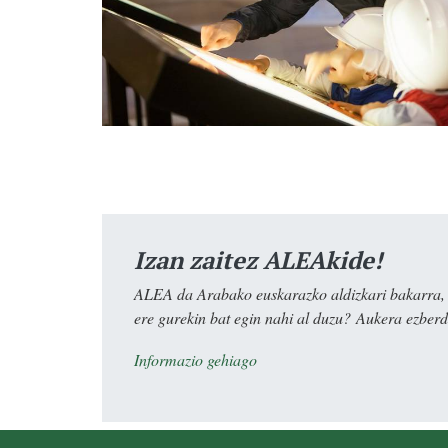
Izan zaitez ALEAkide!
ALEA da Arabako euskarazko aldizkari bakarra, e
ere gurekin bat egin nahi al duzu? Aukera ezberdi
Informazio gehiago