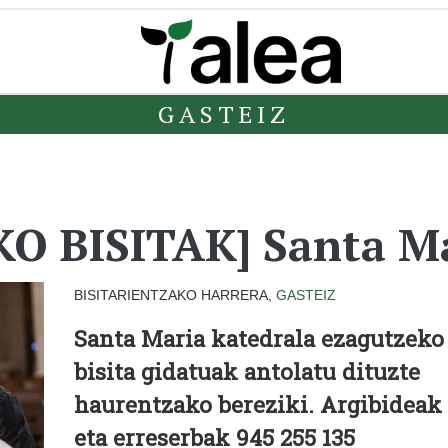
GASTEIZ
 BISITAK] Santa Ma
BISITARIENTZAKO HARRERA,
GASTEIZ
Santa Maria katedrala ezagutzeko
bisita gidatuak antolatu dituzte
haurentzako bereziki. Argibideak
eta erreserbak
945 255 135