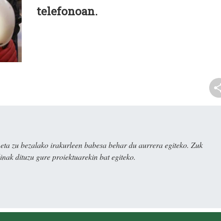
telefonoan.
ta zu bezalako irakurleen babesa behar du aurrera egiteko. Zuk
nak dituzu gure proiektuarekin bat egiteko.