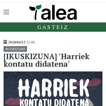
GASTEIZ
2018/04/13
21:00
IKUSKIZUNA
[IKUSKIZUNA] 'Harriek
kontatu didatena'