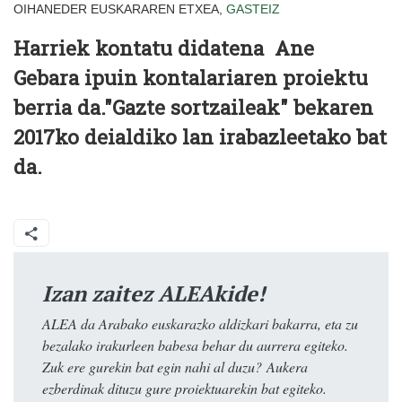
OIHANEDER EUSKARAREN ETXEA,
GASTEIZ
Harriek kontatu didatena
Ane
Gebara
ipuin kontalariaren proiektu
berria da."Gazte sortzaileak" bekaren
2017ko deialdiko lan irabazleetako bat
da.
Izan zaitez ALEAkide!
ALEA da Arabako euskarazko aldizkari bakarra, eta zu
bezalako irakurleen babesa behar du aurrera egiteko.
Zuk ere gurekin bat egin nahi al duzu? Aukera
ezberdinak dituzu gure proiektuarekin bat egiteko.