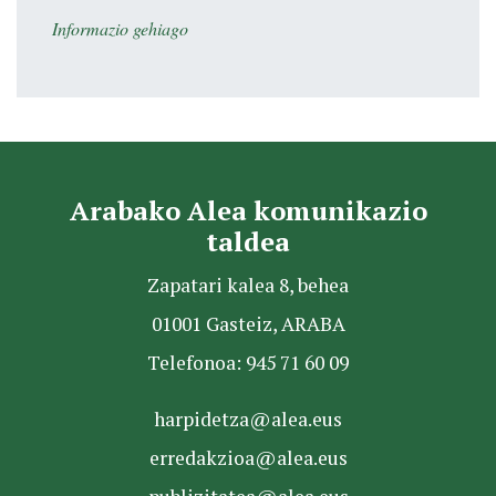
Informazio gehiago
Arabako Alea komunikazio
taldea
Zapatari kalea 8, behea
01001 Gasteiz, ARABA
Telefonoa: 945 71 60 09
harpidetza@alea.eus
erredakzioa@alea.eus