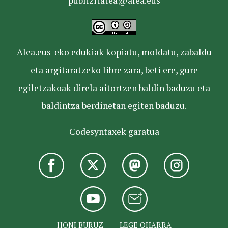
publizitatea@alea.eus
Alea.eus-eko edukiak kopiatu, moldatu, zabaldu
eta argitaratzeko libre zara, beti ere, gure
egiletzakoak direla aitortzen baldin baduzu eta
baldintza berdinetan egiten baduzu.
Codesyntaxek garatua
HONI BURUZ
LEGE OHARRA