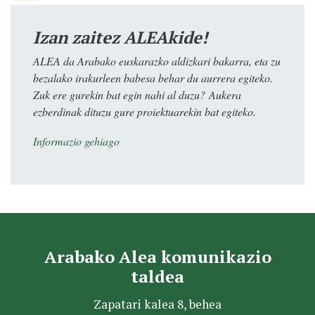
Izan zaitez ALEAkide!
ALEA da Arabako euskarazko aldizkari bakarra, eta zu
bezalako irakurleen babesa behar du aurrera egiteko.
Zuk ere gurekin bat egin nahi al duzu? Aukera
ezberdinak dituzu gure proiektuarekin bat egiteko.
Informazio gehiago
Arabako Alea komunikazio
taldea
Zapatari kalea 8, behea