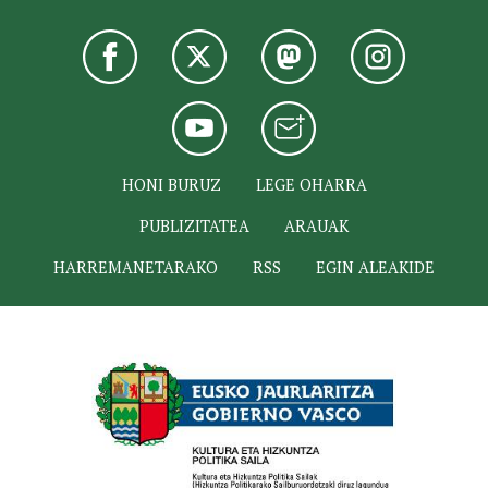
HONI BURUZ
LEGE OHARRA
PUBLIZITATEA
ARAUAK
HARREMANETARAKO
RSS
EGIN ALEAKIDE