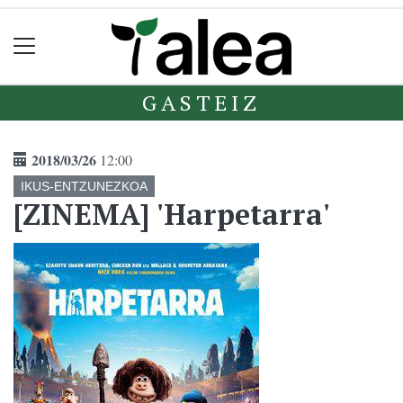
GASTEIZ
2018/03/26
12:00
IKUS-ENTZUNEZKOA
[ZINEMA] 'Harpetarra'