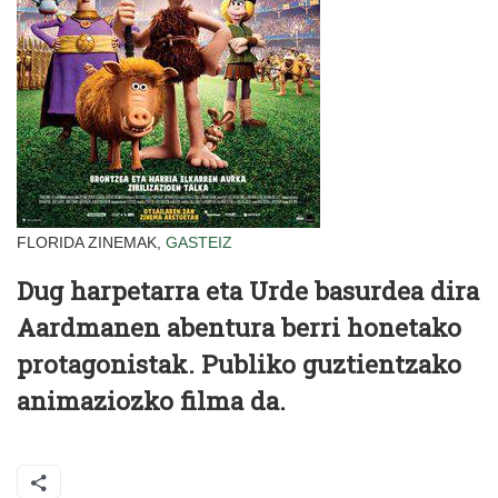
FLORIDA ZINEMAK,
GASTEIZ
Dug
harpetarra
eta Urde basurdea dira
Aardmanen abentura berri honetako
protagonistak. Publiko guztientzako
animaziozko filma da.