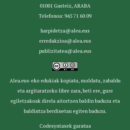
01001 Gasteiz, ARABA
Telefonoa: 945 71 60 09
harpidetza@alea.eus
erredakzioa@alea.eus
publizitatea@alea.eus
Alea.eus-eko edukiak kopiatu, moldatu, zabaldu
eta argitaratzeko libre zara, beti ere, gure
egiletzakoak direla aitortzen baldin baduzu eta
baldintza berdinetan egiten baduzu.
Codesyntaxek garatua