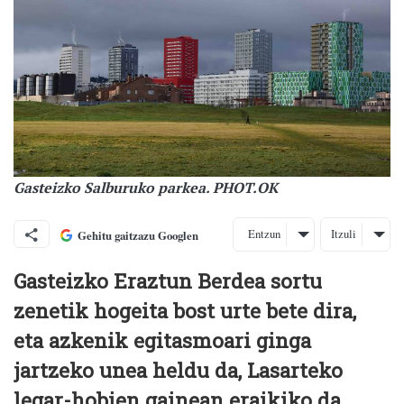
Gasteizko Salburuko parkea. PHOT.OK
Entzun
Itzuli
Gehitu gaitzazu Googlen
Gasteizko Eraztun Berdea sortu
zenetik hogeita bost urte bete dira,
eta azkenik egitasmoari ginga
jartzeko unea heldu da, Lasarteko
legar-hobien gainean eraikiko da