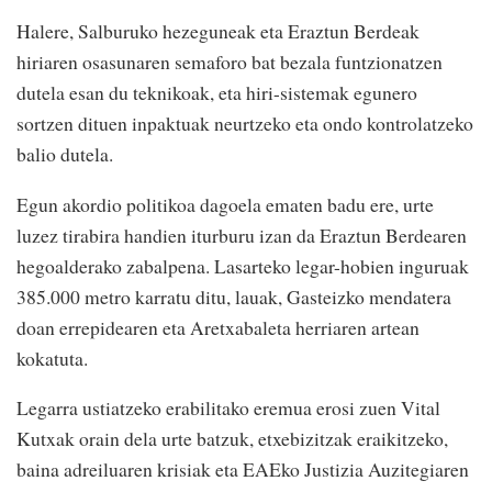
Halere, Salburuko hezeguneak eta Eraztun Berdeak
hiriaren osasunaren semaforo bat bezala funtzionatzen
dutela esan du teknikoak, eta hiri-sistemak egunero
sortzen dituen inpaktuak neurtzeko eta ondo kontrolatzeko
balio dutela.
Egun akordio politikoa dagoela ematen badu ere, urte
luzez tirabira handien iturburu izan da Eraztun Berdearen
hegoalderako zabalpena. Lasarteko legar-hobien inguruak
385.000 metro karratu ditu, lauak, Gasteizko mendatera
doan errepidearen eta Aretxabaleta herriaren artean
kokatuta.
Legarra ustiatzeko erabilitako eremua erosi zuen Vital
Kutxak orain dela urte batzuk, etxebizitzak eraikitzeko,
baina adreiluaren krisiak eta EAEko Justizia Auzitegiaren