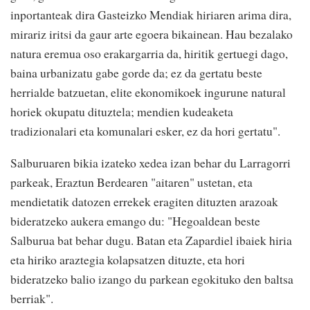
inportanteak dira Gasteizko Mendiak hiriaren arima dira,
mirariz iritsi da gaur arte egoera bikainean. Hau bezalako
natura eremua oso erakargarria da, hiritik gertuegi dago,
baina urbanizatu gabe gorde da; ez da gertatu beste
herrialde batzuetan, elite ekonomikoek ingurune natural
horiek okupatu dituztela; mendien kudeaketa
tradizionalari eta komunalari esker, ez da hori gertatu".
Salburuaren bikia izateko xedea izan behar du Larragorri
parkeak, Eraztun Berdearen "aitaren" ustetan, eta
mendietatik datozen errekek eragiten dituzten arazoak
bideratzeko aukera emango du: "Hegoaldean beste
Salburua bat behar dugu. Batan eta Zapardiel ibaiek hiria
eta hiriko araztegia kolapsatzen dituzte, eta hori
bideratzeko balio izango du parkean egokituko den baltsa
berriak".