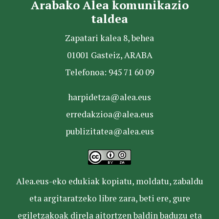
Arabako Alea komunikazio
taldea
Zapatari kalea 8, behea
01001 Gasteiz, ARABA
Telefonoa: 945 71 60 09
harpidetza@alea.eus
erredakzioa@alea.eus
publizitatea@alea.eus
Alea.eus-eko edukiak kopiatu, moldatu, zabaldu
eta argitaratzeko libre zara, beti ere, gure
egiletzakoak direla aitortzen baldin baduzu eta