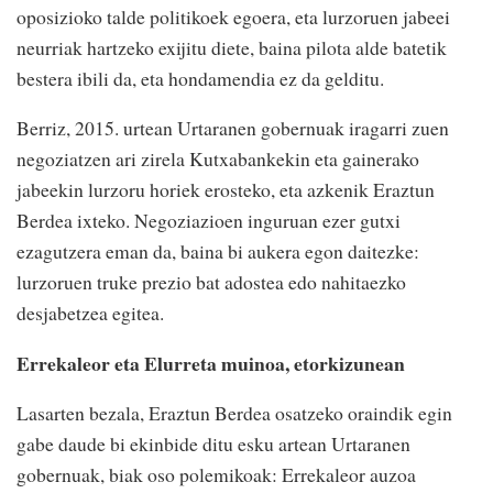
oposizioko talde politikoek egoera, eta lurzoruen jabeei
neurriak hartzeko exijitu diete, baina pilota alde batetik
bestera ibili da, eta hondamendia ez da gelditu.
Berriz, 2015. urtean Urtaranen gobernuak iragarri zuen
negoziatzen ari zirela Kutxabankekin eta gainerako
jabeekin lurzoru horiek erosteko, eta azkenik Eraztun
Berdea ixteko. Negoziazioen inguruan ezer gutxi
ezagutzera eman da, baina bi aukera egon daitezke:
lurzoruen truke prezio bat adostea edo nahitaezko
desjabetzea egitea.
Errekaleor eta Elurreta muinoa, etorkizunean
Lasarten bezala, Eraztun Berdea osatzeko oraindik egin
gabe daude bi ekinbide ditu esku artean Urtaranen
gobernuak, biak oso polemikoak: Errekaleor auzoa