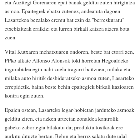
eta Auzitegi Gorenaren epai banak gelditu zuten hirigintza
asmoa. Epaitegiek ebatzi zutenez, andeatuta dagoen
Lasartekoa bezalako eremu bat ezin da "berreskuratu"
etxebizitzak eraikiz; eta lurren birkali katzea atzera bota
zuen.
Vital Kutxaren mehatxuaren ondoren, beste bat etorri zen,
PPko alkate Alfonso Alonsok toki horretan Hegoaldeko
ingurabidea egin nahi zuela iragarri baitzuen; milaka eta
milaka auto hiritik desbideratzeko asmoa zuten, Lasarteko
errepidetik, baina beste behin epaitegiek birkali kazioaren
kontra egin zuten.
Epaien ostean, Lasarteko legar-hobietan jarduteko asmoak
gelditu ziren, eta azken urteetan zonaldea kontrolik
gabeko zabortegia bilakatu da; produktu toxikoak ere
aurkitu dituzte bertan. Behin eta berriz salatu dute udal