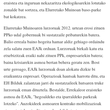
eraistea eta inguruan nekazaritza ekologikoarekin lotutako
zonalde bat sortzea, eta Elurretako Muinoan baso-parke
bat kokatzea.
Elurretako Muinoaren lurzoruak 2012. urtean erosi zituen
PPko udal gobernuak bi sustatzaile pribaturekin batera.
Balio erreala baino hogeita hamar aldiz gehiago ordaindu
zela salatu zuen EAJk orduan. Lurzoruak birkali katu eta
etxebizitzak eraiki nahi zituen PPk, enpresariekin batera;
baina krisiarekin asmoa bertan behera geratu zen. Bost
urte geroago, EAJk lurzoruak doan alokatu dizkie bi
eraikuntza enpresari. Operazioak hautsak harrotu ditu, eta
EH Bilduk zalantzan jarri du sustatzaileek hutsaren truke
lurzoruak eman dituztela. Bestalde, Errekaleor eraisteko
asmoa du EAJk, "hegoaldeko eta iparraldeko parkeak
lotzeko". Auzokideek asmoaren kontrako mobilizazioak