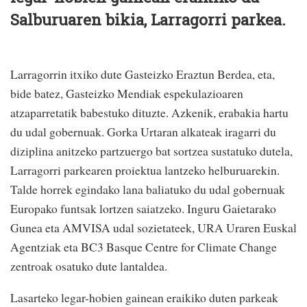
Salburuaren bikia, Larragorri parkea.
Larragorrin itxiko dute Gasteizko Eraztun Berdea, eta,
bide batez, Gasteizko Mendiak espekulazioaren
atzaparretatik babestuko dituzte. Azkenik, erabakia hartu
du udal gobernuak. Gorka Urtaran alkateak iragarri du
diziplina anitzeko partzuergo bat sortzea sustatuko dutela,
Larragorri parkearen proiektua lantzeko helburuarekin.
Talde horrek egindako lana baliatuko du udal gobernuak
Europako funtsak lortzen saiatzeko. Inguru Gaietarako
Gunea eta AMVISA udal sozietateek, URA Uraren Euskal
Agentziak eta BC3 Basque Centre for Climate Change
zentroak osatuko dute lantaldea.
Lasarteko legar-hobien gainean eraikiko duten parkeak