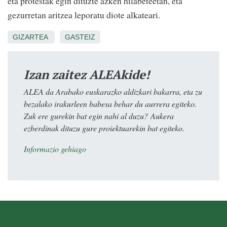
eta protestak egin dituzte azken hilabeteetan, eta
gezurretan aritzea leporatu diote alkateari.
GIZARTEA
GASTEIZ
Izan zaitez ALEAkide!
ALEA da Arabako euskarazko aldizkari bakarra, eta zu
bezalako irakurleen babesa behar du aurrera egiteko.
Zuk ere gurekin bat egin nahi al duzu? Aukera
ezberdinak dituzu gure proiektuarekin bat egiteko.
Informazio gehiago