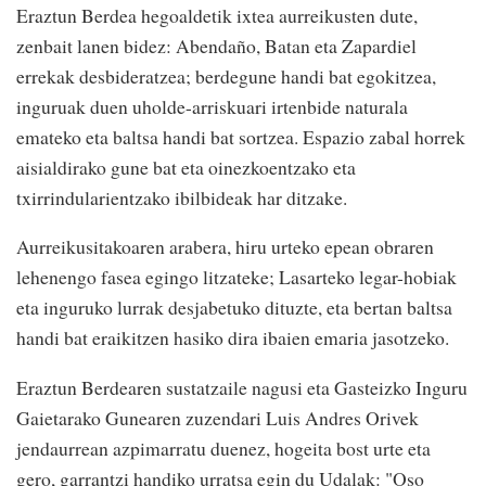
Eraztun Berdea hegoaldetik ixtea aurreikusten dute,
zenbait lanen bidez: Abendaño, Batan eta Zapardiel
errekak desbideratzea; berdegune handi bat egokitzea,
inguruak duen uholde-arriskuari irtenbide naturala
emateko eta baltsa handi bat sortzea. Espazio zabal horrek
aisialdirako gune bat eta oinezkoentzako eta
txirrindularientzako ibilbideak har ditzake.
Aurreikusitakoaren arabera, hiru urteko epean obraren
lehenengo fasea egingo litzateke; Lasarteko legar-hobiak
eta inguruko lurrak desjabetuko dituzte, eta bertan baltsa
handi bat eraikitzen hasiko dira ibaien emaria jasotzeko.
Eraztun Berdearen sustatzaile nagusi eta Gasteizko Inguru
Gaietarako Gunearen zuzendari Luis Andres Orivek
jendaurrean azpimarratu duenez, hogeita bost urte eta
gero, garrantzi handiko urratsa egin du Udalak: "Oso