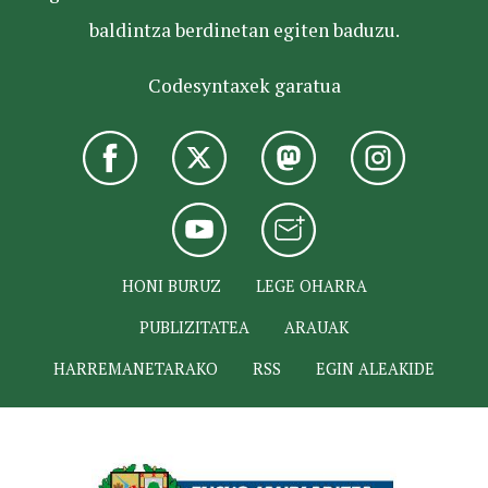
baldintza berdinetan egiten baduzu.
Codesyntaxek garatua
HONI BURUZ
LEGE OHARRA
PUBLIZITATEA
ARAUAK
HARREMANETARAKO
RSS
EGIN ALEAKIDE