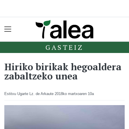
GASTEIZ
Hiriko birikak hegoaldera
zabaltzeko unea
Estitxu Ugarte Lz. de Arkaute
2018ko martxoaren 10a