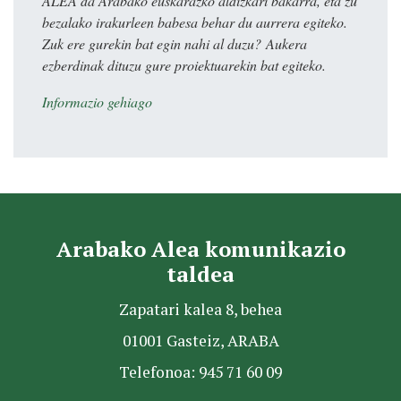
ALEA da Arabako euskarazko aldizkari bakarra, eta zu
bezalako irakurleen babesa behar du aurrera egiteko.
Zuk ere gurekin bat egin nahi al duzu? Aukera
ezberdinak dituzu gure proiektuarekin bat egiteko.
Informazio gehiago
Arabako Alea komunikazio
taldea
Zapatari kalea 8, behea
01001 Gasteiz, ARABA
Telefonoa: 945 71 60 09