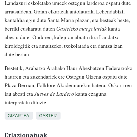
Landazuri eskoletako umeek ostegun larderoa ospatu dute
arratsaldean, Goian elkarteak antolaturik. Lehendabizi,
kantaldia egin dute Santa Maria plazan, eta besteak beste,
berriki euskaratu duten
Gasteizko margolariak
kanta
abestu dute. Ondoren, kalejiran abiatu dira Landatxo
kiroldegitik eta amaitzeko, txokolatada eta dantza izan
dute bertan.
Bestetik, Arabatxo Arabako Haur Abesbatzen Federazioko
haurren eta zuzendariek ere Ostegun Gizena ospatu dute
Plaza Berrian, Folklore Akademiarekin batera.
Oskorriren
lau abesti eta
Jueves de Lardero
kanta ezaguna
interpretatu dituzte.
GIZARTEA
GASTEIZ
Erlazionatuak