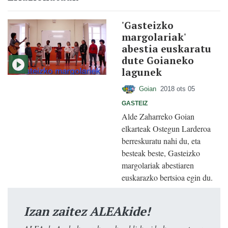
'Gasteizko
margolariak'
abestia euskaratu
dute Goianeko
lagunek
Goian
2018 ots 05
GASTEIZ
Alde Zaharreko Goian
elkarteak Ostegun Larderoa
berreskuratu nahi du, eta
besteak beste, Gasteizko
margolariak abestiaren
euskarazko bertsioa egin du.
Izan zaitez ALEAkide!