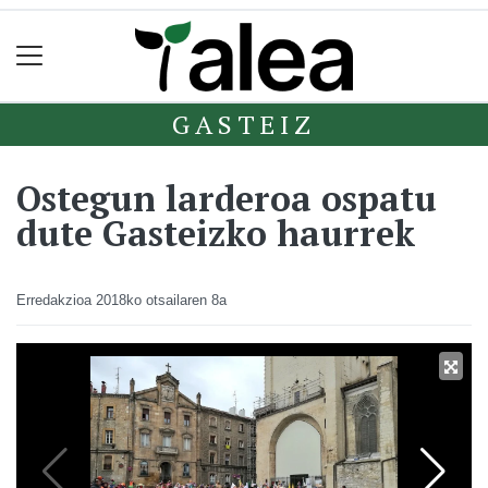
GASTEIZ
Ostegun larderoa ospatu
dute Gasteizko haurrek
Erredakzioa
2018ko otsailaren 8a