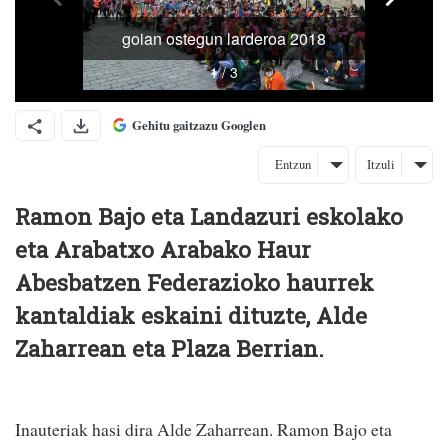
Gehitu gaitzazu Googlen
Entzun
Itzuli
Ramon Bajo eta Landazuri eskolako
eta Arabatxo Arabako Haur
Abesbatzen Federazioko haurrek
kantaldiak eskaini dituzte, Alde
Zaharrean eta Plaza Berrian.
Inauteriak hasi dira Alde Zaharrean. Ramon Bajo eta