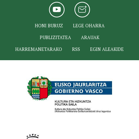
HONI BURUZ
LEGE OHARRA
PUBLIZITATEA
ARAUAK
HARREMANETARAKO
RSS
EGIN ALEAKIDE