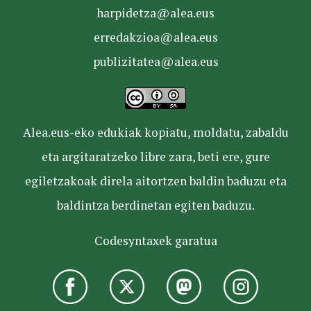
harpidetza@alea.eus
erredakzioa@alea.eus
publizitatea@alea.eus
Alea.eus-eko edukiak kopiatu, moldatu, zabaldu
eta argitaratzeko libre zara, beti ere, gure
egiletzakoak direla aitortzen baldin baduzu eta
baldintza berdinetan egiten baduzu.
Codesyntaxek garatua