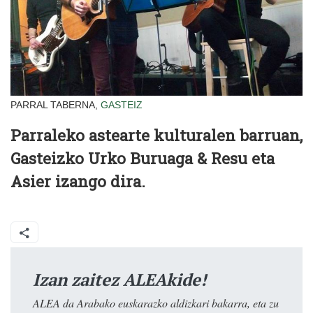
PARRAL TABERNA,
GASTEIZ
Parraleko astearte kulturalen barruan,
Gasteizko Urko Buruaga & Resu eta
Asier izango dira.
Izan zaitez ALEAkide!
ALEA da Arabako euskarazko aldizkari bakarra, eta zu