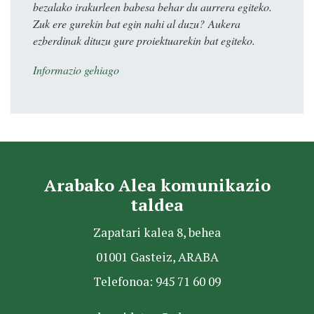
bezalako irakurleen babesa behar du aurrera egiteko.
Zuk ere gurekin bat egin nahi al duzu? Aukera
ezberdinak dituzu gure proiektuarekin bat egiteko.
Informazio gehiago
Arabako Alea komunikazio
taldea
Zapatari kalea 8, behea
01001 Gasteiz, ARABA
Telefonoa: 945 71 60 09