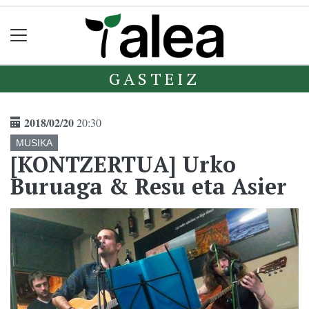
GASTEIZ
2018/02/20
20:30
MUSIKA
[KONTZERTUA] Urko
Buruaga & Resu eta Asier