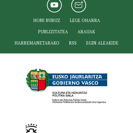
HONI BURUZ
LEGE OHARRA
PUBLIZITATEA
ARAUAK
HARREMANETARAKO
RSS
EGIN ALEAKIDE