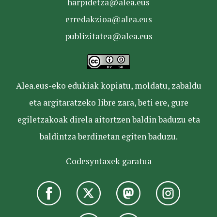
harpidetza@alea.eus
erredakzioa@alea.eus
publizitatea@alea.eus
Alea.eus-eko edukiak kopiatu, moldatu, zabaldu
eta argitaratzeko libre zara, beti ere, gure
egiletzakoak direla aitortzen baldin baduzu eta
baldintza berdinetan egiten baduzu.
Codesyntaxek garatua