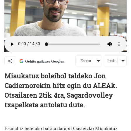
Entzun
Itzuli
Gehitu gaitzazu Googlen
Miaukatuz boleibol taldeko Jon
Cadiernorekin hitz egin du ALEAk.
Otsailaren 2tik 4ra, Sagardovolley
txapelketa antolatu dute.
Esanahiz betetako baloia darabil Gasteizko Miaukatuz