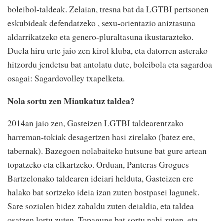
boleibol-taldeak. Zelaian, tresna bat da LGTBI pertsonen
eskubideak defendatzeko , sexu-orientazio aniztasuna
aldarrikatzeko eta genero-pluraltasuna ikustarazteko.
Duela hiru urte jaio zen kirol kluba, eta datorren asterako
hitzordu jendetsu bat antolatu dute, boleibola eta sagardoa
osagai: Sagardovolley txapelketa.
Nola sortu zen Miaukatuz taldea?
2014an jaio zen, Gasteizen LGTBI taldearentzako
harreman-tokiak desagertzen hasi zirelako (batez ere,
tabernak). Bazegoen nolabaiteko hutsune bat gure artean
topatzeko eta elkartzeko. Orduan, Panteras Grogues
Bartzelonako taldearen ideiari helduta, Gasteizen ere
halako bat sortzeko ideia izan zuten bostpasei lagunek.
Sare sozialen bidez zabaldu zuten deialdia, eta taldea
osatzen lortu zuten. Topagune bat sortu nahi zuten, eta,