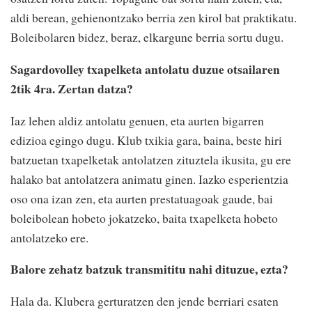
aldi berean, gehienontzako berria zen kirol bat praktikatu.
Boleibolaren bidez, beraz, elkargune berria sortu dugu.
Sagardovolley txapelketa antolatu duzue otsailaren
2tik 4ra. Zertan datza?
Iaz lehen aldiz antolatu genuen, eta aurten bigarren
edizioa egingo dugu. Klub txikia gara, baina, beste hiri
batzuetan txapelketak antolatzen zituztela ikusita, gu ere
halako bat antolatzera animatu ginen. Iazko esperientzia
oso ona izan zen, eta aurten prestatuagoak gaude, bai
boleibolean hobeto jokatzeko, baita txapelketa hobeto
antolatzeko ere.
Balore zehatz batzuk transmititu nahi dituzue, ezta?
Hala da. Klubera gerturatzen den jende berriari esaten