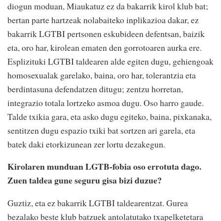
diogun moduan, Miaukatuz ez da bakarrik kirol klub bat;
bertan parte hartzeak nolabaiteko inplikazioa dakar, ez
bakarrik LGTBI pertsonen eskubideen defentsan, baizik
eta, oro har, kirolean ematen den gorrotoaren aurka ere.
Esplizituki LGTBI taldearen alde egiten dugu, gehiengoak
homosexualak garelako, baina, oro har, tolerantzia eta
berdintasuna defendatzen ditugu; zentzu horretan,
integrazio totala lortzeko asmoa dugu. Oso harro gaude.
Talde txikia gara, eta asko dugu egiteko, baina, pixkanaka,
sentitzen dugu espazio txiki bat sortzen ari garela, eta
batek daki etorkizunean zer lortu dezakegun.
Kirolaren munduan LGTB-fobia oso errotuta dago.
Zuen taldea gune seguru gisa bizi duzue?
Guztiz, eta ez bakarrik LGTBI taldearentzat. Gurea
bezalako beste klub batzuek antolatutako txapelketetara