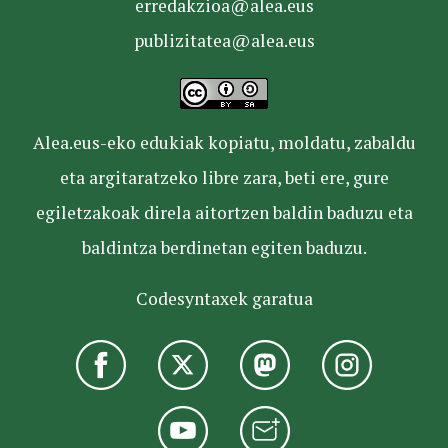
erredakzioa@alea.eus
publizitatea@alea.eus
Alea.eus-eko edukiak kopiatu, moldatu, zabaldu
eta argitaratzeko libre zara, beti ere, gure
egiletzakoak direla aitortzen baldin baduzu eta
baldintza berdinetan egiten baduzu.
Codesyntaxek garatua