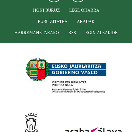
HONI BURUZ
LEGE OHARRA
PUBLIZITATEA
ARAUAK
HARREMANETARAKO
RSS
EGIN ALEAKIDE