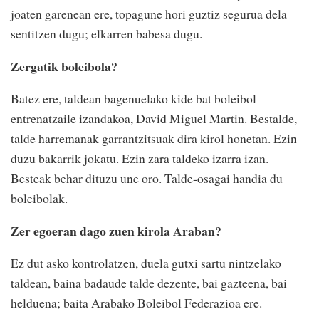
joaten garenean ere, topagune hori guztiz segurua dela
sentitzen dugu; elkarren babesa dugu.
Zergatik boleibola?
Batez ere, taldean bagenuelako kide bat boleibol
entrenatzaile izandakoa, David Miguel Martin. Bestalde,
talde harremanak garrantzitsuak dira kirol honetan. Ezin
duzu bakarrik jokatu. Ezin zara taldeko izarra izan.
Besteak behar dituzu une oro. Talde-osagai handia du
boleibolak.
Zer egoeran dago zuen kirola Araban?
Ez dut asko kontrolatzen, duela gutxi sartu nintzelako
taldean, baina badaude talde dezente, bai gazteena, bai
helduena; baita Arabako Boleibol Federazioa ere.