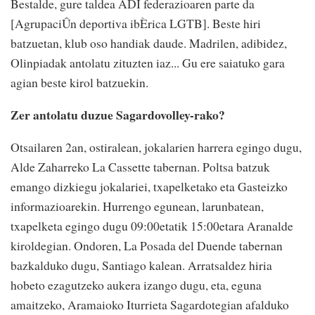
Bestalde, gure taldea ADI federazioaren parte da
[AgrupaciÛn deportiva ibÈrica LGTB]. Beste hiri
batzuetan, klub oso handiak daude. Madrilen, adibidez,
Olinpiadak antolatu zituzten iaz... Gu ere saiatuko gara
agian beste kirol batzuekin.
Zer antolatu duzue Sagardovolley-rako?
Otsailaren 2an, ostiralean, jokalarien harrera egingo dugu,
Alde Zaharreko La Cassette tabernan. Poltsa batzuk
emango dizkiegu jokalariei, txapelketako eta Gasteizko
informazioarekin. Hurrengo egunean, larunbatean,
txapelketa egingo dugu 09:00etatik 15:00etara Aranalde
kiroldegian. Ondoren, La Posada del Duende tabernan
bazkalduko dugu, Santiago kalean. Arratsaldez hiria
hobeto ezagutzeko aukera izango dugu, eta, eguna
amaitzeko, Aramaioko Iturrieta Sagardotegian afalduko