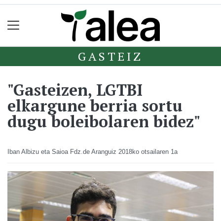
GASTEIZ
"Gasteizen, LGTBI
elkargune berria sortu
dugu boleibolaren bidez"
Iban Albizu eta Saioa Fdz.de Aranguiz
2018ko otsailaren 1a