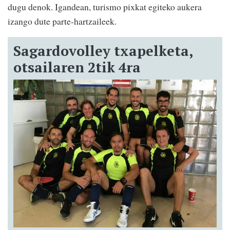
dugu denok. Igandean, turismo pixkat egiteko aukera
izango dute parte-hartzaileek.
Sagardovolley txapelketa,
otsailaren 2tik 4ra