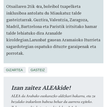
Otsailaren 2tik 4ra, boleibol txapelketa
inklusiboa antolatu du Miaukatuz talde
gasteiztarrak. Guztira, Valentzia, Zaragoza,
Madril, Bartzelona eta Paristik iritsitako hamar
talde lehiatuko dira Aranalde
kiroldegian.Larunbat gauean Aramaioko Iturrieta
sagardotegian ospatuko dituzte garaipenak eta
porrotak.
GIZARTEA
GASTEIZ
Izan zaitez ALEAkide!
ALEA da Arabako euskarazko aldizkari bakarra, eta zu
bezalako irakurleen babesa behar du aurrera egiteko.