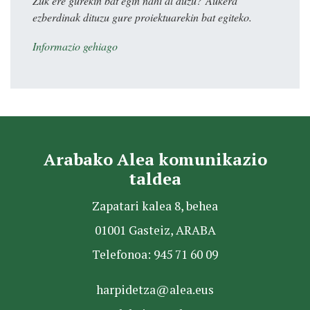
Zuk ere gurekin bat egin nahi al duzu? Aukera
ezberdinak dituzu gure proiektuarekin bat egiteko.
Informazio gehiago
Arabako Alea komunikazio
taldea
Zapatari kalea 8, behea
01001 Gasteiz, ARABA
Telefonoa: 945 71 60 09
harpidetza@alea.eus