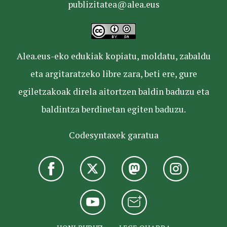
publizitatea@alea.eus
Alea.eus-eko edukiak kopiatu, moldatu, zabaldu
eta argitaratzeko libre zara, beti ere, gure
egiletzakoak direla aitortzen baldin baduzu eta
baldintza berdinetan egiten baduzu.
Codesyntaxek garatua