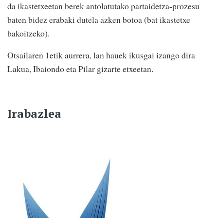
da ikastetxeetan berek antolatutako partaidetza-prozesu
baten bidez erabaki dutela azken botoa (bat ikastetxe
bakoitzeko).
Otsailaren 1etik aurrera, lan hauek ikusgai izango dira
Lakua, Ibaiondo eta Pilar gizarte etxeetan.
Irabazlea