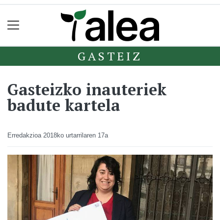
GASTEIZ
Gasteizko inauteriek
badute kartela
Erredakzioa
2018ko urtarrilaren 17a