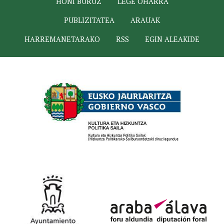
HONI BURUZ
LEGE OHARRA
PUBLIZITATEA
ARAUAK
HARREMANETARAKO
RSS
EGIN ALEAKIDE