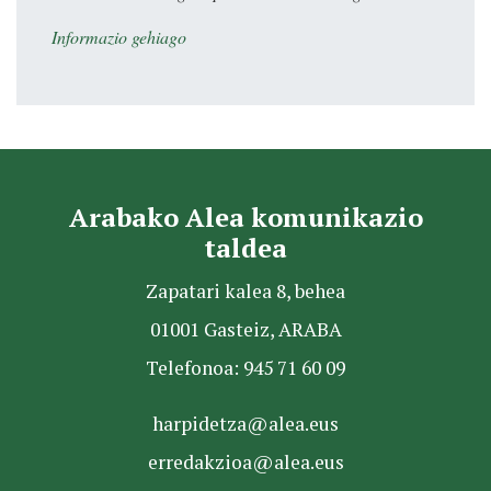
Informazio gehiago
Arabako Alea komunikazio
taldea
Zapatari kalea 8, behea
01001 Gasteiz, ARABA
Telefonoa: 945 71 60 09
harpidetza@alea.eus
erredakzioa@alea.eus