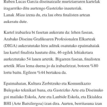
Ruben Lucas Garcia diseinatzaile murtziarraren kartelak
iragarrriko ditu aurtengo Gasteizko inauteriak.
Lanak
Miau
izena du, eta lau obra finalisten artean
aukeratu dute.
Kartel irabazlea bi fasetan aukeratu da: lehen fasean,
Arabako Diseinu Grafikoaren Profesionalen Elkarteak
(DIGA) aukeratutako hiru adituk osatutako epaimahaiak
lau kartel finalista hautatu ditu, 46 egilek lehiaketara
aurkeztutako 54 lanen artetik. Bigarren fasean, finalisten
artetik
Miau
lema duena jo da irabazletzat, botoen %80
lortu baitu. Egileen %44 bertakoa da.
Epaimahaian, Kultura Zerbitzuko eta Komunikazio
Bulegoko teknikari bana, eta Gasteizko Arte eta Diseinuko
goi mailako Eskola, Arte eta Lanbide Eskola, eta Ekialdea
BHI (Arte Batxilergoa) izan dira. Aurten, berritasuna izan