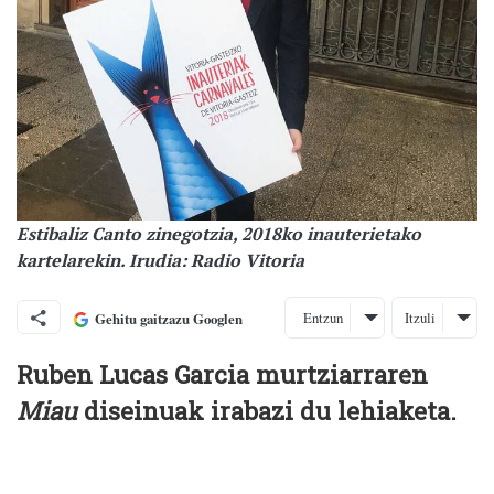
Estibaliz Canto zinegotzia, 2018ko inauterietako
kartelarekin. Irudia: Radio Vitoria
Entzun
Itzuli
Gehitu gaitzazu Googlen
Ruben Lucas Garcia murtziarraren
Miau
diseinuak irabazi du lehiaketa.