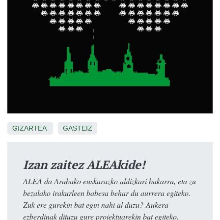
GIZARTEA
GASTEIZ
Izan zaitez ALEAkide!
ALEA da Arabako euskarazko aldizkari bakarra, eta zu
bezalako irakurleen babesa behar du aurrera egiteko.
Zuk ere gurekin bat egin nahi al duzu? Aukera
ezberdinak dituzu gure proiektuarekin bat egiteko.