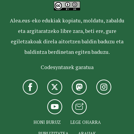
Alea.eus-eko edukiak kopiatu, moldatu, zabaldu
eta argitaratzeko libre zara, beti ere, gure
egiletzakoak direla aitortzen baldin baduzu eta
baldintza berdinetan egiten baduzu.
Codesyntaxek garatua
HONI BURUZ
LEGE OHARRA
PUBLIZITATEA
ARAUAK