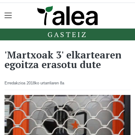
GASTEIZ
'Martxoak 3' elkartearen
egoitza erasotu dute
Erredakzioa
2018ko urtarrilaren 8a