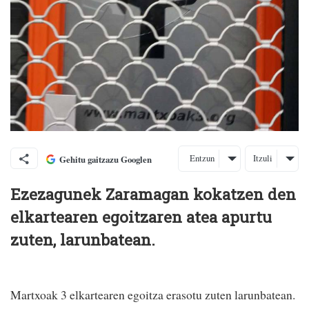
Entzun
Itzuli
Gehitu gaitzazu Googlen
Ezezagunek Zaramagan kokatzen den
elkartearen egoitzaren atea apurtu
zuten, larunbatean.
Martxoak 3 elkartearen egoitza erasotu zuten larunbatean.