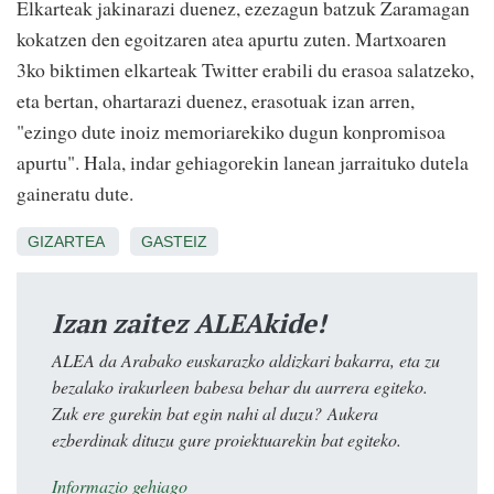
Elkarteak jakinarazi duenez, ezezagun batzuk Zaramagan
kokatzen den egoitzaren atea apurtu zuten. Martxoaren
3ko biktimen elkarteak Twitter erabili du erasoa salatzeko,
eta bertan, ohartarazi duenez, erasotuak izan arren,
"ezingo dute inoiz memoriarekiko dugun konpromisoa
apurtu". Hala, indar gehiagorekin lanean jarraituko dutela
gaineratu dute.
GIZARTEA
GASTEIZ
Izan zaitez ALEAkide!
ALEA da Arabako euskarazko aldizkari bakarra, eta zu
bezalako irakurleen babesa behar du aurrera egiteko.
Zuk ere gurekin bat egin nahi al duzu? Aukera
ezberdinak dituzu gure proiektuarekin bat egiteko.
Informazio gehiago