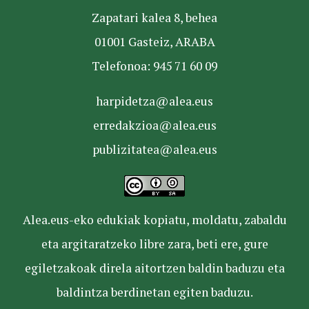
Zapatari kalea 8, behea
01001 Gasteiz, ARABA
Telefonoa: 945 71 60 09
harpidetza@alea.eus
erredakzioa@alea.eus
publizitatea@alea.eus
Alea.eus-eko edukiak kopiatu, moldatu, zabaldu
eta argitaratzeko libre zara, beti ere, gure
egiletzakoak direla aitortzen baldin baduzu eta
baldintza berdinetan egiten baduzu.