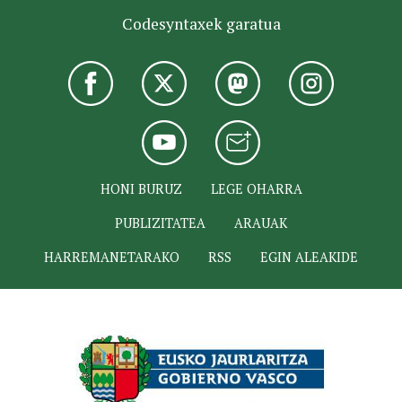
Codesyntaxek garatua
HONI BURUZ
LEGE OHARRA
PUBLIZITATEA
ARAUAK
HARREMANETARAKO
RSS
EGIN ALEAKIDE