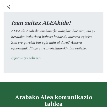
Izan zaitez ALEAkide!
ALEA da Arabako euskarazko aldizkari bakarra, eta zu
bezalako irakurleen babesa behar du aurrera egiteko.
Zuk ere gurekin bat egin nahi al duzu? Aukera
ezberdinak dituzu gure proiektuarekin bat egiteko.
Informazio gehiago
Arabako Alea komunikazio
taldea