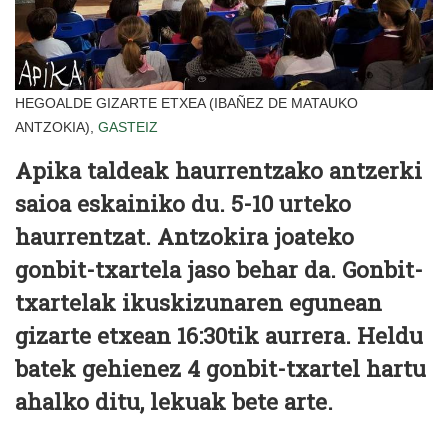
HEGOALDE GIZARTE ETXEA (IBAÑEZ DE MATAUKO
ANTZOKIA),
GASTEIZ
Apika taldeak haurrentzako antzerki
saioa eskainiko du. 5-10 urteko
haurrentzat. Antzokira joateko
gonbit-txartela jaso behar da. Gonbit-
txartelak ikuskizunaren egunean
gizarte etxean 16:30tik aurrera. Heldu
batek gehienez 4 gonbit-txartel hartu
ahalko ditu, lekuak bete arte.