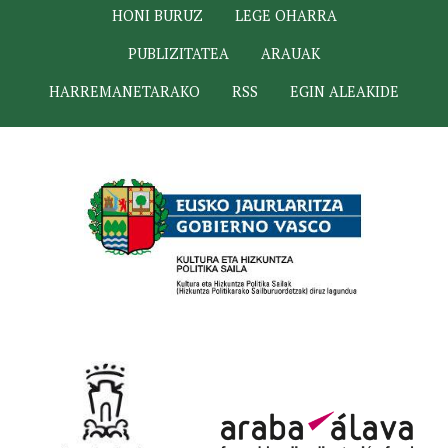
HONI BURUZ
LEGE OHARRA
PUBLIZITATEA
ARAUAK
HARREMANETARAKO
RSS
EGIN ALEAKIDE