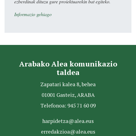
ezberdinak dituzu gure proiektuarekin bat egiteko.
Informazio gehiago
Arabako Alea komunikazio
taldea
Zapatari kalea 8, behea
01001 Gasteiz, ARABA
Telefonoa: 945 71 60 09
harpidetza@alea.eus
erredakzioa@alea.eus