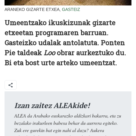
ARANEKO GIZARTE ETXEA,
GASTEIZ
Umeentzako ikuskizunak gizarte
etxeetan programaren barruan.
Gasteizko udalak antolatuta. Ponten
Pie taldeak
Loo
obrar aurkeztuko du.
Bi eta bost urte arteko umeentzat.
Izan zaitez ALEAkide!
ALEA da Arabako euskarazko aldizkari bakarra, eta zu
bezalako irakurleen babesa behar du aurrera egiteko.
Zuk ere gurekin bat egin nahi al duzu? Aukera