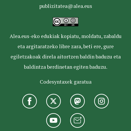
publizitatea@alea.eus
Alea.eus-eko edukiak kopiatu, moldatu, zabaldu
eta argitaratzeko libre zara, beti ere, gure
egiletzakoak direla aitortzen baldin baduzu eta
baldintza berdinetan egiten baduzu.
Codesyntaxek garatua