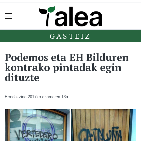
GASTEIZ
Podemos eta EH Bilduren
kontrako pintadak egin
dituzte
Erredakzioa
2017ko azaroaren 13a