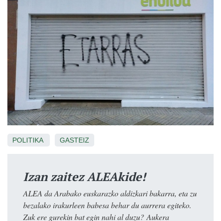
POLITIKA
GASTEIZ
Izan zaitez ALEAkide!
ALEA da Arabako euskarazko aldizkari bakarra, eta zu
bezalako irakurleen babesa behar du aurrera egiteko.
Zuk ere gurekin bat egin nahi al duzu? Aukera