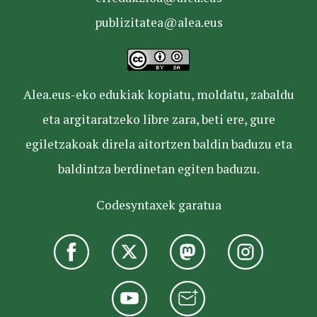
publizitatea@alea.eus
Alea.eus-eko edukiak kopiatu, moldatu, zabaldu
eta argitaratzeko libre zara, beti ere, gure
egiletzakoak direla aitortzen baldin baduzu eta
baldintza berdinetan egiten baduzu.
Codesyntaxek garatua