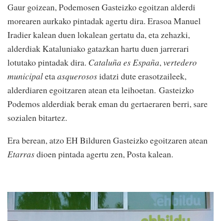
Gaur goizean, Podemosen Gasteizko egoitzan alderdi
morearen aurkako pintadak agertu dira. Erasoa Manuel
Iradier kalean duen lokalean gertatu da, eta zehazki,
alderdiak Kataluniako gatazkan hartu duen jarrerari
lotutako pintadak dira.
Cataluña es España
,
vertedero
municipal
eta
asquerosos
idatzi dute erasotzaileek,
alderdiaren egoitzaren atean eta leihoetan. Gasteizko
Podemos alderdiak berak eman du gertaeraren berri, sare
sozialen bitartez.
Era berean, atzo EH Bilduren Gasteizko egoitzaren atean
Etarras
dioen pintada agertu zen, Posta kalean.