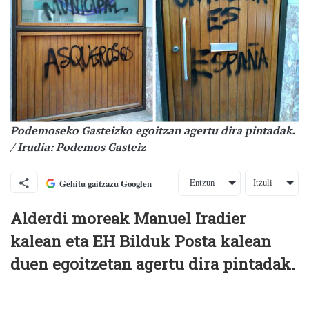
Podemoseko Gasteizko egoitzan agertu dira pintadak.
/ Irudia: Podemos Gasteiz
Entzun
Itzuli
Gehitu gaitzazu Googlen
Alderdi moreak Manuel Iradier
kalean eta EH Bilduk Posta kalean
duen egoitzetan agertu dira pintadak.