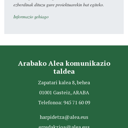
ezberdinak dituzu gure proiektuarekin bat egiteko.
Informazio gehiago
Arabako Alea komunikazio
taldea
Zapatari kalea 8, behea
01001 Gasteiz, ARABA
Telefonoa: 945 71 60 09
harpidetza@alea.eus
erredakzioa@alea.eus