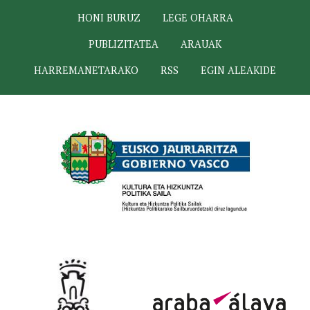
HONI BURUZ
LEGE OHARRA
PUBLIZITATEA
ARAUAK
HARREMANETARAKO
RSS
EGIN ALEAKIDE