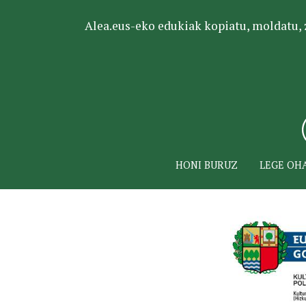
Alea.eus-eko edukiak kopiatu, moldatu, za
HONI BURUZ
LEGE OH