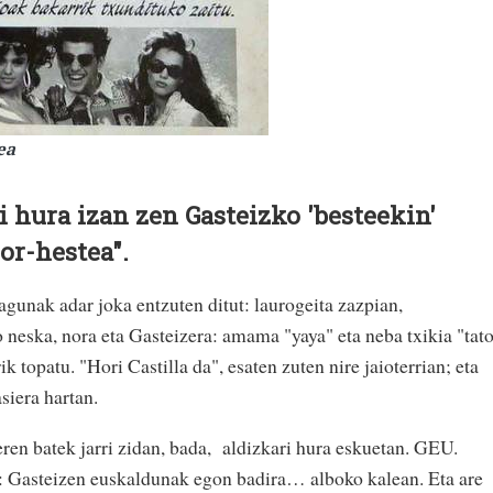
ea
i hura izan zen Gasteizko 'besteekin'
or-hestea".
agunak adar joka entzuten ditut: laurogeita zazpian,
 neska, nora eta Gasteizera: amama "yaya" eta neba txikia "tat
ik topatu. "Hori Castilla da", esaten zuten nire jaioterrian; eta
asiera hartan.
en batek jarri zidan, bada,
aldizkari hura eskuetan. GEU.
a: Gasteizen euskaldunak egon badira… alboko kalean. Eta are