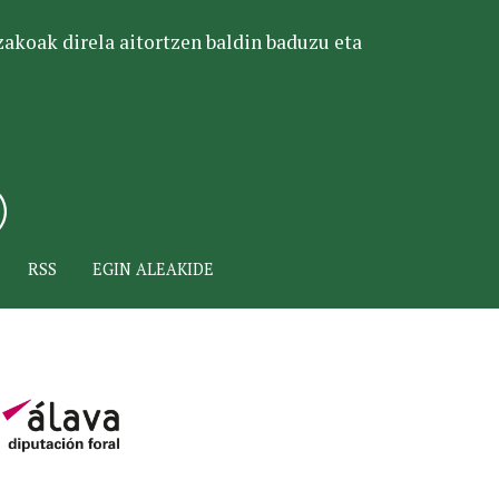
tzakoak direla aitortzen baldin baduzu eta
RSS
EGIN ALEAKIDE