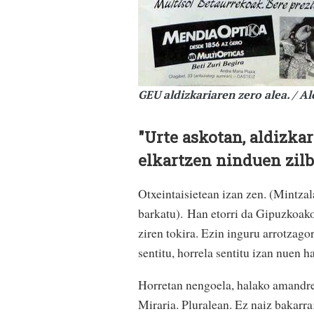
GEU aldizkariaren zero alea. / Al
"Urte askotan, aldizkar
elkartzen ninduen zilb
Otxeintaisietean izan zen. (Mintzal
barkatu). Han etorri da Gipuzkoako
ziren tokira. Ezin inguru arrotzagor
sentitu, horrela sentitu izan nuen h
Horretan nengoela, halako amandrer
Miraria. Pluralean. Ez naiz bakarr