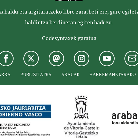
baldu eta argitaratzeko libre zara, beti ere, gure egile
baldintza berdinetan egiten baduzu.
Codesyntaxek garatua
ARRA
PUBLIZITATEA
ARAUAK
HARREMANETARAKO