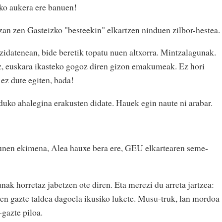
ko aukera ere banuen!
izan zen Gasteizko "besteekin" elkartzen ninduen zilbor-hestea.
idatenean, bide beretik topatu nuen altxorra. Mintzalagunak.
z, euskara ikasteko gogoz diren gizon emakumeak. Ez hori
 ez dute egiten, bada!
uko ahalegina erakusten didate. Hauek egin naute ni arabar.
unen ekimena, Alea hauxe bera ere, GEU elkartearen seme-
nak horretaz jabetzen ote diren. Eta merezi du arreta jartzea:
uen gazte taldea dagoela ikusiko lukete. Musu-truk, lan mordoa
gazte piloa.