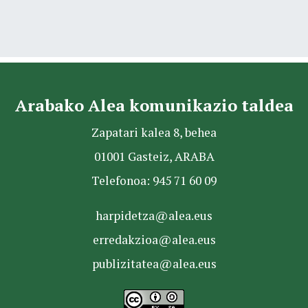
Arabako Alea komunikazio taldea
Zapatari kalea 8, behea
01001 Gasteiz, ARABA
Telefonoa: 945 71 60 09
harpidetza@alea.eus
erredakzioa@alea.eus
publizitatea@alea.eus