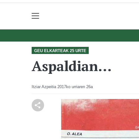
GEU ELKARTEAK 25 URTE
Aspaldian...
Itziar Azpeitia
2017ko urriaren 26a