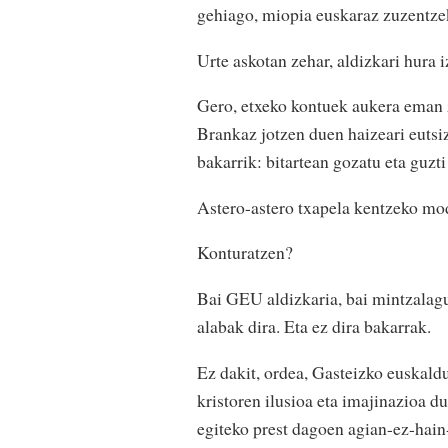
gehiago, miopia euskaraz zuzentze
Urte askotan zehar, aldizkari hura 
Gero, etxeko kontuek aukera eman z
Brankaz jotzen duen haizeari eutsi
bakarrik: bitartean gozatu eta guzti
Astero-astero txapela kentzeko mod
Konturatzen?
Bai GEU aldizkaria, bai mintzalag
alabak dira. Eta ez dira bakarrak.
Ez dakit, ordea, Gasteizko euskaldu
kristoren ilusioa eta imajinazioa d
egiteko prest dagoen agian-ez-hain-