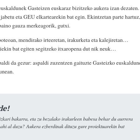
 euskaldunek Gasteizen euskaraz bizitzeko aukera izan dezaten.
jabetu eta GEU elkartearekin bat egin. Ekintzetan parte hartuz
baino gauza merkeagorik, gutxi.
oteoan, mendirako irteeretan, irakurketa eta kalejiretan…
iekin bat egiten segitzeko itxaropena dut nik neuk…
aspaldi da gezur: aspaldi zuzentzen gaituzte Gasteizko euskaldu
n
unean.
de!
kari bakarra, eta zu bezalako irakurleen babesa behar du aurrera
nahi al duzu? Aukera ezberdinak dituzu gure proiektuarekin bat