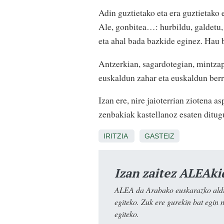
Adin guztietako eta era guztietako
Ale, gonbitea…: hurbildu, galdetu, 
eta ahal bada bazkide eginez. Hau 
Antzerkian, sagardotegian, mintzap
euskaldun zahar eta euskaldun berr
Izan ere, nire jaioterrian ziotena 
zenbakiak kastellanoz esaten ditug
IRITZIA
GASTEIZ
Izan zaitez ALEAki
ALEA da Arabako euskarazko aldiz
egiteko. Zuk ere gurekin bat egin 
egiteko.