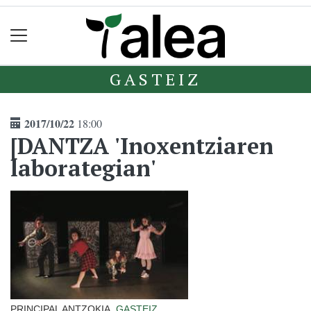
GASTEIZ
2017/10/22
18:00
[DANTZA 'Inoxentziaren
laborategian'
PRINCIPAL ANTZOKIA,
GASTEIZ