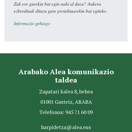
Zuk ere gurekin bat egin nahi al duzu? Aukera
ezberdinak dituzu gure proiektuarekin bat egiteko.
Informazio gehiago
Arabako Alea komunikazio
taldea
Zapatari kalea 8, behea
01001 Gasteiz, ARABA
Telefonoa: 945 71 60 09
harpidetza@alea.eus