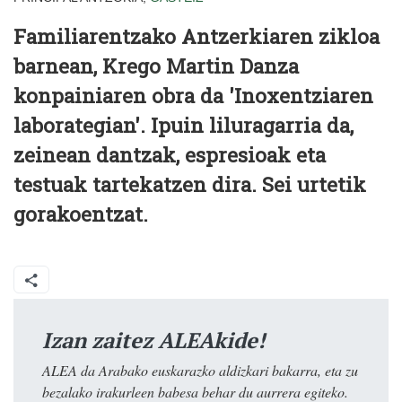
Familiarentzako Antzerkiaren zikloa
barnean, Krego Martin Danza
konpainiaren obra da 'Inoxentziaren
laborategian'. Ipuin liluragarria da,
zeinean dantzak, espresioak eta
testuak tartekatzen dira. Sei urtetik
gorakoentzat.
Izan zaitez ALEAkide!
ALEA da Arabako euskarazko aldizkari bakarra, eta zu
bezalako irakurleen babesa behar du aurrera egiteko.