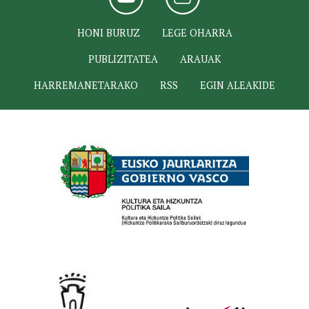
HONI BURUZ
LEGE OHARRA
PUBLIZITATEA
ARAUAK
HARREMANETARAKO
RSS
EGIN ALEAKIDE