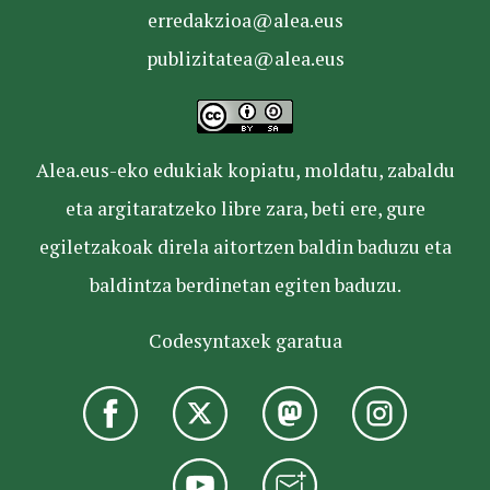
erredakzioa@alea.eus
publizitatea@alea.eus
Alea.eus-eko edukiak kopiatu, moldatu, zabaldu
eta argitaratzeko libre zara, beti ere, gure
egiletzakoak direla aitortzen baldin baduzu eta
baldintza berdinetan egiten baduzu.
Codesyntaxek garatua