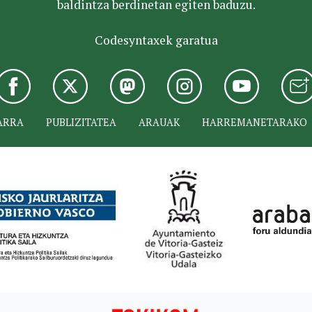
baldintza berdinetan egiten baduzu.
Codesyntaxek garatua
ARRA
PUBLIZITATEA
ARAUAK
HARREMANETARAKO