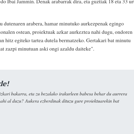
o Ibai Jammin. Denak arabarrak dira, eta guztiak 18 eta 33 ur
ldu dutenaren arabera, hamar minutuko aurkezpenak egingo
sonalen ostean, proiektuak azkar aurkeztea nahi dugu, ondoren
n hitz egiteko tartea dutela bermatzeko. Gertakari bat minutu
at zazpi minutuan aski ongi azaldu daiteke".
de!
kari bakarra, eta zu bezalako irakurleen babesa behar du aurrera
nahi al duzu? Aukera ezberdinak dituzu gure proiektuarekin bat