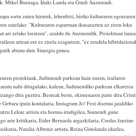
eak: Mikel Buruaga, Iñaki Landa eta Gindi Auzmendi.
apa sortu zuten hirurek, lehenbizi, hiriko kulturaren egoeraren
zen zutelako: "Kulturaren esparruan ikusarazten ez ziren leku
bat ari zelako loratzen", azaldu du Auzmendik. Proiektuan lane
tzaileen artean ere ez zirela ezagutzen, "ez zeudela hibridaziora
egatik abiatu dute Sinergia gunea.
euren proiektuak, Judimendi parkean hain zuzen, irailaren
uratu nahi ditugulako, kalean, Judimendiko parkean elkartzea
zango dira guztira. Besteak beste, ekimenaren parte dira Crist
 Gebara ipuin kontalaria, Instagram Jo! Fest diseinu jaialdiko
 Irantzu Lekue artista eta horma-irudigilea, Sumendi gune
go arte kritikaria, Eider Bernaola argazkilaria, Cerdas fanzine
sikaria, Natalia Albeniz artista, Reina Ginolanda idazlea,