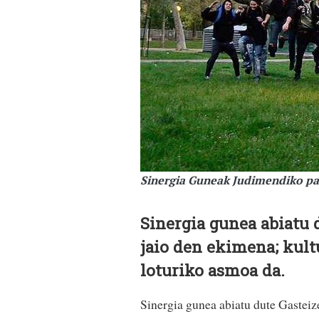
Sinergia Guneak Judimendiko pa
Sinergia gunea abiatu 
jaio den ekimena; kult
loturiko asmoa da.
Sinergia gunea abiatu dute Gasteiz