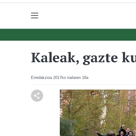
Kaleak, gazte k
Erredakzioa
2017ko irailaren 18a