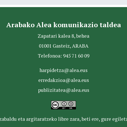
Arabako Alea komunikazio taldea
Zapatari kalea 8, behea
01001 Gasteiz, ARABA
Telefonoa: 945 71 60 09
harpidetza@alea.eus
erredakzioa@alea.eus
publizitatea@alea.eus
baldu eta argitaratzeko libre zara, beti ere, gure egile