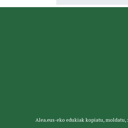
Alea.eus-eko edukiak kopiatu, moldatu, za