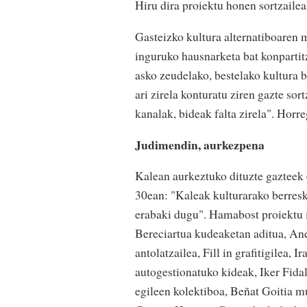
Hiru dira proiektu honen sortzail
Gasteizko kultura alternatiboaren m
inguruko hausnarketa bat konpartit
asko zeudelako, bestelako kultura 
ari zirela konturatu ziren gazte sor
kanalak, bideak falta zirela". Horr
Judimendin, aurkezpena
Kalean aurkeztuko dituzte gazteek 
30ean:
"Kaleak kulturarako berresk
erabaki dugu". Hamabost proiektu i
Bereciartua kudeaketan aditua, Ane
antolatzailea, Fill in grafitigilea,
autogestionatuko kideak, Iker Fidal
egileen kolektiboa, Beñat Goitia mu