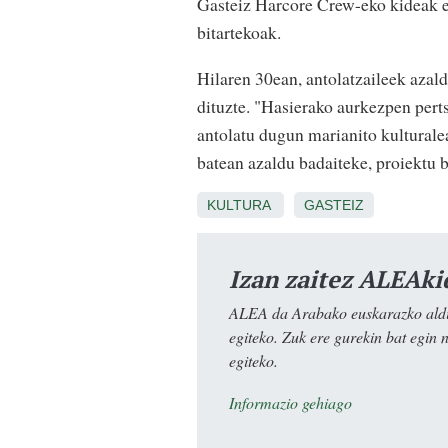
Gasteiz Harcore Crew-eko kideak ed
bitartekoak.
Hilaren 30ean, antolatzaileek aza
dituzte. "Hasierako aurkezpen pert
antolatu dugun marianito kulturalea
batean azaldu badaiteke, proiektu b
KULTURA
GASTEIZ
Izan zaitez ALEAki
ALEA da Arabako euskarazko aldiz
egiteko. Zuk ere gurekin bat egin 
egiteko.
Informazio gehiago