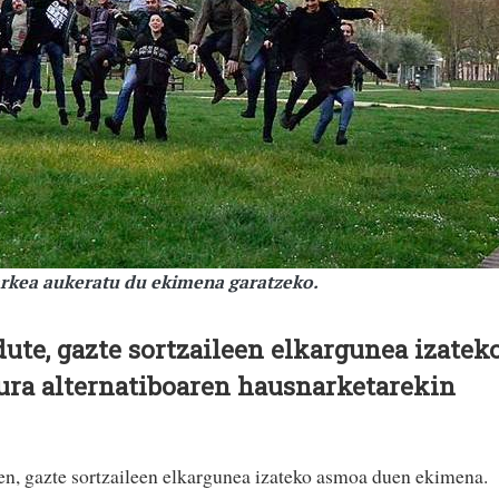
rkea aukeratu du ekimena garatzeko.
dute, gazte sortzaileen elkargunea izatek
ura alternatiboaren hausnarketarekin
en, gazte sortzaileen elkargunea izateko asmoa duen ekimena.