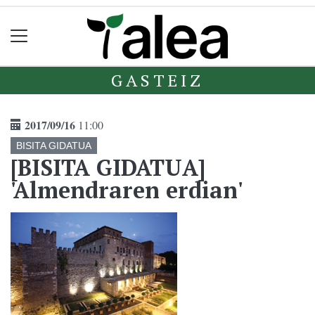
GASTEIZ
2017/09/16
11:00
BISITA GIDATUA
[BISITA GIDATUA]
'Almendraren erdian'