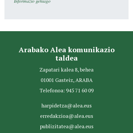
Informazio gehiago
Arabako Alea komunikazio
taldea
Zapatari kalea 8, behea
01001 Gasteiz, ARABA
Telefonoa: 945 71 60 09
harpidetza@alea.eus
erredakzioa@alea.eus
publizitatea@alea.eus