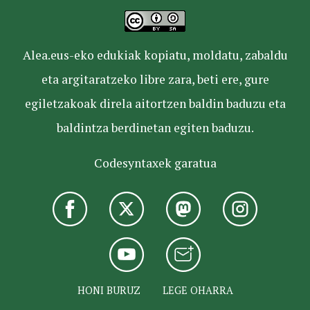
Alea.eus-eko edukiak kopiatu, moldatu, zabaldu
eta argitaratzeko libre zara, beti ere, gure
egiletzakoak direla aitortzen baldin baduzu eta
baldintza berdinetan egiten baduzu.
Codesyntaxek garatua
HONI BURUZ
LEGE OHARRA