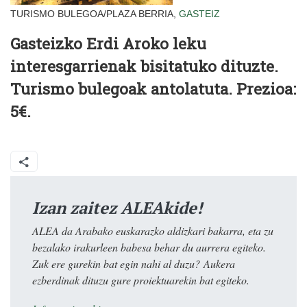
TURISMO BULEGOA/PLAZA BERRIA,
GASTEIZ
Gasteizko Erdi Aroko leku
interesgarrienak bisitatuko dituzte.
Turismo bulegoak antolatuta. Prezioa:
5€.
Izan zaitez ALEAkide!
ALEA da Arabako euskarazko aldizkari bakarra, eta zu
bezalako irakurleen babesa behar du aurrera egiteko.
Zuk ere gurekin bat egin nahi al duzu? Aukera
ezberdinak dituzu gure proiektuarekin bat egiteko.