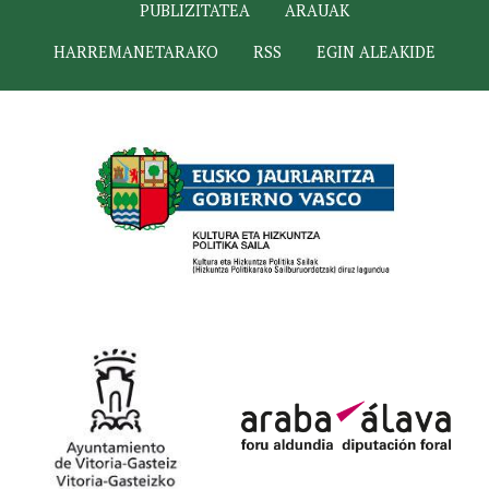
PUBLIZITATEA
ARAUAK
HARREMANETARAKO
RSS
EGIN ALEAKIDE