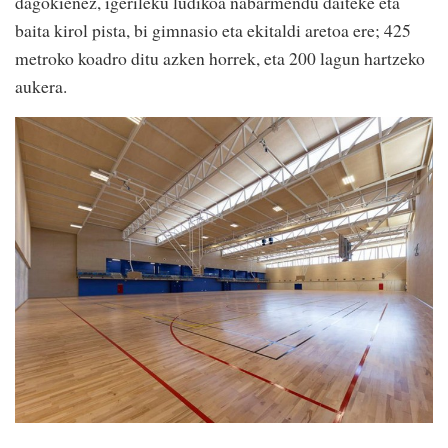
dagokienez, igerileku ludikoa nabarmendu daiteke eta
baita kirol pista, bi gimnasio eta ekitaldi aretoa ere; 425
metroko koadro ditu azken horrek, eta 200 lagun hartzeko
aukera.