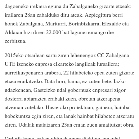
dagoeneko irekiera eguna du Zabalganeko gizarte etxeak:
irailaren 28an zabalduko ditu ateak. Azpiegitura berri
honek Zabalgana, Mariturri, Borinbizkarra, Elexalde eta
Aldaian bizi diren 22.000 bat lagunei emango die
zerbitzua.
2015eko otsailean sartu ziren lehenengoz CC Zabalgana
UTE izeneko enpresa elkarteko langileak lursailera;
aurreikuspenaren arabera, 22 hilabeteko epea zuten gizarte
etxea eraikitzeko. Data hori, baina, ez zuten bete. Iazko
udazkenean, Gasteizko udal gobernuak enpresari zigor
dosierra abiaraztea erabaki zuen, obretan atzerapena
atzeman zutelako. Hasierako proiektuan, gainera, hainbat
hobekuntza egin ziren, eta lanak hainbat hilabetez atzeratu
ziren. Udalak maiatzaren 23an eman zuen amaitutzat obra.
Ordutik hona, azken ukituak eman dizkiote, eta udal