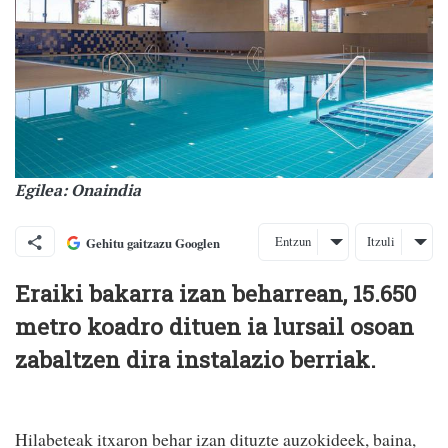
Egilea: Onaindia
Entzun
Itzuli
Gehitu gaitzazu Googlen
Eraiki bakarra izan beharrean, 15.650
metro koadro dituen ia lursail osoan
zabaltzen dira instalazio berriak.
Hilabeteak itxaron behar izan dituzte auzokideek, baina,