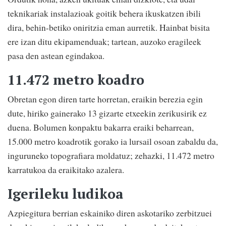
teknikariak instalazioak goitik behera ikuskatzen ibili
dira, behin-betiko oniritzia eman aurretik. Hainbat bisita
ere izan ditu ekipamenduak; tartean, auzoko eragileek
pasa den astean egindakoa.
11.472 metro koadro
Obretan egon diren tarte horretan, eraikin berezia egin
dute, hiriko gainerako 13 gizarte etxeekin zerikusirik ez
duena. Bolumen konpaktu bakarra eraiki beharrean,
15.000 metro koadrotik gorako ia lursail osoan zabaldu da,
inguruneko topografiara moldatuz; zehazki, 11.472 metro
karratukoa da eraikitako azalera.
Igerileku ludikoa
Azpiegitura berrian eskainiko diren askotariko zerbitzuei