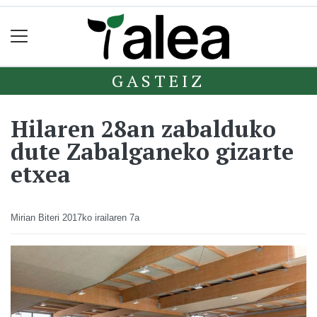
GASTEIZ
Hilaren 28an zabalduko
dute Zabalganeko gizarte
etxea
Mirian Biteri
2017ko irailaren 7a