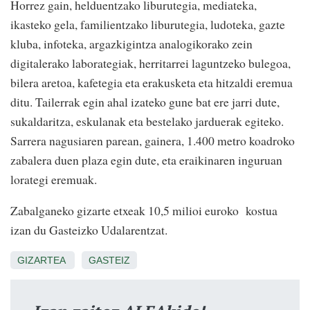
Horrez gain, helduentzako liburutegia, mediateka,
ikasteko gela, familientzako liburutegia, ludoteka, gazte
kluba, infoteka, argazkigintza analogikorako zein
digitalerako laborategiak, herritarrei laguntzeko bulegoa,
bilera aretoa, kafetegia eta erakusketa eta hitzaldi eremua
ditu. Tailerrak egin ahal izateko gune bat ere jarri dute,
sukaldaritza, eskulanak eta bestelako jarduerak egiteko.
Sarrera nagusiaren parean, gainera, 1.400 metro koadroko
zabalera duen plaza egin dute, eta eraikinaren inguruan
lorategi eremuak.
Zabalganeko gizarte etxeak 10,5 milioi euroko kostua
izan du Gasteizko Udalarentzat.
GIZARTEA
GASTEIZ