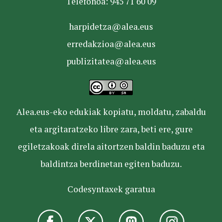
Telefonoa: 945 71 60 09
harpidetza@alea.eus
erredakzioa@alea.eus
publizitatea@alea.eus
Alea.eus-eko edukiak kopiatu, moldatu, zabaldu
eta argitaratzeko libre zara, beti ere, gure
egiletzakoak direla aitortzen baldin baduzu eta
baldintza berdinetan egiten baduzu.
Codesyntaxek garatua