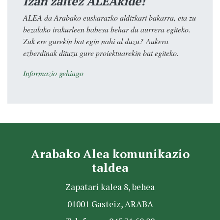
Izan zaitez ALEAkide!
ALEA da Arabako euskarazko aldizkari bakarra, eta zu
bezalako irakurleen babesa behar du aurrera egiteko.
Zuk ere gurekin bat egin nahi al duzu? Aukera
ezberdinak dituzu gure proiektuarekin bat egiteko.
Informazio gehiago
Arabako Alea komunikazio
taldea
Zapatari kalea 8, behea
01001 Gasteiz, ARABA