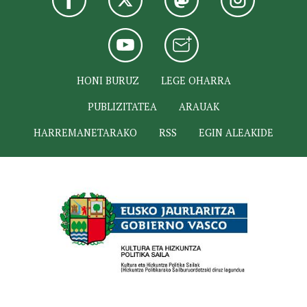
HONI BURUZ
LEGE OHARRA
PUBLIZITATEA
ARAUAK
HARREMANETARAKO
RSS
EGIN ALEAKIDE