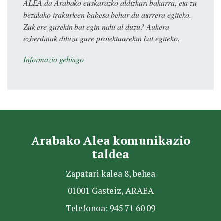
ALEA da Arabako euskarazko aldizkari bakarra, eta zu
bezalako irakurleen babesa behar du aurrera egiteko.
Zuk ere gurekin bat egin nahi al duzu? Aukera
ezberdinak dituzu gure proiektuarekin bat egiteko.
Informazio gehiago
Arabako Alea komunikazio
taldea
Zapatari kalea 8, behea
01001 Gasteiz, ARABA
Telefonoa: 945 71 60 09