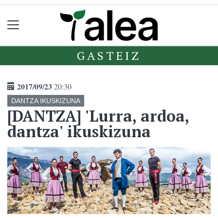
GASTEIZ
2017/09/23
20:30
DANTZA IKUSKIZUNA
[DANTZA] 'Lurra, ardoa,
dantza' ikuskizuna