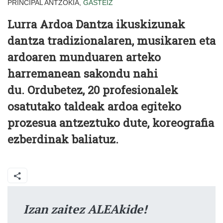
PRINCIPAL ANTZOKIA,
GASTEIZ
Lurra Ardoa Dantza ikuskizunak
dantza tradizionalaren, musikaren eta
ardoaren munduaren arteko
harremanean sakondu nahi
du. Ordubetez, 20 profesionalek
osatutako taldeak ardoa egiteko
prozesua antzeztuko dute, koreografia
ezberdinak baliatuz.
Izan zaitez ALEAkide!