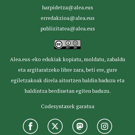
harpidetza@alea.eus
erredakzioa@alea.eus
publizitatea@alea.eus
Alea.eus-eko edukiak kopiatu, moldatu, zabaldu
eta argitaratzeko libre zara, beti ere, gure
egiletzakoak direla aitortzen baldin baduzu eta
baldintza berdinetan egiten baduzu.
Codesyntaxek garatua