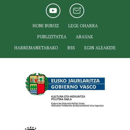
HONI BURUZ
LEGE OHARRA
PUBLIZITATEA
ARAUAK
HARREMANETARAKO
RSS
EGIN ALEAKIDE