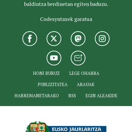
baldintza berdinetan egiten baduzu.
Codesyntaxek garatua
HONI BURUZ
LEGE OHARRA
PUBLIZITATEA
ARAUAK
HARREMANETARAKO
RSS
EGIN ALEAKIDE