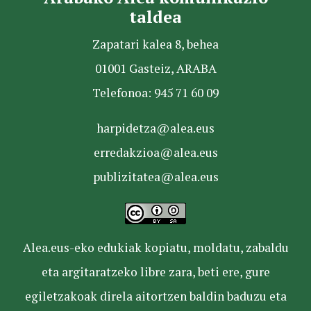
taldea
Zapatari kalea 8, behea
01001 Gasteiz, ARABA
Telefonoa: 945 71 60 09
harpidetza@alea.eus
erredakzioa@alea.eus
publizitatea@alea.eus
Alea.eus-eko edukiak kopiatu, moldatu, zabaldu
eta argitaratzeko libre zara, beti ere, gure
egiletzakoak direla aitortzen baldin baduzu eta