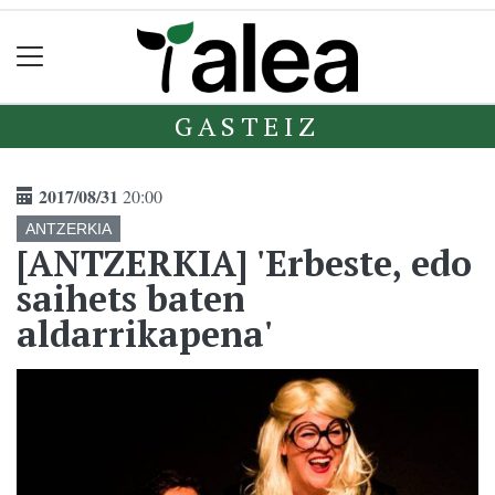
GASTEIZ
2017/08/31
20:00
ANTZERKIA
[ANTZERKIA] 'Erbeste, edo
saihets baten
aldarrikapena'