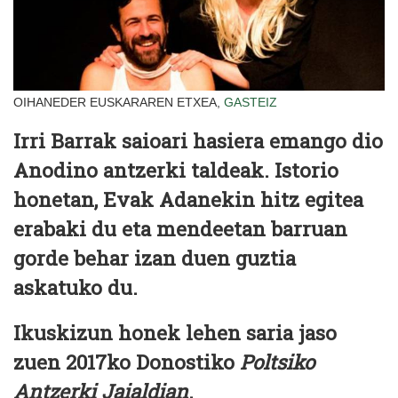
OIHANEDER EUSKARAREN ETXEA,
GASTEIZ
Irri Barrak saioari hasiera emango dio
Anodino antzerki taldeak. Istorio
honetan, Evak Adanekin hitz egitea
erabaki du eta mendeetan barruan
gorde behar izan duen guztia
askatuko du.
Ikuskizun honek lehen saria jaso
zuen 2017ko Donostiko
Poltsiko
Antzerki Jaialdian
.