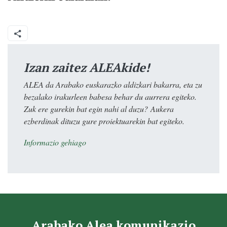
Izan zaitez ALEAkide!
ALEA da Arabako euskarazko aldizkari bakarra, eta zu
bezalako irakurleen babesa behar du aurrera egiteko.
Zuk ere gurekin bat egin nahi al duzu? Aukera
ezberdinak dituzu gure proiektuarekin bat egiteko.
Informazio gehiago
Arabako Alea komunikazio