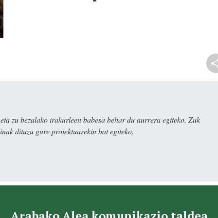
ta zu bezalako irakurleen babesa behar du aurrera egiteko. Zuk
nak dituzu gure proiektuarekin bat egiteko.
Arabako Alea komunikazio taldea