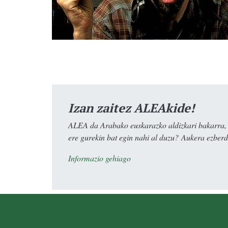
Izan zaitez ALEAkide!
ALEA da Arabako euskarazko aldizkari bakarra, e
ere gurekin bat egin nahi al duzu? Aukera ezberdi
Informazio gehiago