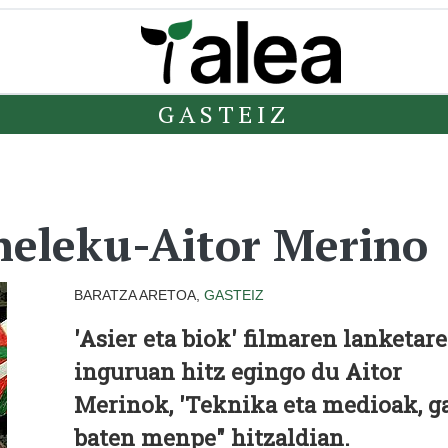
GASTEIZ
neleku-Aitor Merino
BARATZA ARETOA,
GASTEIZ
'Asier eta biok' filmaren lanketar
inguruan hitz egingo du Aitor
Merinok, 'Teknika eta medioak, g
baten menpe" hitzaldian.