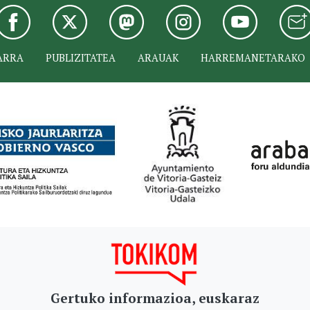
ARRA
PUBLIZITATEA
ARAUAK
HARREMANETARAKO
Gertuko informazioa, euskaraz