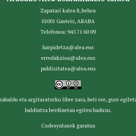
Zapatari kalea 8, behea
01001 Gasteiz, ARABA
Telefonoa: 945 71 60 09
harpidetza@alea.eus
erredakzioa@alea.eus
publizitatea@alea.eus
baldu eta argitaratzeko libre zara, beti ere, gure egile
baldintza berdinetan egiten baduzu.
Codesyntaxek garatua