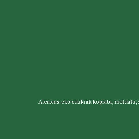
Alea.eus-eko edukiak kopiatu, moldatu, za